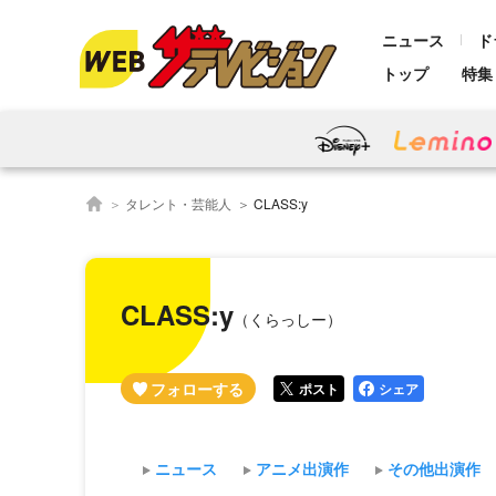
ニュース
ド
トップ
特集
タレント・芸能人
CLASS:y
CLASS:y
（くらっしー）
ポスト
シェア
ニュース
アニメ出演作
その他出演作