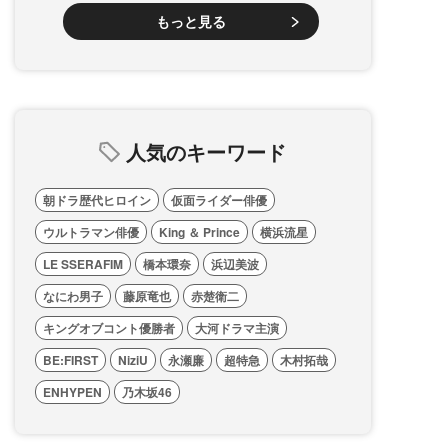
もっと見る
人気のキーワード
朝ドラ歴代ヒロイン
仮面ライダー俳優
ウルトラマン俳優
King ＆ Prince
横浜流星
LE SSERAFIM
橋本環奈
浜辺美波
なにわ男子
藤原竜也
赤楚衛二
キングオブコント優勝者
大河ドラマ主演
BE:FIRST
NiziU
永瀬廉
超特急
木村拓哉
ENHYPEN
乃木坂46