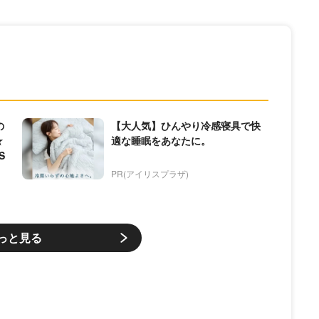
の
【大人気】ひんやり冷感寝具で快
★
適な睡眠をあなたに。
S
PR(アイリスプラザ)
っと見る