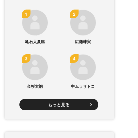
亀石太夏匡
広瀬珠実
金杉太朗
中ムラサトコ
もっと見る