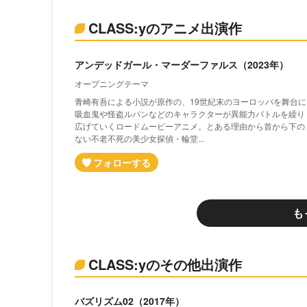
CLASS:yのアニメ出演作
アンデッドガール・マーダーファルス（2023年）
オープニングテーマ
青崎有吾による小説が原作の、19世紀末のヨーロッパを舞台に
吸血鬼や怪盗ルパンなどのキャラクターが異能力バトルを繰り
広げていくロードムービーアニメ。とある理由から首から下の
ない不老不死の美少女探偵・輪堂...
も
CLASS:yのその他出演作
バズリズム02（2017年）