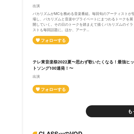
出演
バカリズムがMCを務める音楽番組。毎回旬のアーティストが
場し、バカリズムと音楽やプライベートにまつわるトークを展
開していく。その日のトークを踏まえて描くバカリズムのイラ
ストも毎回話題に。ほか、アーテ...
テレ東音楽祭2022夏〜思わず歌いたくなる！最強ヒ
トソング100連発！〜
出演
も
CLASS:yのVOD