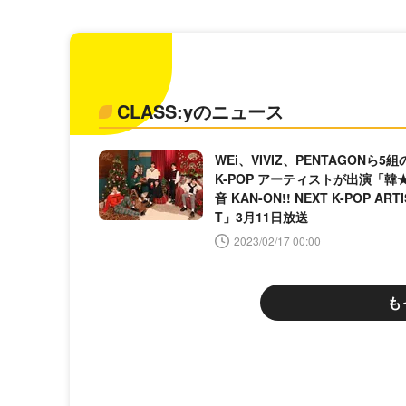
CLASS:yのニュース
WEi、VIVIZ、PENTAGONら5組
K-POP アーティストが出演「韓
音 KAN-ON!! NEXT K-POP ARTI
T」3月11日放送
2023/02/17 00:00
も