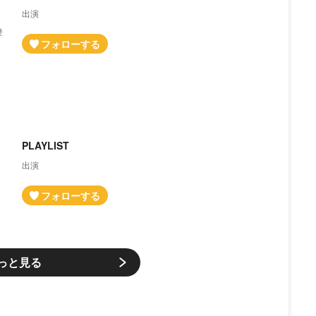
出演
登
ッ
PLAYLIST
出演
っと見る