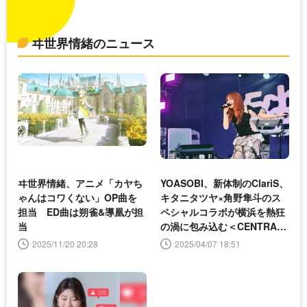
ヰ世界情緒のニュース
ヰ世界情緒、アニメ「カヤち
YOASOBI、新体制のClariS、
ゃんはコワくない」OP曲を
キタニタツヤ×角野隼斗のス
担当 ED曲は朔雀&導凰が担
ペシャルコラボが横浜を熱狂
当
の渦に包み込む＜CENTRAL
＞
2025/11/20 20:28
2025/04/07 18:51