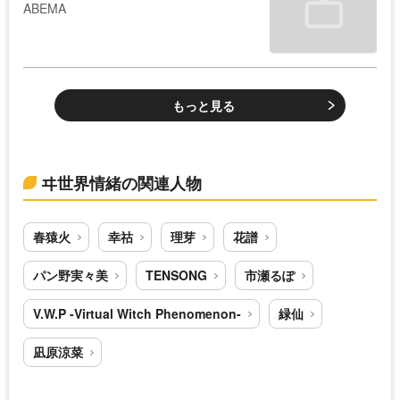
ABEMA
もっと見る
ヰ世界情緒の関連人物
春猿火
幸祜
理芽
花譜
パン野実々美
TENSONG
市瀬るぽ
V.W.P -Virtual Witch Phenomenon-
緑仙
凪原涼菜