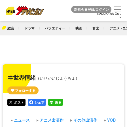
KADOKAWA Grou
KADOKAWA Grou
p
p
総合
ドラマ
バラエティー
映画
音楽
アニメ・2.
ヰ世界情緒
（いせかいじょうちょ）
ポスト
シェア
送る
ニュース
アニメ出演作
その他出演作
VOD