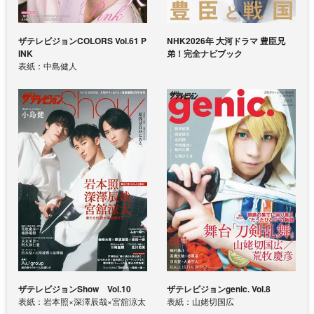
ザテレビジョンCOLORS Vol.61 P
NHK2026年 大河ドラマ 豊臣兄
INK
弟！完全ナビブック
表紙：中島健人
ザテレビジョンShow Vol.10
ザテレビジョンgenic. Vol.8
表紙：岩本照×深澤辰哉×宮舘涼太
表紙：山姥切国広