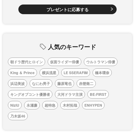
プレゼントに応募する
人気のキーワード
朝ドラ歴代ヒロイン
仮面ライダー俳優
ウルトラマン俳優
King ＆ Prince
横浜流星
LE SSERAFIM
橋本環奈
浜辺美波
なにわ男子
藤原竜也
赤楚衛二
キングオブコント優勝者
大河ドラマ主演
BE:FIRST
NiziU
永瀬廉
超特急
木村拓哉
ENHYPEN
乃木坂46