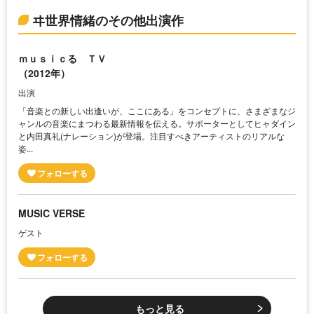
ヰ世界情緒のその他出演作
ｍｕｓｉｃる ＴＶ
（2012年）
出演
「音楽との新しい出逢いが、ここにある」をコンセプトに、さまざまなジ
ャンルの音楽にまつわる最新情報を伝える。サポーターとしてヒャダイン
と内田真礼(ナレーション)が登場。注目すべきアーティストのリアルな
姿...
MUSIC VERSE
ゲスト
もっと見る