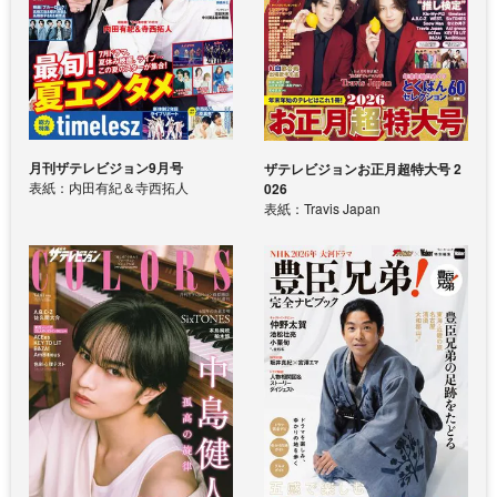
月刊ザテレビジョン9月号
ザテレビジョンお正月超特大号 2
表紙：内田有紀＆寺西拓人
026
表紙：Travis Japan