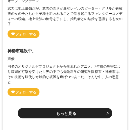
オープニングテーマ
武力は地上最強だが、意志の固さが最弱レベルのピーター・グリルが異種
族の女の子たちから子種を狙われることで巻き起こるファンタジーコメデ
ィーの続編。地上最強の称号を手にし、婚約者との結婚を意識するも女の
子...
神椿市建設中。
声優
同名のオリジナルIPプロジェクトから生まれたアニメ。7年前の災害によ
り壊滅的打撃を受けた世界の中でも先端科学の研究学園都市・神椿市は、
その技術を駆使し奇跡的な復興を遂げつつあった。そんな中、人の悪意
と...
もっと見る