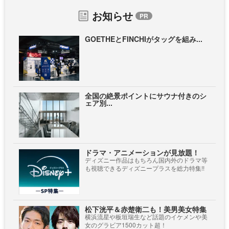
お知らせ
GOETHEとFINCHIがタッグを組み...
全国の絶景ポイントにサウナ付きのシ
ェア別...
ドラマ・アニメーションが見放題！
ディズニー作品はもちろん国内外のドラマ等
も視聴できるディズニープラスを総力特集!!
松下洸平＆赤楚衛二も！美男美女特集
横浜流星や板垣瑞生など話題のイケメンや美
女のグラビア1500カット超！