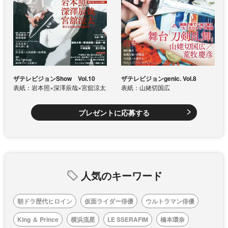
ザテレビジョンShow Vol.10
ザテレビジョンgenic. Vol.8
表紙：岩本照×深澤辰哉×宮舘涼太
表紙：山姥切国広
プレゼントに応募する
人気のキーワード
朝ドラ歴代ヒロイン
仮面ライダー俳優
ウルトラマン俳優
King ＆ Prince
横浜流星
LE SSERAFIM
橋本環奈