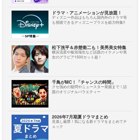
ドラマ・アニメーションが見放題！
ディズニー作品はもちろん国内外のドラマ等
も視聴できるディズニープラスを総力特集!!
松下洸平＆赤楚衛二も！美男美女特集
横浜流星や板垣瑞生など話題のイケメンや美
女のグラビア1500カット超！
千鳥がMC！「チャンスの時間」
クセ強めの疑問やニュースター発掘まで！話
題のオリジナルバラエティー
2026年7月期夏ドラマまとめ
見逃し厳禁！気になる新ドラマをまとめてチ
ェック