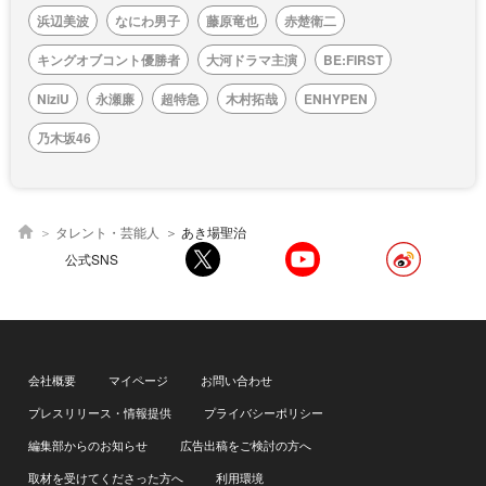
浜辺美波
なにわ男子
藤原竜也
赤楚衛二
キングオブコント優勝者
大河ドラマ主演
BE:FIRST
NiziU
永瀬廉
超特急
木村拓哉
ENHYPEN
乃木坂46
タレント・芸能人
あき場聖治
公式SNS
会社概要
マイページ
お問い合わせ
プレスリリース・情報提供
プライバシーポリシー
編集部からのお知らせ
広告出稿をご検討の方へ
取材を受けてくださった方へ
利用環境