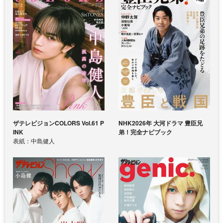
ザテレビジョンCOLORS Vol.61 P
NHK2026年 大河ドラマ 豊臣兄
INK
弟！完全ナビブック
表紙：中島健人