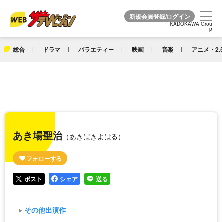
KADOKAWA Grou
KADOKAWA Grou
p
p
総合
ドラマ
バラエティー
映画
音楽
アニメ・2.
あき場聖治
（あきばきよはる）
ポスト
シェア
送る
その他出演作