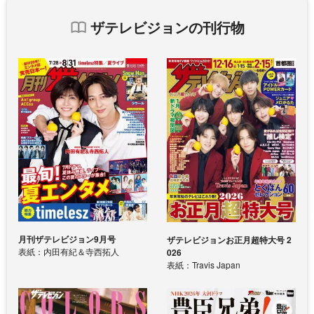
ザテレビジョンの刊行物
月刊ザテレビジョン9月号
ザテレビジョンお正月超特大号 2
表紙：内田有紀＆寺西拓人
026
表紙：Travis Japan