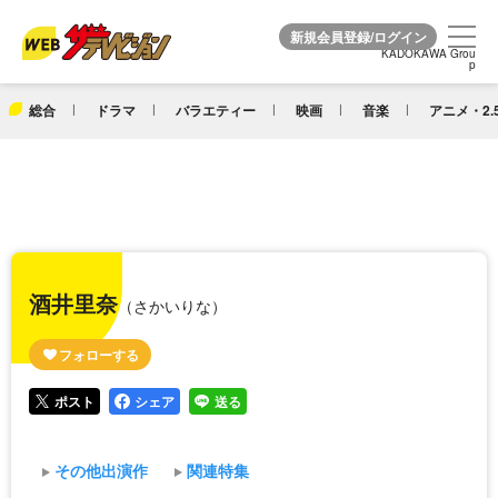
KADOKAWA Grou
KADOKAWA Grou
p
p
総合
ドラマ
バラエティー
映画
音楽
アニメ・2.
酒井里奈
（さかいりな）
ポスト
シェア
送る
その他出演作
関連特集