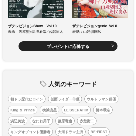
ザテレビジョンShow Vol.10
ザテレビジョンgenic. Vol.8
表紙：岩本照×深澤辰哉×宮舘涼太
表紙：山姥切国広
プレゼントに応募する
人気のキーワード
朝ドラ歴代ヒロイン
仮面ライダー俳優
ウルトラマン俳優
King ＆ Prince
横浜流星
LE SSERAFIM
橋本環奈
浜辺美波
なにわ男子
藤原竜也
赤楚衛二
キングオブコント優勝者
大河ドラマ主演
BE:FIRST