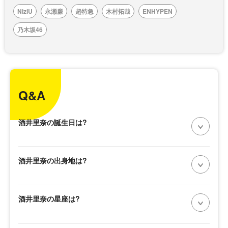
NiziU
永瀬廉
超特急
木村拓哉
ENHYPEN
乃木坂46
Q&A
酒井里奈の誕生日は?
酒井里奈の出身地は?
酒井里奈の星座は?