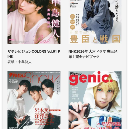
ザテレビジョンCOLORS Vol.61 P
NHK2026年 大河ドラマ 豊臣兄
INK
弟！完全ナビブック
表紙：中島健人