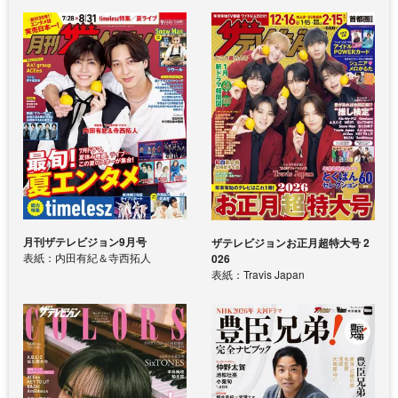
月刊ザテレビジョン9月号
ザテレビジョンお正月超特大号 2
表紙：内田有紀＆寺西拓人
026
表紙：Travis Japan