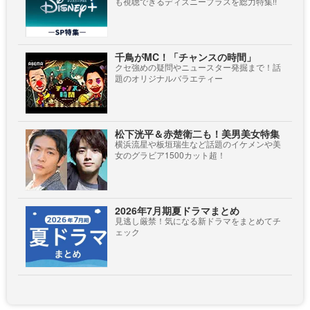
も視聴できるディズニープラスを総力特集!!
千鳥がMC！「チャンスの時間」
クセ強めの疑問やニュースター発掘まで！話
題のオリジナルバラエティー
松下洸平＆赤楚衛二も！美男美女特集
横浜流星や板垣瑞生など話題のイケメンや美
女のグラビア1500カット超！
2026年7月期夏ドラマまとめ
見逃し厳禁！気になる新ドラマをまとめてチ
ェック