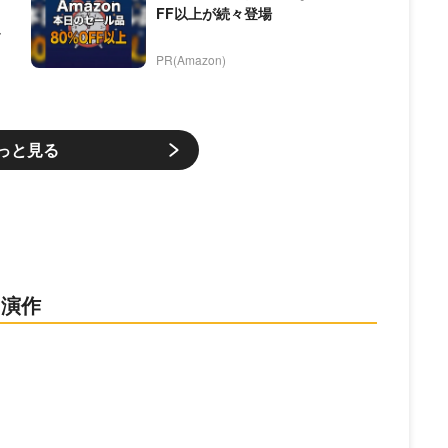
FF以上が続々登場
PR(Amazon)
っと見る
出演作