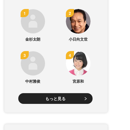
金杉太朗
小日向文世
中村雅俊
宮原和
もっと見る