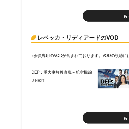
も
レベッカ・リディアードのVOD
※会員専用のVODが含まれております。VODの視聴
DEP：重大事故捜査班～航空機編
U-NEXT
も