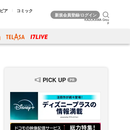
ビア
コミック
KADOKAWA Grou
p
PICK UP