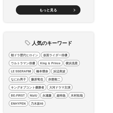
もっと見る
人気のキーワード
朝ドラ歴代ヒロイン
仮面ライダー俳優
ウルトラマン俳優
King ＆ Prince
横浜流星
LE SSERAFIM
橋本環奈
浜辺美波
なにわ男子
藤原竜也
赤楚衛二
キングオブコント優勝者
大河ドラマ主演
BE:FIRST
NiziU
永瀬廉
超特急
木村拓哉
ENHYPEN
乃木坂46