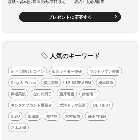
表紙：岩本照×深澤辰哉×宮舘涼太
表紙：山姥切国広
プレゼントに応募する
人気のキーワード
朝ドラ歴代ヒロイン
仮面ライダー俳優
ウルトラマン俳優
King ＆ Prince
横浜流星
LE SSERAFIM
橋本環奈
浜辺美波
なにわ男子
藤原竜也
赤楚衛二
キングオブコント優勝者
大河ドラマ主演
BE:FIRST
NiziU
永瀬廉
超特急
木村拓哉
ENHYPEN
乃木坂46