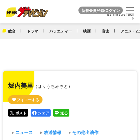
KADOKAWA Grou
KADOKAWA Grou
p
p
総合
ドラマ
バラエティー
映画
音楽
アニメ・2.
堀内美里
（ほりうちみさと）
ポスト
シェア
送る
ニュース
放送情報
その他出演作