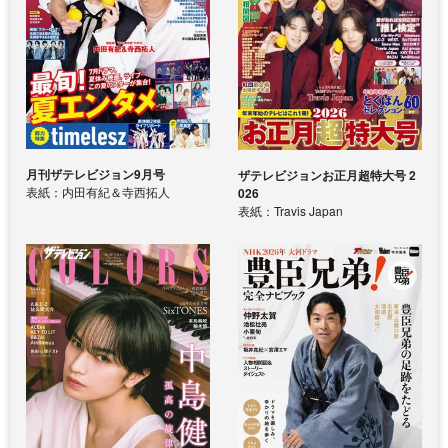
月刊ザテレビジョン9月号
ザテレビジョンお正月超特大号 2
表紙：内田有紀＆寺西拓人
026
表紙：Travis Japan