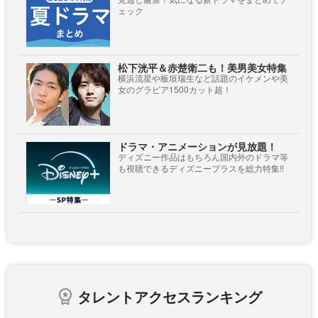
ェック
松下洸平＆赤楚衛二も！美男美女特集
横浜流星や板垣瑞生など話題のイケメンや美
女のグラビア1500カット超！
ドラマ・アニメーションが見放題！
ディズニー作品はもちろん国内外のドラマ等
も視聴できるディズニープラスを総力特集!!
タレントアクセスランキング