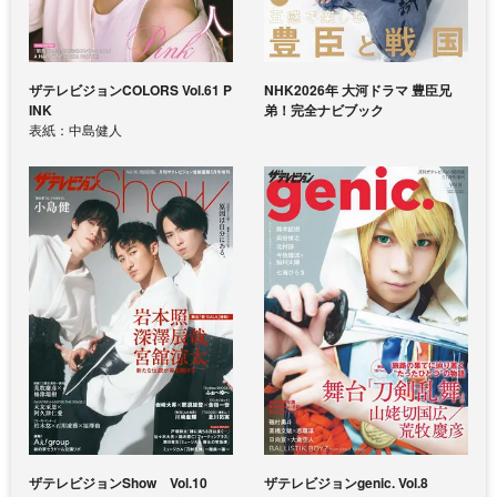
ザテレビジョンCOLORS Vol.61 P
NHK2026年 大河ドラマ 豊臣兄
INK
弟！完全ナビブック
表紙：中島健人
ザテレビジョンShow Vol.10
ザテレビジョンgenic. Vol.8