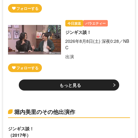
今日放送
バラエティー
ジンギス談！
2026年8月8日(土) 深夜0:28／NB
C
出演
もっと見る
堀内美里のその他出演作
ジンギス談！
（2017年）