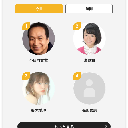
今日
週間
小日向文世
宮原和
鈴木愛理
保田泰志
もっと見る