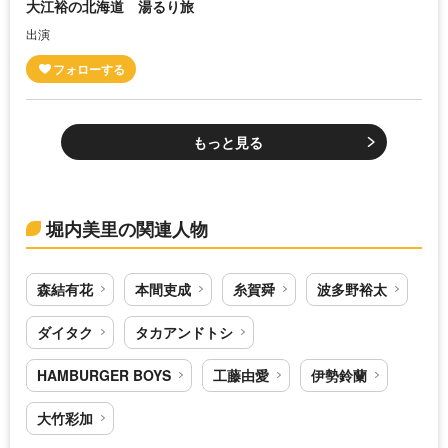
大江裕の北海道 湯るり旅
出演
もっと見る
堀内美里の関連人物
森結有花
本間吏成
糸賀舜
波多野裕太
ダイタク
タカアンドトシ
HAMBURGER BOYS
工藤由愛
伊勢鈴蘭
大竹彩加