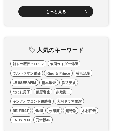
もっと見る
人気のキーワード
朝ドラ歴代ヒロイン
仮面ライダー俳優
ウルトラマン俳優
King ＆ Prince
横浜流星
LE SSERAFIM
橋本環奈
浜辺美波
なにわ男子
藤原竜也
赤楚衛二
キングオブコント優勝者
大河ドラマ主演
BE:FIRST
NiziU
永瀬廉
超特急
木村拓哉
ENHYPEN
乃木坂46