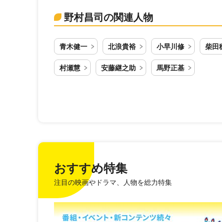
野村昌司の関連人物
青木健一
北浪貴裕
小早川修
柴田
村瀬慧
安藤継之助
馬野正基
おすすめ特集
注目の映画やドラマ、人物を総力特集