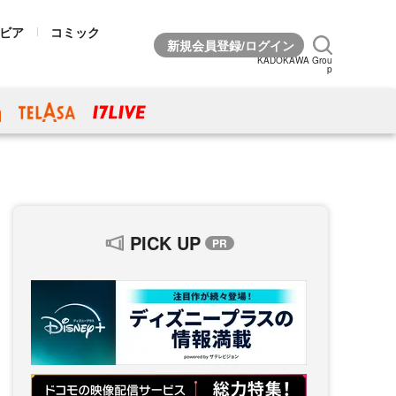
ビア
コミック
KADOKAWA Grou
p
PICK UP