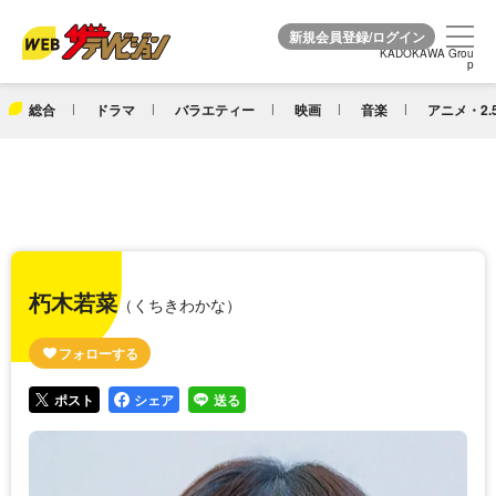
KADOKAWA Grou
KADOKAWA Grou
p
p
総合
ドラマ
バラエティー
映画
音楽
アニメ・2.
朽木若菜
（くちきわかな）
ポスト
シェア
送る