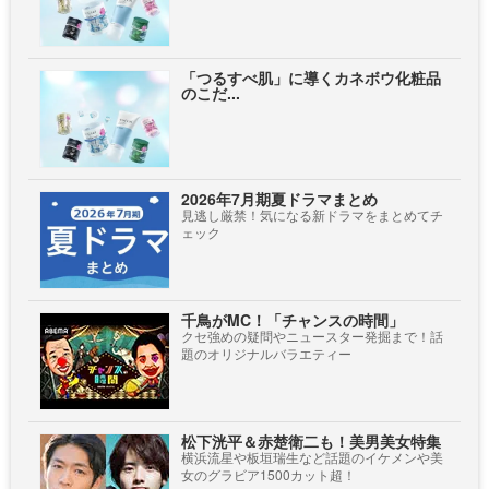
「つるすべ肌」に導くカネボウ化粧品
のこだ...
2026年7月期夏ドラマまとめ
見逃し厳禁！気になる新ドラマをまとめてチ
ェック
千鳥がMC！「チャンスの時間」
クセ強めの疑問やニュースター発掘まで！話
題のオリジナルバラエティー
松下洸平＆赤楚衛二も！美男美女特集
横浜流星や板垣瑞生など話題のイケメンや美
女のグラビア1500カット超！