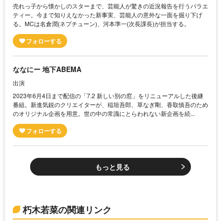
売れっ子から懐かしのスターまで、芸能人が驚きの近況報告を行うバラエ
ティー。今まで知りえなかった新事実、芸能人の意外な一面を掘り下げ
る。MCは名倉潤(ネプチューン)、河本準一(次長課長)が担当する。
ななにー 地下ABEMA
出演
2023年6月4日まで配信の「7.2 新しい別の窓」をリニューアルした後継
番組。新進気鋭のクリエイターが、稲垣吾郎、草なぎ剛、香取慎吾のため
のオリジナル企画を用意。世の中の常識にとらわれない新企画を続...
もっと見る
朽木若菜の関連リンク