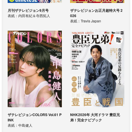
月刊ザテレビジョン9月号
ザテレビジョンお正月超特大号 2
表紙：内田有紀＆寺西拓人
026
表紙：Travis Japan
ザテレビジョンCOLORS Vol.61 P
NHK2026年 大河ドラマ 豊臣兄
INK
弟！完全ナビブック
表紙：中島健人