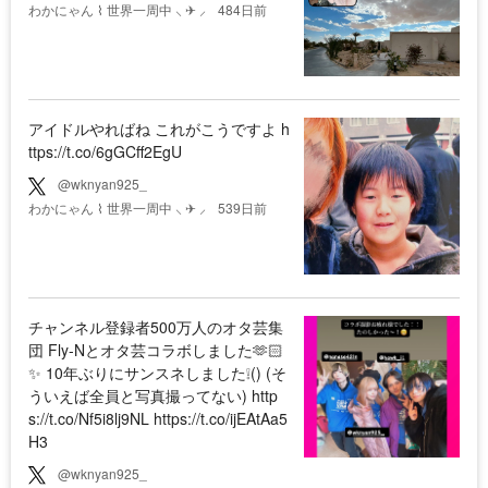
わかにゃん ⌇ 世界一周中 ⸜ ✈︎ ⸝
484日前
アイドルやればね これがこうですよ h
ttps://t.co/6gGCff2EgU
@wknyan925_
わかにゃん ⌇ 世界一周中 ⸜ ✈︎ ⸝
539日前
チャンネル登録者500万人のオタ芸集
団 Fly-Nとオタ芸コラボしました🫶🏻
✨ 10年ぶりにサンスネしました❕() (そ
ういえば全員と写真撮ってない) http
s://t.co/Nf5i8lj9NL https://t.co/ijEAtAa5
H3
@wknyan925_