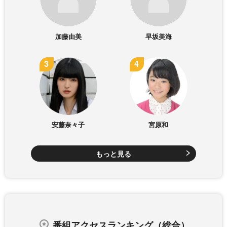
加藤由美
早坂美海
安藤奈々子
宮原和
もっと見る
番組アクセスランキング（総合）