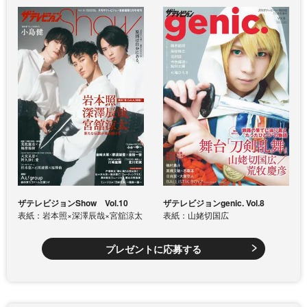
ザテレビジョンShow Vol.10
ザテレビジョンgenic. Vol.8
表紙：岩本照×深澤辰哉×宮舘涼太
表紙：山姥切国広
プレゼントに応募する