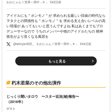
わかにゃん ⌇ 世界一周中 ⸜ ✈︎ ⸝
542日前
アイドルにも＂ホンモノ＂が 求められる厳しい目線の時代なら
ヲタクとの関係性も＂ホンモノ＂を 求める支え合いレベルの高
い現場が あってもいいと思うんですよね 私はあくまでもプロ
デューサーなので うちのメンバーや他のアイドルたちの 精神
衛生がより良くなる風習を
@wknyan925_
わかにゃん ⌇ 世界一周中 ⸜ ✈︎ ⸝
544日前
もっと見る
朽木若菜のその他出演作
じっくり聞いタロウ 〜スター近況(秘)報告〜
（2016年）
ゲスト