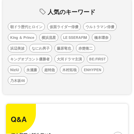
人気のキーワード
朝ドラ歴代ヒロイン
仮面ライダー俳優
ウルトラマン俳優
King ＆ Prince
横浜流星
LE SSERAFIM
橋本環奈
浜辺美波
なにわ男子
藤原竜也
赤楚衛二
キングオブコント優勝者
大河ドラマ主演
BE:FIRST
NiziU
永瀬廉
超特急
木村拓哉
ENHYPEN
乃木坂46
Q&A