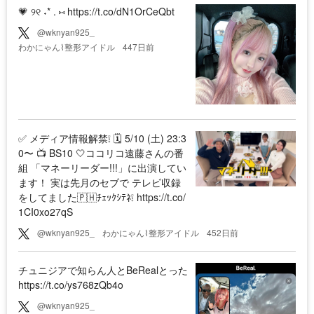
💗 ୨୧ ˖* . ⑅ https://t.co/dN1OrCeQbt
@wknyan925_
わかにゃん⌇整形アイドル
447日前
✅ メディア情報解禁❕ 🗓️ 5/10 (土) 23:3
0〜 📺 BS10 🤍ココリコ遠藤さんの番
組 「マネーリーダー!!!」に出演してい
ます！ 実は先月のセブで テレビ収録
をしてました🇵🇭ﾁｪｯｸｼﾃﾈ❕ https://t.co/
1CI0xo27qS
@wknyan925_
わかにゃん⌇整形アイドル
452日前
チュニジアで知らん人とBeRealとった
https://t.co/ys768zQb4o
@wknyan925_