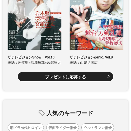
ザテレビジョンShow Vol.10
ザテレビジョンgenic. Vol.8
表紙：岩本照×深澤辰哉×宮舘涼太
表紙：山姥切国広
プレゼントに応募する
人気のキーワード
朝ドラ歴代ヒロイン
仮面ライダー俳優
ウルトラマン俳優