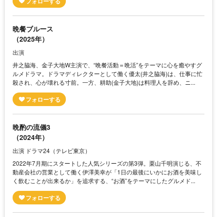
晩餐ブルース
（2025年）
出演
井之脇海、金子大地W主演で、“晩餐活動＝晩活”をテーマに心を癒やすグ
ルメドラマ。ドラマディレクターとして働く優太(井之脇海)は、仕事に忙
殺され、心が壊れる寸前。一方、耕助(金子大地)は料理人を辞め、ニ...
晩酌の流儀3
（2024年）
出演 ドラマ24（テレビ東京）
2022年7月期にスタートした人気シリーズの第3弾。栗山千明演じる、不
動産会社の営業として働く伊澤美幸が「1日の最後にいかにお酒を美味し
く飲むことが出来るか」を追求する、“お酒”をテーマにしたグルメド...