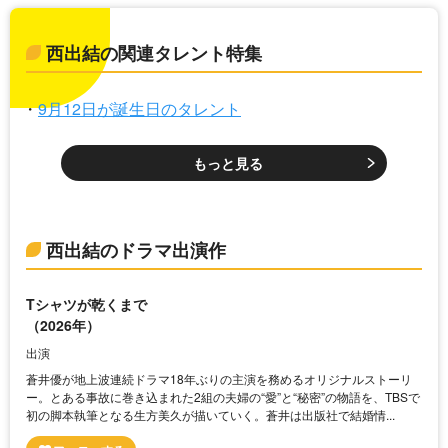
西出結の関連タレント特集
9月12日が誕生日のタレント
もっと見る
西出結のドラマ出演作
Tシャツが乾くまで
（2026年）
出演
蒼井優が地上波連続ドラマ18年ぶりの主演を務めるオリジナルストーリ
ー。とある事故に巻き込まれた2組の夫婦の“愛”と“秘密”の物語を、TBSで
初の脚本執筆となる生方美久が描いていく。蒼井は出版社で結婚情...