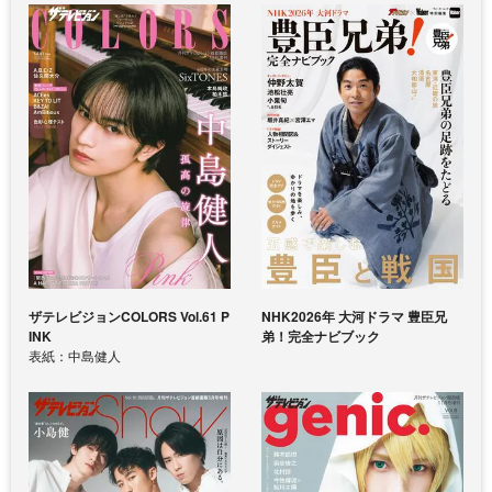
ザテレビジョンCOLORS Vol.61 P
NHK2026年 大河ドラマ 豊臣兄
INK
弟！完全ナビブック
表紙：中島健人