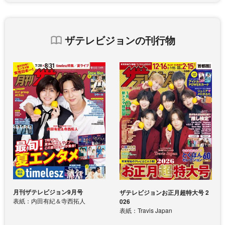
ザテレビジョンの刊行物
月刊ザテレビジョン9月号
ザテレビジョンお正月超特大号 2
表紙：内田有紀＆寺西拓人
026
表紙：Travis Japan