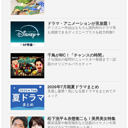
ドラマ・アニメーションが見放題！
ディズニー作品はもちろん国内外のドラマ等
も視聴できるディズニープラスを総力特集!!
千鳥がMC！「チャンスの時間」
クセ強めの疑問やニュースター発掘まで！話
題のオリジナルバラエティー
2026年7月期夏ドラマまとめ
見逃し厳禁！気になる新ドラマをまとめてチ
ェック
松下洸平＆赤楚衛二も！美男美女特集
横浜流星や板垣瑞生など話題のイケメンや美
女のグラビア1500カット超！