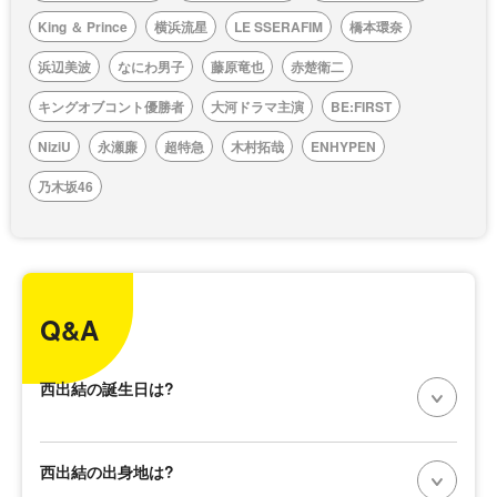
King ＆ Prince
横浜流星
LE SSERAFIM
橋本環奈
浜辺美波
なにわ男子
藤原竜也
赤楚衛二
キングオブコント優勝者
大河ドラマ主演
BE:FIRST
NiziU
永瀬廉
超特急
木村拓哉
ENHYPEN
乃木坂46
Q&A
西出結の誕生日は?
西出結の出身地は?