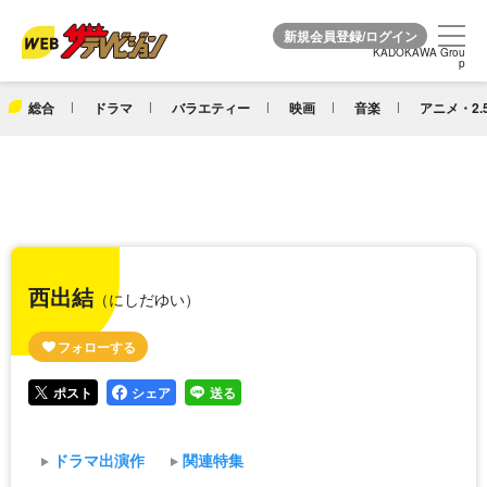
KADOKAWA Grou
KADOKAWA Grou
p
p
総合
ドラマ
バラエティー
映画
音楽
アニメ・2.
西出結
（にしだゆい）
ポスト
シェア
送る
ドラマ出演作
関連特集