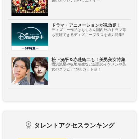
ドラマ・アニメーションが見放題！
ディズニー作品はもちろん国内外のドラマ等
も視聴できるディズニープラスを総力特集!!
松下洸平＆赤楚衛二も！美男美女特集
横浜流星や板垣瑞生など話題のイケメンや美
女のグラビア1500カット超！
タレントアクセスランキング