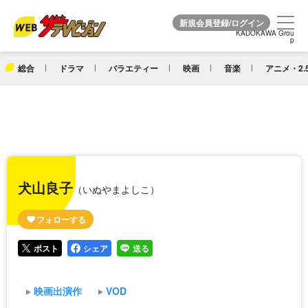
KADOKAWA Grou
KADOKAWA Grou
p
p
総合
ドラマ
バラエティー
映画
音楽
アニメ・2.
犬山良子
（いぬやまよしこ）
ポスト
シェア
送る
映画出演作
VOD