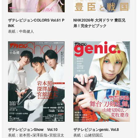
ザテレビジョンCOLORS Vol.61 P
NHK2026年 大河ドラマ 豊臣兄
INK
弟！完全ナビブック
表紙：中島健人
ザテレビジョンShow Vol.10
ザテレビジョンgenic. Vol.8
表紙：岩本照×深澤辰哉×宮舘涼太
表紙：山姥切国広