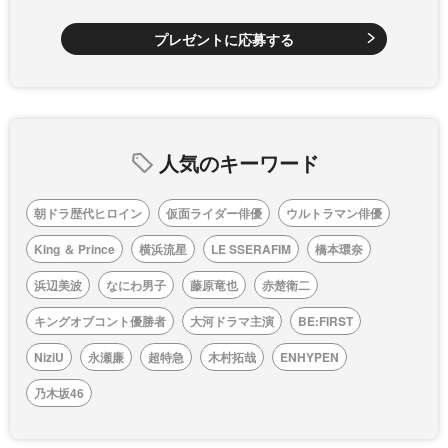
プレゼントに応募する
人気のキーワード
朝ドラ歴代ヒロイン
仮面ライダー俳優
ウルトラマン俳優
King ＆ Prince
横浜流星
LE SSERAFIM
橋本環奈
浜辺美波
なにわ男子
藤原竜也
赤楚衛二
キングオブコント優勝者
大河ドラマ主演
BE:FIRST
NiziU
永瀬廉
超特急
木村拓哉
ENHYPEN
乃木坂46