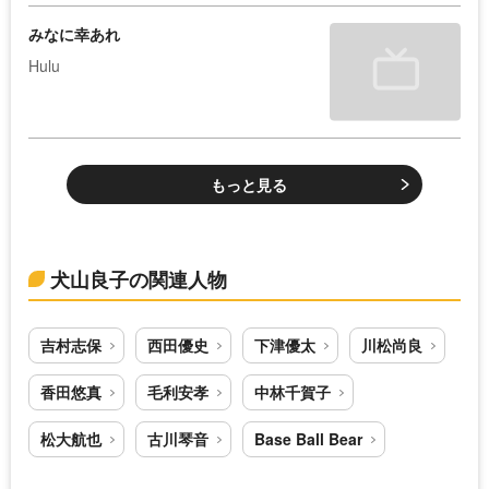
みなに幸あれ
Hulu
もっと見る
犬山良子の関連人物
吉村志保
西田優史
下津優太
川松尚良
香田悠真
毛利安孝
中林千賀子
松大航也
古川琴音
Base Ball Bear