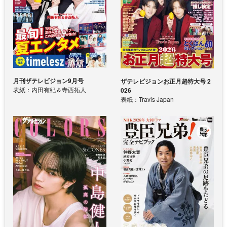
月刊ザテレビジョン9月号
ザテレビジョンお正月超特大号 2
表紙：内田有紀＆寺西拓人
026
表紙：Travis Japan