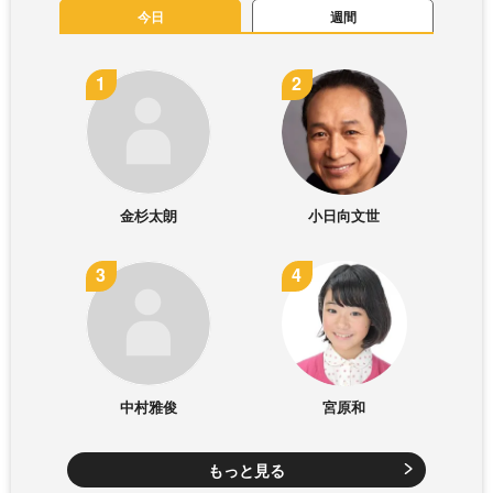
今日
週間
金杉太朗
小日向文世
中村雅俊
宮原和
もっと見る