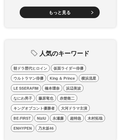
もっと見る
人気のキーワード
朝ドラ歴代ヒロイン
仮面ライダー俳優
ウルトラマン俳優
King ＆ Prince
横浜流星
LE SSERAFIM
橋本環奈
浜辺美波
なにわ男子
藤原竜也
赤楚衛二
キングオブコント優勝者
大河ドラマ主演
BE:FIRST
NiziU
永瀬廉
超特急
木村拓哉
ENHYPEN
乃木坂46