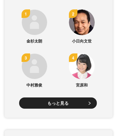
金杉太朗
小日向文世
中村雅俊
宮原和
もっと見る