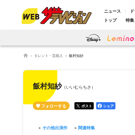
ニュース
ド
トップ
特集
タレント・芸能人
飯村知紗
飯村知紗
（いいむらちさ）
ポスト
シェア
その他出演作
関連特集