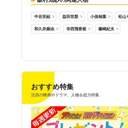
中谷安結
益田世梨
小俣柚葉
松山
和久井麻由
寺西飛香留
篠崎紀夫
おすすめ特集
注目の映画やドラマ、人物を総力特集