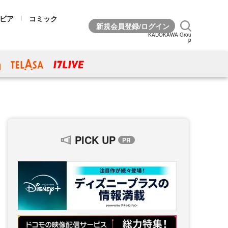
ビア
コミック
KADOKAWA Grou
p
PICK UP