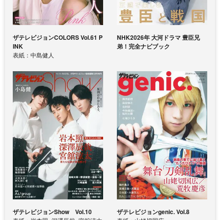
ザテレビジョンCOLORS Vol.61 P
NHK2026年 大河ドラマ 豊臣兄
INK
弟！完全ナビブック
表紙：中島健人
ザテレビジョンShow Vol.10
ザテレビジョンgenic. Vol.8