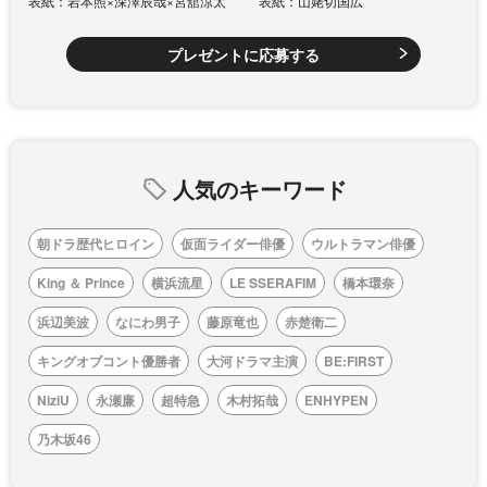
表紙：岩本照×深澤辰哉×宮舘涼太
表紙：山姥切国広
プレゼントに応募する
人気のキーワード
朝ドラ歴代ヒロイン
仮面ライダー俳優
ウルトラマン俳優
King ＆ Prince
横浜流星
LE SSERAFIM
橋本環奈
浜辺美波
なにわ男子
藤原竜也
赤楚衛二
キングオブコント優勝者
大河ドラマ主演
BE:FIRST
NiziU
永瀬廉
超特急
木村拓哉
ENHYPEN
乃木坂46