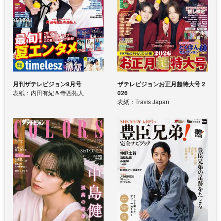
月刊ザテレビジョン9月号
ザテレビジョンお正月超特大号 2
表紙：内田有紀＆寺西拓人
026
表紙：Travis Japan