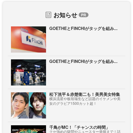
お知らせ
GOETHEとFINCHIがタッグを組み...
GOETHEとFINCHIがタッグを組み...
松下洸平＆赤楚衛二も！美男美女特集
横浜流星や板垣瑞生など話題のイケメンや美
女のグラビア1500カット超！
千鳥がMC！「チャンスの時間」
クセ強めの疑問やニュースター発掘まで！話