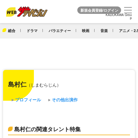
KADOKAWA Grou
KADOKAWA Grou
p
p
総合
ドラマ
バラエティー
映画
音楽
アニメ・2.
島村仁
（しまむらじん）
プロフィール
その他出演作
島村仁の関連タレント特集