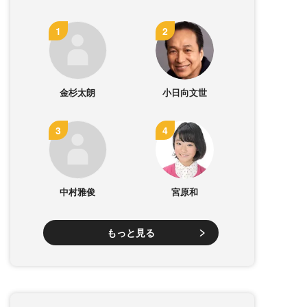
金杉太朗
小日向文世
中村雅俊
宮原和
もっと見る