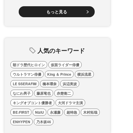
もっと見る
人気のキーワード
朝ドラ歴代ヒロイン
仮面ライダー俳優
ウルトラマン俳優
King ＆ Prince
横浜流星
LE SSERAFIM
橋本環奈
浜辺美波
なにわ男子
藤原竜也
赤楚衛二
キングオブコント優勝者
大河ドラマ主演
BE:FIRST
NiziU
永瀬廉
超特急
木村拓哉
ENHYPEN
乃木坂46