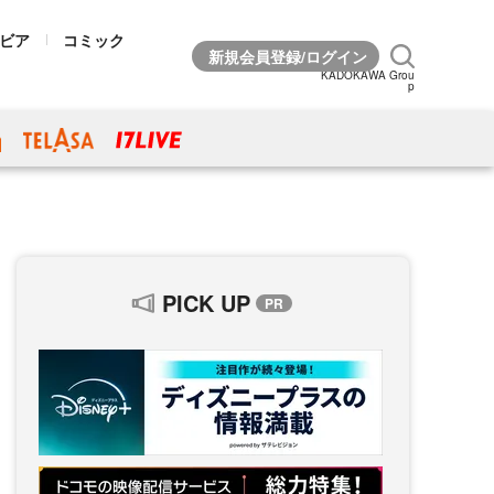
ビア
コミック
KADOKAWA Grou
p
PICK UP