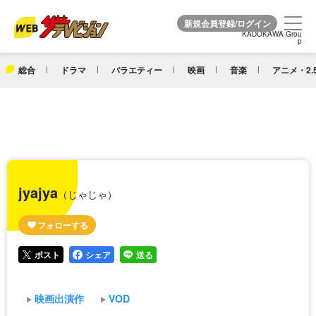
KADOKAWA Grou
KADOKAWA Grou
p
p
総合
ドラマ
バラエティー
映画
音楽
アニメ・2.
jyajya
（じゃじゃ）
ポスト
シェア
送る
映画出演作
VOD