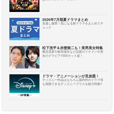
2026年7月期夏ドラマまとめ
見逃し厳禁！気になる新ドラマをまとめてチ
ェック
松下洸平＆赤楚衛二も！美男美女特集
横浜流星や板垣瑞生など話題のイケメンや美
女のグラビア1500カット超！
ドラマ・アニメーションが見放題！
ディズニー作品はもちろん国内外のドラマ等
も視聴できるディズニープラスを総力特集!!