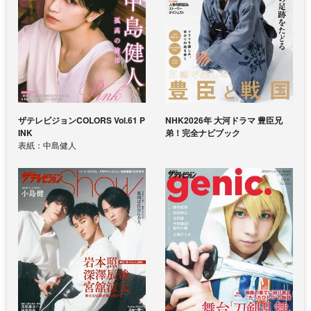
ザテレビジョンCOLORS Vol.61 P
NHK2026年 大河ドラマ 豊臣兄
INK
弟！完全ナビブック
表紙：中島健人