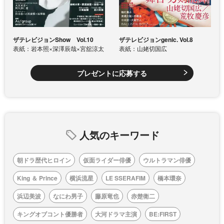
ザテレビジョンShow Vol.10
ザテレビジョンgenic. Vol.8
表紙：岩本照×深澤辰哉×宮舘涼太
表紙：山姥切国広
プレゼントに応募する
人気のキーワード
朝ドラ歴代ヒロイン
仮面ライダー俳優
ウルトラマン俳優
King ＆ Prince
横浜流星
LE SSERAFIM
橋本環奈
浜辺美波
なにわ男子
藤原竜也
赤楚衛二
キングオブコント優勝者
大河ドラマ主演
BE:FIRST