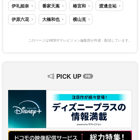
伊礼姫奈
番家天嵩
椿宜和
渡邊圭祐
伊原六花
大橋和也
横山克
このページはWEBザテレビジョン編集部が作成・配信しています。
PICK UP