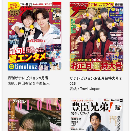
月刊ザテレビジョン9月号
ザテレビジョンお正月超特大号 2
表紙：内田有紀＆寺西拓人
026
表紙：Travis Japan