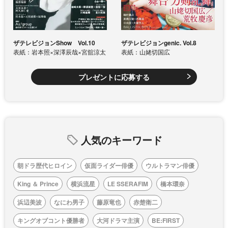
ザテレビジョンShow Vol.10
ザテレビジョンgenic. Vol.8
表紙：岩本照×深澤辰哉×宮舘涼太
表紙：山姥切国広
プレゼントに応募する
人気のキーワード
朝ドラ歴代ヒロイン
仮面ライダー俳優
ウルトラマン俳優
King ＆ Prince
横浜流星
LE SSERAFIM
橋本環奈
浜辺美波
なにわ男子
藤原竜也
赤楚衛二
キングオブコント優勝者
大河ドラマ主演
BE:FIRST