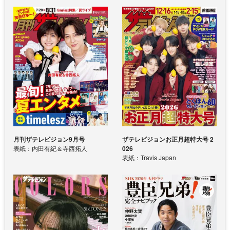
月刊ザテレビジョン9月号
ザテレビジョンお正月超特大号 2
表紙：内田有紀＆寺西拓人
026
表紙：Travis Japan