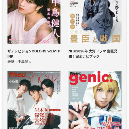
ザテレビジョンCOLORS Vol.61 P
NHK2026年 大河ドラマ 豊臣兄
INK
弟！完全ナビブック
表紙：中島健人