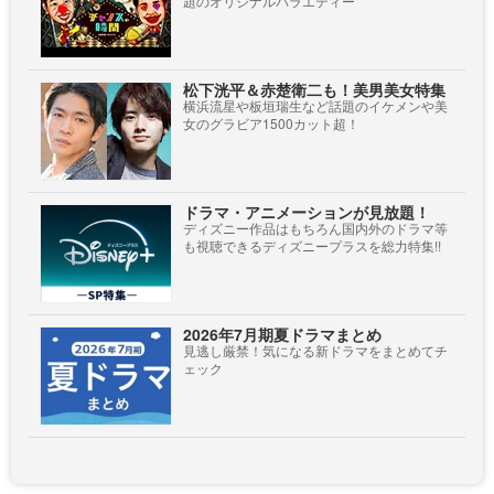
題のオリジナルバラエティー
松下洸平＆赤楚衛二も！美男美女特集
横浜流星や板垣瑞生など話題のイケメンや美
女のグラビア1500カット超！
ドラマ・アニメーションが見放題！
ディズニー作品はもちろん国内外のドラマ等
も視聴できるディズニープラスを総力特集!!
2026年7月期夏ドラマまとめ
見逃し厳禁！気になる新ドラマをまとめてチ
ェック