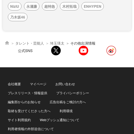
NiziU
永瀬廉
超特急
木村拓哉
ENHYPEN
乃木坂46
タレント・芸能人
埼玉瑛太
その他出演情報
公式SNS
会社概要
マイページ
お問い合わせ
プレスリリース・情報提供
プライバシーポリシー
編集部からのお知らせ
広告出稿をご検討の方へ
取材を受けてくださった方へ
利用環境
サイト利用規約
Webプッシュ通知について
利用者情報の外部送信について