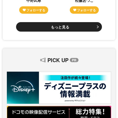
中野武尊
松藤あつこ
もっと見る
PICK UP