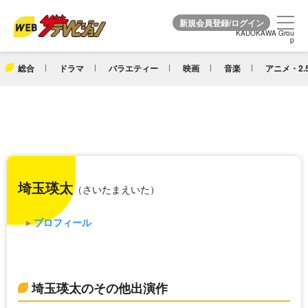
KADOKAWA Grou
KADOKAWA Grou
p
p
総合
ドラマ
バラエティー
映画
音楽
アニメ・2.
埼玉瑛太
（さいたまえいた）
プロフィール
埼玉瑛太のその他出演作