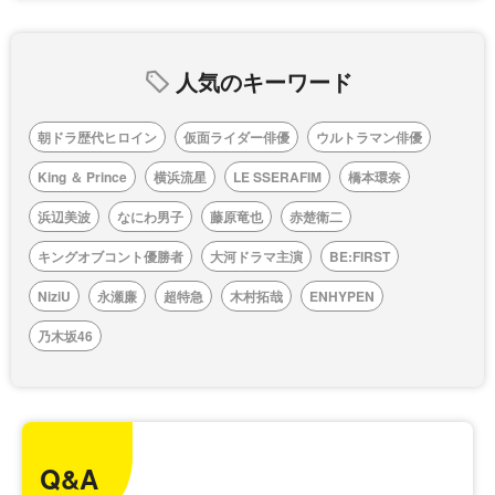
人気のキーワード
朝ドラ歴代ヒロイン
仮面ライダー俳優
ウルトラマン俳優
King ＆ Prince
横浜流星
LE SSERAFIM
橋本環奈
浜辺美波
なにわ男子
藤原竜也
赤楚衛二
キングオブコント優勝者
大河ドラマ主演
BE:FIRST
NiziU
永瀬廉
超特急
木村拓哉
ENHYPEN
乃木坂46
Q&A