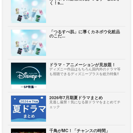
く！s...
「つるすべ肌」に導くカネボウ化粧品
のこだ...
ドラマ・アニメーションが見放題！
ディズニー作品はもちろん国内外のドラマ等
も視聴できるディズニープラスを総力特集!!
2026年7月期夏ドラマまとめ
見逃し厳禁！気になる新ドラマをまとめてチ
ェック
千鳥がMC！「チャンスの時間」