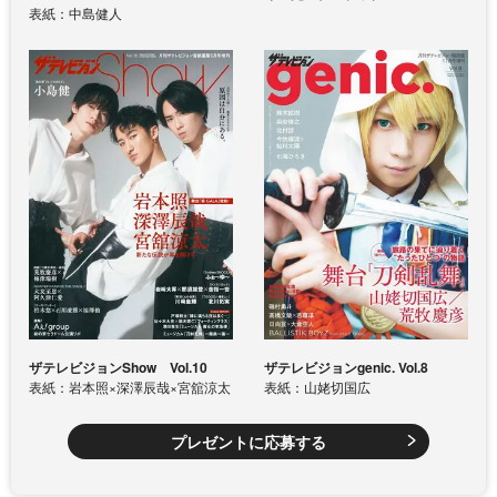
表紙：中島健人
ザテレビジョンShow Vol.10
ザテレビジョンgenic. Vol.8
表紙：岩本照×深澤辰哉×宮舘涼太
表紙：山姥切国広
プレゼントに応募する