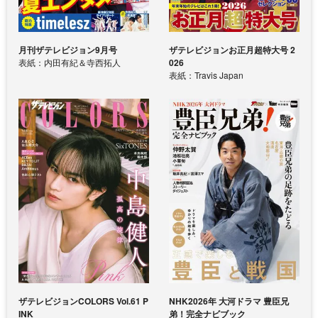
月刊ザテレビジョン9月号
ザテレビジョンお正月超特大号 2
表紙：内田有紀＆寺西拓人
026
表紙：Travis Japan
ザテレビジョンCOLORS Vol.61 P
NHK2026年 大河ドラマ 豊臣兄
INK
弟！完全ナビブック