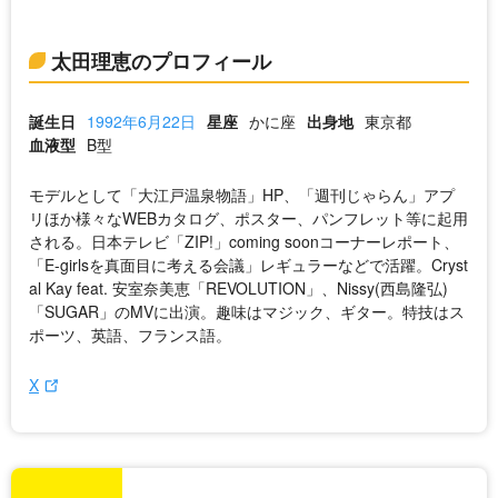
太田理恵のプロフィール
誕生日
1992年6月22日
星座
かに座
出身地
東京都
血液型
B型
モデルとして「大江戸温泉物語」HP、「週刊じゃらん」アプ
リほか様々なWEBカタログ、ポスター、パンフレット等に起用
される。日本テレビ「ZIP!」coming soonコーナーレポート、
「E-girlsを真面目に考える会議」レギュラーなどで活躍。Cryst
al Kay feat. 安室奈美恵「REVOLUTION」、Nissy(西島隆弘)
「SUGAR」のMVに出演。趣味はマジック、ギター。特技はス
ポーツ、英語、フランス語。
X