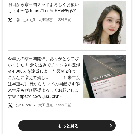
明日から京王閣ミッドよろしくお願い
します〜🥰 https://t.co/roKHVPPgVZ
@rie_ota_5
太田理恵
1226日前
今年度の京王閣開催、ありがとうござ
いました！ 滑り込みでチャンネル登録
者4,000人を達成しました🥺💓 2年で
こんなに増えて嬉しい、、！！ 来年度
は早速4月1日からミッドの開催です🥰
来年度もぜひ応援よろしくお願いしま
す🫶 https://t.co/wLj6a5pNnP
@rie_ota_5
太田理恵
1229日前
もっと見る