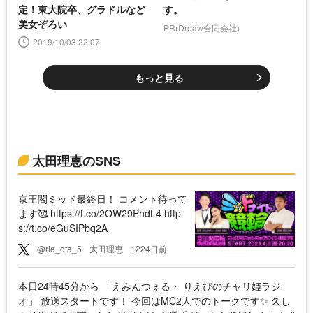
定！東大院卒、グラドルなど
す。
美女ぞろい
PR(Dreaw合同会社)
2019/10/03 22:07
もっと見る
太田理恵のSNS
京王閣ミッド最終日！ コメント待って
ます🥰 https://t.co/2OW29PhdL4 http
s://t.co/eGuSIPbq2A
@rie_ota_5
太田理恵
1224日前
本日24時45分から 「えみんつぇる・ りえぴのチャリ姫ラジ
オ」 放送スタートです！ 今回はMC2人でのトークです✨ 久し