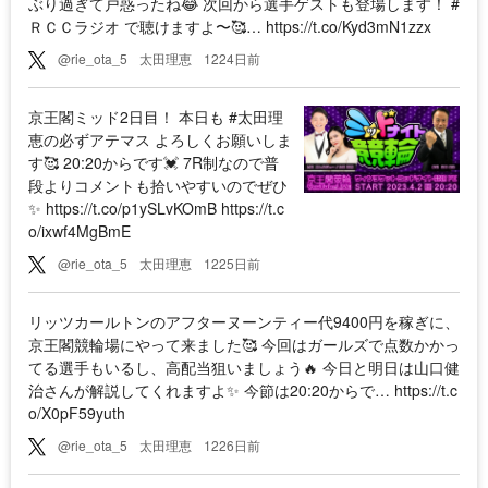
ぶり過ぎて戸惑ったね😂 次回から選手ゲストも登場します！ #
ＲＣＣラジオ で聴けますよ〜🥰… https://t.co/Kyd3mN1zzx
@rie_ota_5
太田理恵
1224日前
京王閣ミッド2日目！ 本日も #太田理
恵の必ずアテマス よろしくお願いしま
す🥰 20:20からです💓 7R制なので普
段よりコメントも拾いやすいのでぜひ
✨ https://t.co/p1ySLvKOmB https://t.c
o/ixwf4MgBmE
@rie_ota_5
太田理恵
1225日前
リッツカールトンのアフターヌーンティー代9400円を稼ぎに、
京王閣競輪場にやって来ました🥰 今回はガールズで点数かかっ
てる選手もいるし、高配当狙いましょう🔥 今日と明日は山口健
治さんが解説してくれますよ✨ 今節は20:20からで… https://t.c
o/X0pF59yuth
@rie_ota_5
太田理恵
1226日前