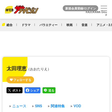
KADOKAWA Grou
KADOKAWA Grou
p
p
総合
ドラマ
バラエティー
映画
音楽
アニメ・2.
太田理恵
（おおたりえ）
ポスト
シェア
送る
ニュース
SNS
関連特集
VOD