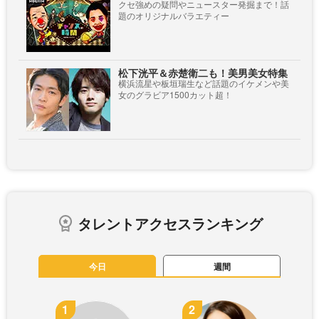
クセ強めの疑問やニュースター発掘まで！話
題のオリジナルバラエティー
松下洸平＆赤楚衛二も！美男美女特集
横浜流星や板垣瑞生など話題のイケメンや美
女のグラビア1500カット超！
タレントアクセスランキング
今日
週間