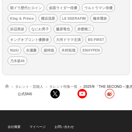
朝ドラ歴代ヒロイン
仮面ライダー俳優
ウルトラマン俳優
King ＆ Prince
横浜流星
LE SSERAFIM
橋本環奈
浜辺美波
なにわ男子
藤原竜也
赤楚衛二
キングオブコント優勝者
大河ドラマ主演
BE:FIRST
NiziU
永瀬廉
超特急
木村拓哉
ENHYPEN
乃木坂46
タレント・芸能人
タレント特集一覧
2025年「THE SECOND～漫才トーナメ
公式SNS
会社概要
マイページ
お問い合わせ