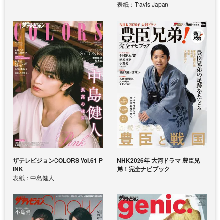
表紙：Travis Japan
ザテレビジョンCOLORS Vol.61 P
NHK2026年 大河ドラマ 豊臣兄
INK
弟！完全ナビブック
表紙：中島健人