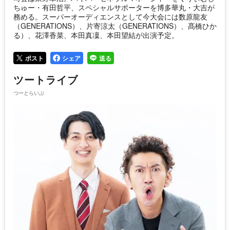
ちゅー・有田哲平、スペシャルサポーターを博多華丸・大吉が
務める。スーパーオーディエンスとして今大会には数原龍友
（GENERATIONS）、片寄涼太（GENERATIONS）、髙橋ひか
る）、花澤香菜、本田真凜、本田望結が出演予定。
ポスト
シェア
送る
ツートライブ
つーとらいぶ