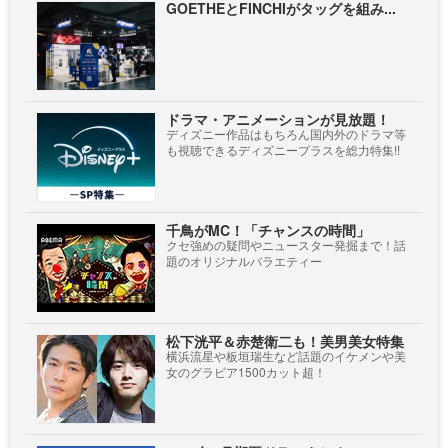
GOETHEとFINCHIがタッグを組み...
ドラマ・アニメーションが見放題！
ディズニー作品はもちろん国内外のドラマ等
も視聴できるディズニープラスを総力特集!!
千鳥がMC！「チャンスの時間」
クセ強めの疑問やニュースター発掘まで！話
題のオリジナルバラエティー
松下洸平＆赤楚衛二も！美男美女特集
横浜流星や板垣瑞生など話題のイケメンや美
女のグラビア1500カット超！