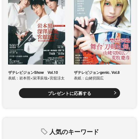
ザテレビジョンShow Vol.10
ザテレビジョンgenic. Vol.8
表紙：岩本照×深澤辰哉×宮舘涼太
表紙：山姥切国広
プレゼントに応募する
人気のキーワード