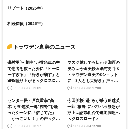
リブート（2026年）
相続探偵（2025年）
トラウデン直美のニュース
磯村勇斗“桐生”が救急車の中
マスク越しでも伝わる満面の
で患者を救った姿に「ヒーロ
笑み…今田美桜＆磯村勇斗＆
ーすぎる」「好きが増す」と
トラウデン直美の3ショット
SNS盛り上がる＜クロスロー
に「3人とも大好き」声＜ク
ド＞
ロスロード＞
2026/08/08 19:09
2026/08/08 17:00
センター長・戸次重幸“高
今田美桜“遥”らが慕う船越英
木”が船越英一郎“権野”を庇
一郎“権野”にパワハラ疑惑が
ったシーンに「信じてた」
浮上…謝罪拒否で進退問題へ
「かっこいい！」の声＜クロ
＜クロスロード＞
スロード＞
2026/08/06 13:17
2026/08/04 15:00