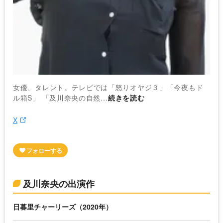
女優、タレント。テレビでは「怒りオヤジ３」「今夜もド
ル箱S」 「及川奈央の自然…
続きを読む
X
及川奈央の出演作
日暮里チャーリーズ（2020年）