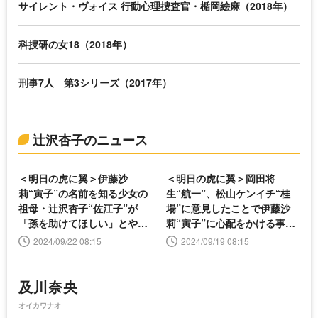
サイレント・ヴォイス 行動心理捜査官・楯岡絵麻（2018年）
科捜研の女18（2018年）
刑事7人 第3シリーズ（2017年）
辻沢杏子のニュース
＜明日の虎に翼＞伊藤沙
＜明日の虎に翼＞岡田将
莉“寅子”の名前を知る少女の
生“航一”、松山ケンイチ“桂
祖母・辻沢杏子“佐江子”が
場”に意見したことで伊藤沙
「孫を助けてほしい」とやっ
莉“寅子”に心配をかける事態
て来る
を引き起こす
2024/09/22 08:15
2024/09/19 08:15
及川奈央
オイカワナオ