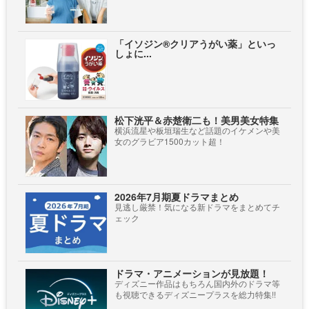
「イソジン®クリアうがい薬」といっ
しょに...
松下洸平＆赤楚衛二も！美男美女特集
横浜流星や板垣瑞生など話題のイケメンや美
女のグラビア1500カット超！
2026年7月期夏ドラマまとめ
見逃し厳禁！気になる新ドラマをまとめてチ
ェック
ドラマ・アニメーションが見放題！
ディズニー作品はもちろん国内外のドラマ等
も視聴できるディズニープラスを総力特集!!