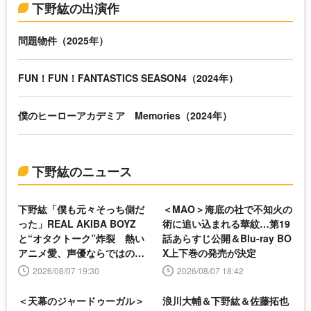
下野紘の出演作
問題物件（2025年）
FUN！FUN！FANTASTICS SEASON4（2024年）
僕のヒーローアカデミア Memories（2024年）
下野紘のニュース
下野紘「僕も元々そっち側だ
＜MAO＞海底の社で不知火の
った」REAL AKIBA BOYZ
術に追い込まれる華紋…第19
と“オタクトーク”炸裂 熱い
話あらすじ公開＆Blu-ray BO
アニメ愛、声優ならではの悩
X上下巻の発売が決定
みも
2026/08/07 19:30
2026/08/07 18:42
＜天幕のジャードゥーガル＞
浪川大輔＆下野紘＆佐藤拓也