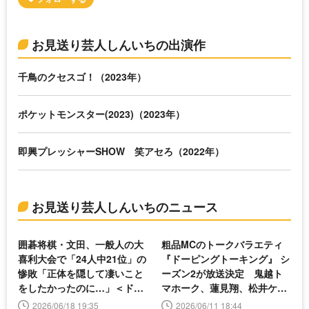
お見送り芸人しんいちの出演作
千鳥のクセスゴ！（2023年）
ポケットモンスター(2023)（2023年）
即興プレッシャーSHOW 笑アセろ（2022年）
お見送り芸人しんいちのニュース
囲碁将棋・文田、一般人の大
粗品MCのトークバラエティ
喜利大会で「24人中21位」の
『ドーピングトーキング』 シ
惨敗「正体を隠して凄いこと
ーズン2が放送決定 鬼越ト
をしたかったのに…」＜ドー
マホーク、蓮見翔、松井ケム
ピングトーキング2＞
リが初参加
2026/06/18 19:35
2026/06/11 18:44