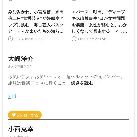
みなみかわ、小宮浩信、水田
エバース・町田、“ディープ
信二ら“毒舌芸人”が好感度ア
キス出禁事件”ほか女性問題
ップに挑む「毒舌芸人バスツ
を暴露「女性が絡むと、おか
アー」＜かまいたちの知らん
しくなって暴走する」＜しく
けど＞
じり先生＞
2026/03/13 15:25
2026/01/12 12:42
大嶋洋介
オオシマヨウスケ
お笑い芸人。お笑いトリオ、超ヘルメットの元メンバー。
趣味は音楽フェスに行くこと…
続きを読む
X
小西克幸
コニシカツユキ