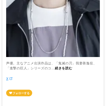
声優。主なアニメ出演作品は、「鬼滅の刃」我妻善逸役、
「進撃の巨人」シリーズのコ…
続きを読む
X