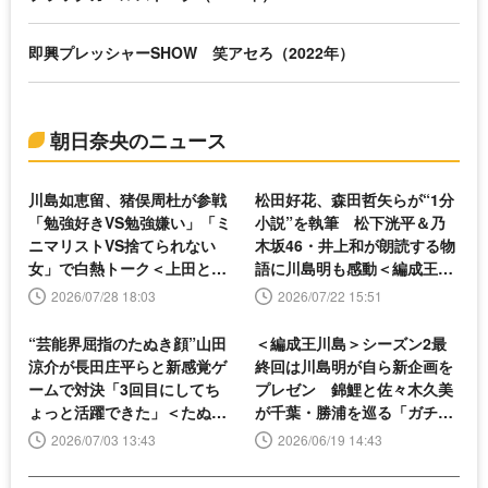
即興プレッシャーSHOW 笑アセろ（2022年）
朝日奈央のニュース
川島如恵留、猪俣周杜が参戦
松田好花、森田哲矢らが“1分
「勉強好きVS勉強嫌い」「ミ
小説”を執筆 松下洸平＆乃
ニマリストVS捨てられない
木坂46・井上和が朗読する物
女」で白熱トーク＜上田と女
語に川島明も感動＜編成王川
が吠える夜＞
島＞
2026/07/28 18:03
2026/07/22 15:51
“芸能界屈指のたぬき顔”山田
＜編成王川島＞シーズン2最
涼介が長田庄平らと新感覚ゲ
終回は川島明が自ら新企画を
ームで対決「3回目にしてち
プレゼン 錦鯉と佐々木久美
ょっと活躍できた」＜たぬき
が千葉・勝浦を巡る「ガチャ
ときつね＞
旅！」
2026/07/03 13:43
2026/06/19 14:43