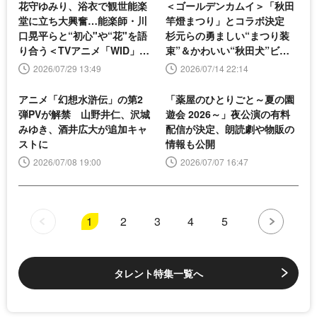
花守ゆみり、浴衣で観世能楽
＜ゴールデンカムイ＞「秋田
堂に立ち大興奮…能楽師・川
竿燈まつり」とコラボ決定
口晃平らと“初心"や“花"を語
杉元らの勇ましい“まつり装
り合う＜TVアニメ「WID」ト
束”＆かわいい“秋田犬”ビジ
ークレポート＞
ュアル公開
2026/07/29 13:49
2026/07/14 22:14
アニメ「幻想水滸伝」の第2
「薬屋のひとりごと～夏の園
弾PVが解禁 山野井仁、沢城
遊会 2026～」夜公演の有料
みゆき、酒井広大が追加キャ
配信が決定、朗読劇や物販の
ストに
情報も公開
2026/07/08 19:00
2026/07/07 16:47
1
2
3
4
5
タレント特集一覧へ