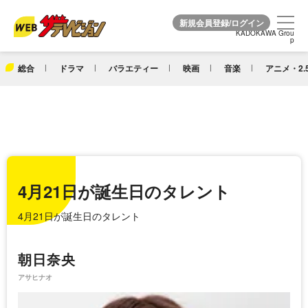
KADOKAWA Grou
KADOKAWA Grou
p
p
総合
ドラマ
バラエティー
映画
音楽
アニメ・2.
4月21日が誕生日のタレント
4月21日が誕生日のタレント
朝日奈央
アサヒナオ