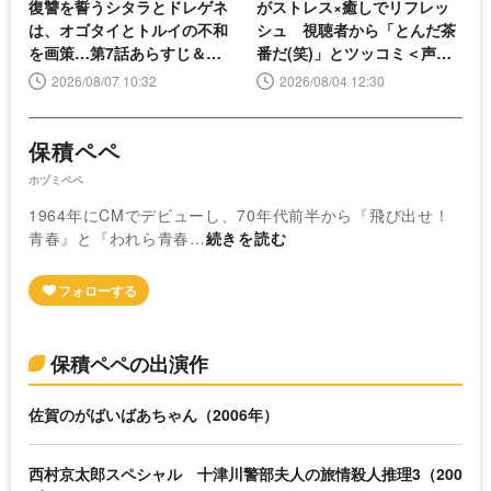
復讐を誓うシタラとドレゲネ
がストレス×癒しでリフレッ
は、オゴタイとトルイの不和
シュ 視聴者から「とんだ茶
を画策…第7話あらすじ＆先
番だ(笑)」とツッコミ＜声優
行カット公開
と夜あそび＞
2026/08/07 10:32
2026/08/04 12:30
保積ペペ
ホヅミペペ
1964年にCMでデビューし、70年代前半から『飛び出せ！
青春』と『われら青春…
続きを読む
保積ペペの出演作
佐賀のがばいばあちゃん（2006年）
西村京太郎スペシャル 十津川警部夫人の旅情殺人推理3（200