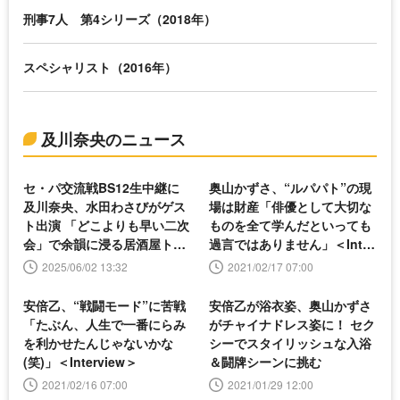
刑事7人 第4シリーズ（2018年）
スペシャリスト（2016年）
及川奈央のニュース
セ・パ交流戦BS12生中継に
奥山かずさ、“ルパパト”の現
及川奈央、水田わさびがゲス
場は財産「俳優として大切な
ト出演 「どこよりも早い二次
ものを全て学んだといっても
会」で余韻に浸る居酒屋トー
過言ではありません」＜Inter
クを実施
view＞
2025/06/02 13:32
2021/02/17 07:00
安倍乙、“戦闘モード”に苦戦
安倍乙が浴衣姿、奥山かずさ
「たぶん、人生で一番にらみ
がチャイナドレス姿に！ セク
を利かせたんじゃないかな
シーでスタイリッシュな入浴
(笑)」＜Interview＞
＆闘牌シーンに挑む
2021/02/16 07:00
2021/01/29 12:00