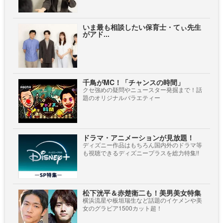
いま最も相談したい保育士・てぃ先生
がアド...
千鳥がMC！「チャンスの時間」
クセ強めの疑問やニュースター発掘まで！話
題のオリジナルバラエティー
ドラマ・アニメーションが見放題！
ディズニー作品はもちろん国内外のドラマ等
も視聴できるディズニープラスを総力特集!!
松下洸平＆赤楚衛二も！美男美女特集
横浜流星や板垣瑞生など話題のイケメンや美
女のグラビア1500カット超！