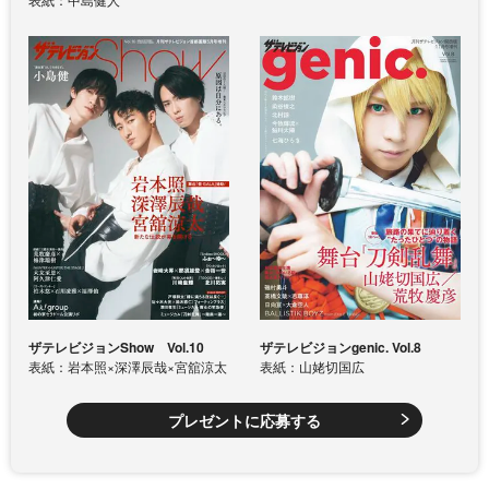
ザテレビジョンShow Vol.10
ザテレビジョンgenic. Vol.8
表紙：岩本照×深澤辰哉×宮舘涼太
表紙：山姥切国広
プレゼントに応募する