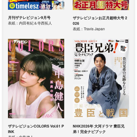
月刊ザテレビジョン9月号
ザテレビジョンお正月超特大号 2
表紙：内田有紀＆寺西拓人
026
表紙：Travis Japan
ザテレビジョンCOLORS Vol.61 P
NHK2026年 大河ドラマ 豊臣兄
INK
弟！完全ナビブック
表紙：中島健人