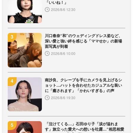
「いいね！」
2026/8/6 12:30
川口春奈“和”のウェディングドレス姿など、
深い愛と強い絆を感じる「ママせか」の新場
面写真が到着
2026/8/6 10:00
南沙良、クレープを手にカメラを見上げるシ
ョット…ハットを合わせたカジュアルな装い
に「癒されます」「かわいすぎる」の声
2026/8/6 19:30
「泣けてくる…」石田ゆり子「涙が溢れま
す」旅立った愛犬への想いを吐露…“相思相愛