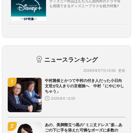
ディズニー作品はもちろん国内外のドラマ等
も視聴できるディズニープラスを総力特集!!
ニュースランキング
2026年8月7日12:00
中村雅俊とかつて中村の付き人だった小日向
文世が2人きりの京都旅へ 中村「にやにやし
ちゃう」
2026/8/5 12:00
あの、美脚際立つ黒の“ミニ丈ドレス”姿…あ
ごの下に手を添えた可憐なポーズに多数の