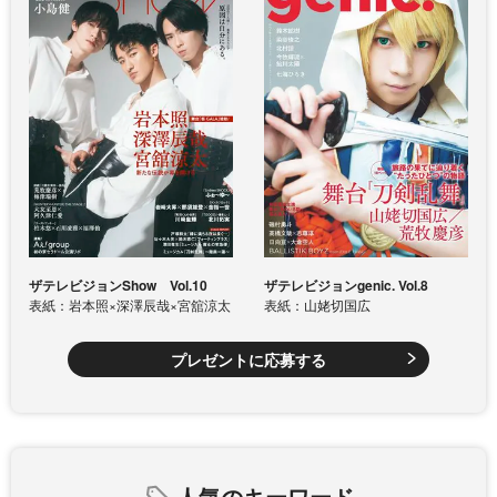
ザテレビジョンShow Vol.10
ザテレビジョンgenic. Vol.8
表紙：岩本照×深澤辰哉×宮舘涼太
表紙：山姥切国広
プレゼントに応募する
人気のキーワード