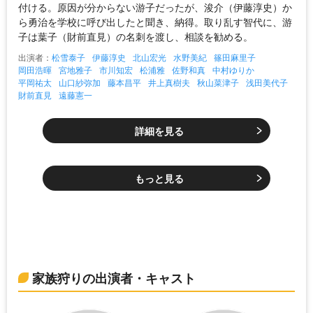
付ける。原因が分からない游子だったが、浚介（伊藤淳史）か
ら勇治を学校に呼び出したと聞き、納得。取り乱す智代に、游
子は葉子（財前直見）の名刺を渡し、相談を勧める。
出演者：
松雪泰子
伊藤淳史
北山宏光
水野美紀
篠田麻里子
岡田浩暉
宮地雅子
市川知宏
松浦雅
佐野和真
中村ゆりか
平岡祐太
山口紗弥加
藤本昌平
井上真樹夫
秋山菜津子
浅田美代子
財前直見
遠藤憲一
詳細を見る
もっと見る
家族狩りの出演者・キャスト