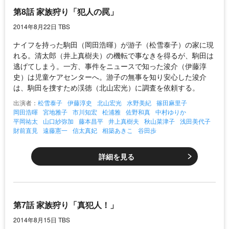
第8話 家族狩り「犯人の罠」
2014年8月22日 TBS
ナイフを持った駒田（岡田浩暉）が游子（松雪泰子）の家に現
れる。清太郎（井上真樹夫）の機転で事なきを得るが、駒田は
逃げてしまう。一方、事件をニュースで知った浚介（伊藤淳
史）は児童ケアセンターへ。游子の無事を知り安心した浚介
は、駒田を捜すため渓徳（北山宏光）に調査を依頼する。
出演者：
松雪泰子
伊藤淳史
北山宏光
水野美紀
篠田麻里子
岡田浩暉
宮地雅子
市川知宏
松浦雅
佐野和真
中村ゆりか
平岡祐太
山口紗弥加
藤本昌平
井上真樹夫
秋山菜津子
浅田美代子
財前直見
遠藤憲一
信太真妃
相築あきこ
谷田歩
詳細を見る
第7話 家族狩り「真犯人！」
2014年8月15日 TBS