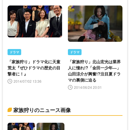
ドラマ
ドラマ
「家族狩り」ドラマ化に天童
「家族狩り」北山宏光は業界
荒太『ぜひドラマの歴史の目
人に憧れ!?「金田一少年―」
撃者に！』
山田涼介が興奮!?注目夏ドラ
マの裏側に迫る
2014/07/02 13:36
2014/06/24 20:01
家族狩りのニュース画像