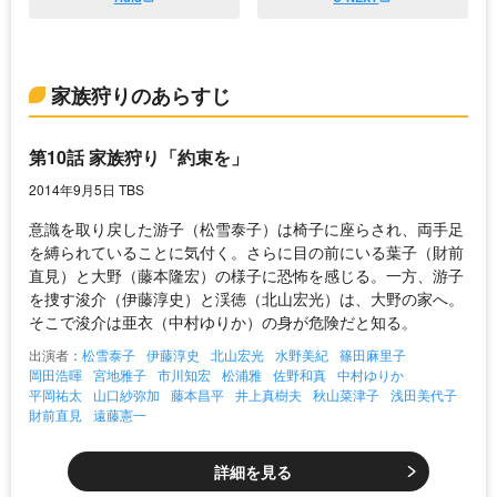
家族狩りのあらすじ
第10話 家族狩り「約束を」
2014年9月5日 TBS
意識を取り戻した游子（松雪泰子）は椅子に座らされ、両手足
を縛られていることに気付く。さらに目の前にいる葉子（財前
直見）と大野（藤本隆宏）の様子に恐怖を感じる。一方、游子
を捜す浚介（伊藤淳史）と渓徳（北山宏光）は、大野の家へ。
そこで浚介は亜衣（中村ゆりか）の身が危険だと知る。
出演者：
松雪泰子
伊藤淳史
北山宏光
水野美紀
篠田麻里子
岡田浩暉
宮地雅子
市川知宏
松浦雅
佐野和真
中村ゆりか
平岡祐太
山口紗弥加
藤本昌平
井上真樹夫
秋山菜津子
浅田美代子
財前直見
遠藤憲一
詳細を見る