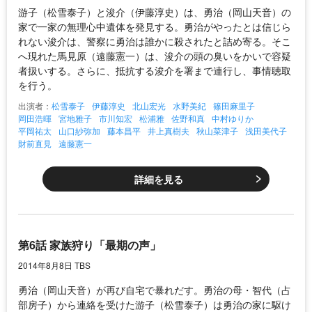
游子（松雪泰子）と浚介（伊藤淳史）は、勇治（岡山天音）の
家で一家の無理心中遺体を発見する。勇治がやったとは信じら
れない浚介は、警察に勇治は誰かに殺されたと詰め寄る。そこ
へ現れた馬見原（遠藤憲一）は、浚介の頭の臭いをかいで容疑
者扱いする。さらに、抵抗する浚介を署まで連行し、事情聴取
を行う。
出演者：
松雪泰子
伊藤淳史
北山宏光
水野美紀
篠田麻里子
岡田浩暉
宮地雅子
市川知宏
松浦雅
佐野和真
中村ゆりか
平岡祐太
山口紗弥加
藤本昌平
井上真樹夫
秋山菜津子
浅田美代子
財前直見
遠藤憲一
詳細を見る
第6話 家族狩り「最期の声」
2014年8月8日 TBS
勇治（岡山天音）が再び自宅で暴れだす。勇治の母・智代（占
部房子）から連絡を受けた游子（松雪泰子）は勇治の家に駆け