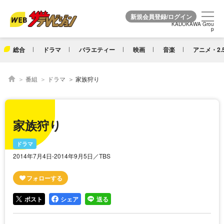
KADOKAWA Grou
KADOKAWA Grou
p
p
総合
ドラマ
バラエティー
映画
音楽
アニメ・2.
番組
ドラマ
家族狩り
家族狩り
ドラマ
2014年7月4日-2014年9月5日／TBS
ポスト
シェア
送る