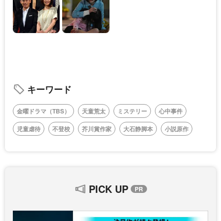
キーワード
金曜ドラマ（TBS）
天童荒太
ミステリー
心中事件
児童虐待
不登校
芥川賞作家
大石静脚本
小説原作
PICK UP