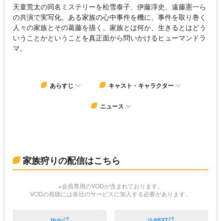
天童荒太の同名ミステリーを松雪泰子、伊藤淳史、遠藤憲一ら
の共演で実写化。ある家族の心中事件を機に、事件を取り巻く
人々の家族とその葛藤を描く。家族とは何か、生きるとはどう
いうことかということを真正面から問いかけるヒューマンドラ
マ。
あらすじ
キャスト・キャラクター
ニュース
家族狩りの配信はこちら
※会員専用のVODが含まれております。
VODの視聴には各社のサービスに加入する必要があります。
Hulu
U-NEXT