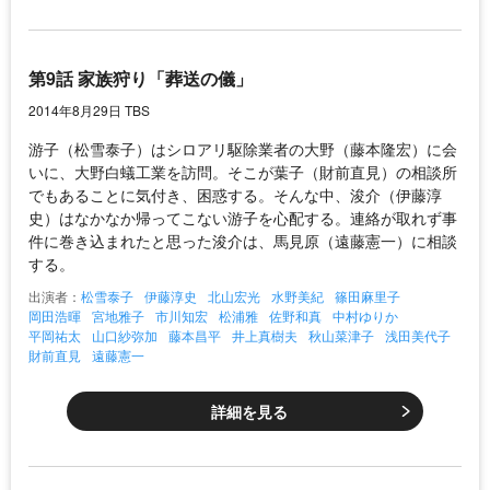
第9話 家族狩り「葬送の儀」
2014年8月29日 TBS
游子（松雪泰子）はシロアリ駆除業者の大野（藤本隆宏）に会
いに、大野白蟻工業を訪問。そこが葉子（財前直見）の相談所
でもあることに気付き、困惑する。そんな中、浚介（伊藤淳
史）はなかなか帰ってこない游子を心配する。連絡が取れず事
件に巻き込まれたと思った浚介は、馬見原（遠藤憲一）に相談
する。
出演者：
松雪泰子
伊藤淳史
北山宏光
水野美紀
篠田麻里子
岡田浩暉
宮地雅子
市川知宏
松浦雅
佐野和真
中村ゆりか
平岡祐太
山口紗弥加
藤本昌平
井上真樹夫
秋山菜津子
浅田美代子
財前直見
遠藤憲一
詳細を見る