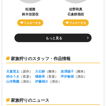
松浦雅
佐野和真
鈴木佳苗役
石倉鉄哉役
もっと見る
家族狩りのスタッフ・作品情報
天童荒太
（原作）
大石静
（脚本）
泉澤陽子
（脚本）
林ゆうき
（音楽）
橘麻美
（音楽）
坪井敏雄
（演出）
山本剛義
（演出）
伊藤雄介
（演出）
家族狩りのニュース