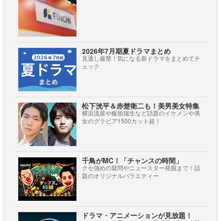
2026年7月期夏ドラマまとめ
見逃し厳禁！気になる新ドラマをまとめてチ
ェック
松下洸平＆赤楚衛二も！美男美女特集
横浜流星や板垣瑞生など話題のイケメンや美
女のグラビア1500カット超！
千鳥がMC！「チャンスの時間」
クセ強めの疑問やニュースター発掘まで！話
題のオリジナルバラエティー
ドラマ・アニメーションが見放題！