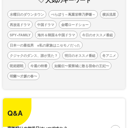
水曜日のダウンタウン
べらぼう～蔦重栄華乃夢噺～
横浜流星
再放送ドラマ
中国ドラマ
金曜ロードショー
SPY×FAMILY
海外＆韓国＆中国ドラマ
今日のオススメ番組
日本一の最低男 ※私の家族はニセモノだった
クジャクのダンス、誰が見た？
明日のオススメ番組
冬アニメ
呪術廻戦
今週の特番
如懿伝〜紫禁城に散る宿命の王妃〜
明蘭〜才媛の春〜
Q&A
家族狩りの放送日はいつですか？