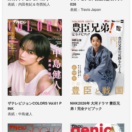
表紙：内田有紀＆寺西拓人
026
表紙：Travis Japan
ザテレビジョンCOLORS Vol.61 P
NHK2026年 大河ドラマ 豊臣兄
INK
弟！完全ナビブック
表紙：中島健人