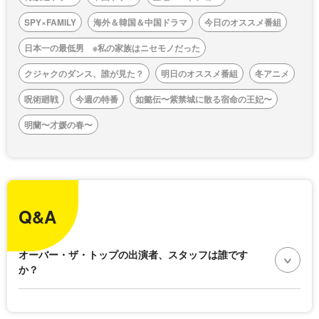
SPY×FAMILY
海外＆韓国＆中国ドラマ
今日のオススメ番組
日本一の最低男 ※私の家族はニセモノだった
クジャクのダンス、誰が見た？
明日のオススメ番組
冬アニメ
呪術廻戦
今週の特番
如懿伝〜紫禁城に散る宿命の王妃〜
明蘭〜才媛の春〜
Q&A
オーバー・ザ・トップの出演者、スタッフは誰です
か？