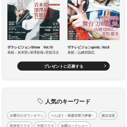
ザテレビジョンShow Vol.10
ザテレビジョンgenic. Vol.8
表紙：岩本照×深澤辰哉×宮舘涼太
表紙：山姥切国広
プレゼントに応募する
人気のキーワード
水曜日のダウンタウン
べらぼう～蔦重栄華乃夢噺～
横浜流星
再放送ドラマ
中国ドラマ
金曜ロードショー