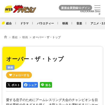
KADOKAWA Grou
KADOKAWA Grou
p
p
総合
ドラマ
バラエティー
映画
音楽
アニメ・2.
番組
映画
オーバー・ザ・トップ
オーバー・ザ・トップ
映画
ポスト
シェア
送る
愛する息子のためにアームレスリング大会のチャンピオンを目
指す男性の生きざまを描く。大型トラックを運転するリンカー