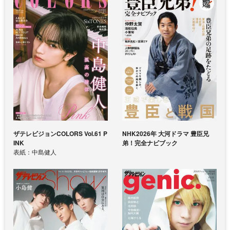
ザテレビジョンCOLORS Vol.61 P
NHK2026年 大河ドラマ 豊臣兄
INK
弟！完全ナビブック
表紙：中島健人