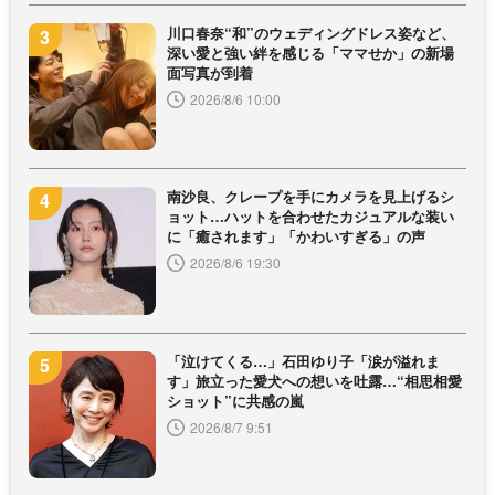
川口春奈“和”のウェディングドレス姿など、
深い愛と強い絆を感じる「ママせか」の新場
面写真が到着
2026/8/6 10:00
南沙良、クレープを手にカメラを見上げるシ
ョット…ハットを合わせたカジュアルな装い
に「癒されます」「かわいすぎる」の声
2026/8/6 19:30
「泣けてくる…」石田ゆり子「涙が溢れま
す」旅立った愛犬への想いを吐露…“相思相愛
ショット”に共感の嵐
2026/8/7 9:51