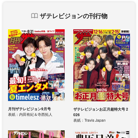
ザテレビジョンの刊行物
月刊ザテレビジョン9月号
ザテレビジョンお正月超特大号 2
表紙：内田有紀＆寺西拓人
026
表紙：Travis Japan