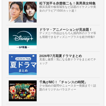
松下洸平＆赤楚衛二も！美男美女特集
横浜流星や板垣瑞生など話題のイケメンや美
女のグラビア1500カット超！
ドラマ・アニメーションが見放題！
ディズニー作品はもちろん国内外のドラマ等
も視聴できるディズニープラスを総力特集!!
2026年7月期夏ドラマまとめ
見逃し厳禁！気になる新ドラマをまとめてチ
ェック
千鳥がMC！「チャンスの時間」
クセ強めの疑問やニュースター発掘まで！話
題のオリジナルバラエティー