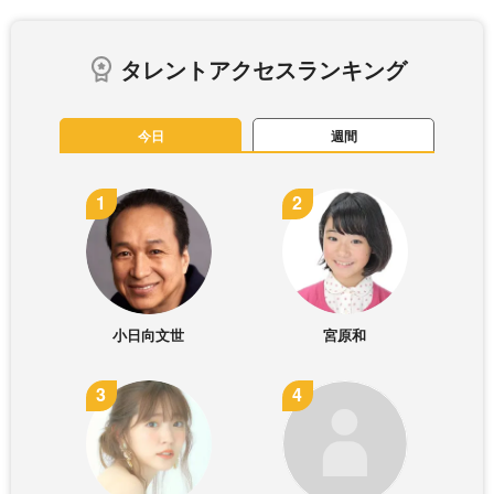
タレントアクセスランキング
今日
週間
小日向文世
宮原和