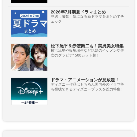
2026年7月期夏ドラマまとめ
見逃し厳禁！気になる新ドラマをまとめてチ
ェック
松下洸平＆赤楚衛二も！美男美女特集
横浜流星や板垣瑞生など話題のイケメンや美
女のグラビア1500カット超！
ドラマ・アニメーションが見放題！
ディズニー作品はもちろん国内外のドラマ等
も視聴できるディズニープラスを総力特集!!