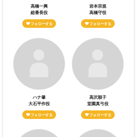
高橋一興
岩本宗規
総番長役
高橋守役
ハナ肇
高沢順子
大石平作役
堂園真弓役