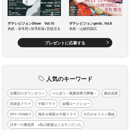
ザテレビジョンShow Vol.10
ザテレビジョンgenic. Vol.8
表紙：岩本照×深澤辰哉×宮舘涼太
表紙：山姥切国広
プレゼントに応募する
人気のキーワード
水曜日のダウンタウン
べらぼう～蔦重栄華乃夢噺～
横浜流星
再放送ドラマ
中国ドラマ
金曜ロードショー
SPY×FAMILY
海外＆韓国＆中国ドラマ
今日のオススメ番組
日本一の最低男 ※私の家族はニセモノだった