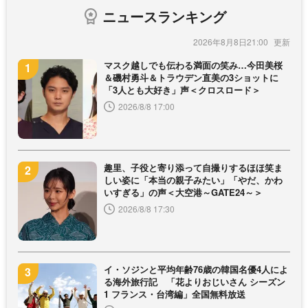
ニュースランキング
2026年8月8日21:00
マスク越しでも伝わる満面の笑み…今田美桜
＆磯村勇斗＆トラウデン直美の3ショットに
「3人とも大好き」声＜クロスロード＞
2026/8/8 17:00
趣里、子役と寄り添って自撮りするほほ笑ま
しい姿に「本当の親子みたい」「やだ、かわ
いすぎる」の声＜大空港～GATE24～＞
2026/8/8 17:30
イ・ソジンと平均年齢76歳の韓国名優4人によ
る海外旅行記 「花よりおじいさん シーズン
1 フランス・台湾編」全国無料放送