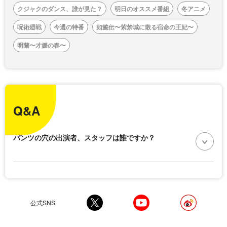
クジャクのダンス、誰が見た？
明日のオススメ番組
冬アニメ
呪術廻戦
今週の特番
如懿伝〜紫禁城に散る宿命の王妃〜
明蘭〜才媛の春〜
Q&A
パンツの穴の出演者、スタッフは誰ですか？
公式SNS