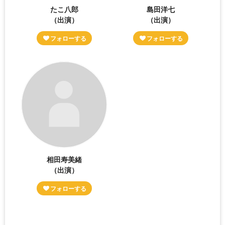
たこ八郎
島田洋七
（出演）
（出演）
相田寿美緒
（出演）