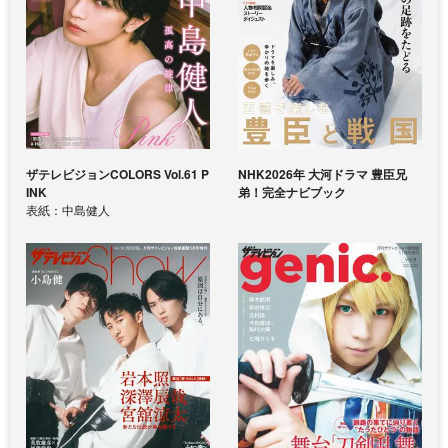
ザテレビジョンCOLORS Vol.61 P
NHK2026年 大河ドラマ 豊臣兄
INK
弟！完全ナビブック
表紙：中島健人