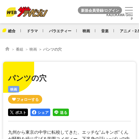
KADOKAWA Grou
KADOKAWA Grou
p
p
総合
ドラマ
バラエティー
映画
音楽
アニメ・2.
番組
映画
パンツの穴
パンツの穴
映画
ポスト
シェア
送る
九州から東京の中学に転校してきた、エッチな”ムキンポ”くん
が騒動を繰り広げる学園コメディー。下半身の話いっぱいの中