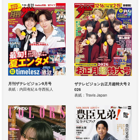
月刊ザテレビジョン9月号
ザテレビジョンお正月超特大号 2
表紙：内田有紀＆寺西拓人
026
表紙：Travis Japan