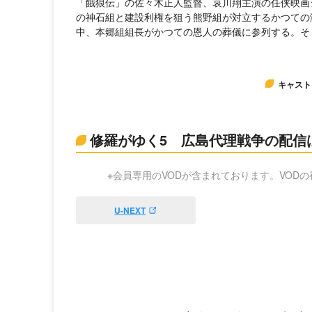
「餓狼伝」の佐々木正人監督、哀川翔主演の任侠映画
の神石組と建設利権を狙う熊野組が対立するかつての
中、本郷組組長がかつての恩人の葬儀に参列する。そ
キャスト
修羅がゆく5 広島代理戦争の配信
※会員専用のVODが含まれております。VOD
U-NEXT