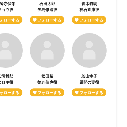
師寺保栄
石田太郎
青木義朗
リョウ役
矢島修造役
神石直康役
庄司哲郎
松田勝
若山幸子
ヒロキ役
徳丸信也役
風間の妻役