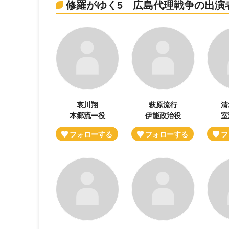
修羅がゆく5 広島代理戦争の出演
哀川翔
萩原流行
清
本郷流一役
伊能政治役
室