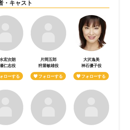
者・キャスト
水宏次朗
片岡五郎
大沢逸美
瀬仁志役
狩屋敏雄役
神石優子役