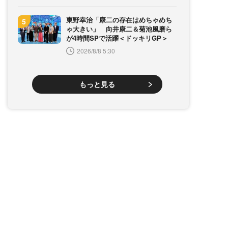
東野幸治「康二の存在はめちゃめち
ゃ大きい」 向井康二＆菊池風磨ら
が4時間SPで活躍＜ドッキリGP＞
2026/8/8 5:30
もっと見る