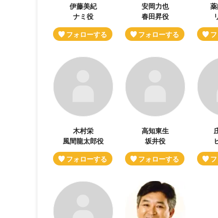
伊藤美紀
安岡力也
薬
ナミ役
春田昇役
木村栄
高知東生
風間龍太郎役
坂井役