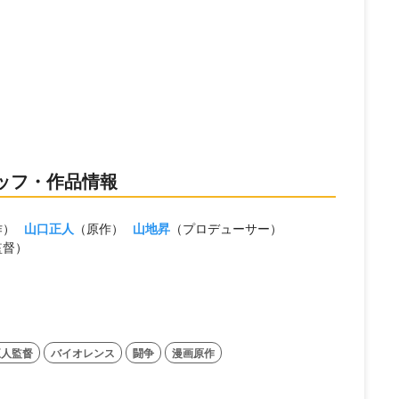
ッフ・作品情報
作）
山口正人
（原作）
山地昇
（プロデューサー）
監督）
正人監督
バイオレンス
闘争
漫画原作