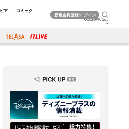
ビア
コミック
KADOKAWA Grou
p
PICK UP