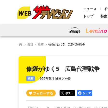
ニュース
ド
トップ
特集
番組
映画
修羅がゆく5 広島代理戦争
修羅がゆく5 広島代理戦争
1997年5月16日／公開
映画
ポスト
シェア