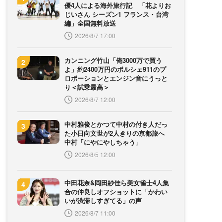
優4人による海外旅行記 「花よりお
じいさん シーズン1 フランス・台湾
編」全国無料放送
2026/8/7 17:00
カンニング竹山「俺3000万で買う
よ」約2400万円のポルシェ911のプ
ロポーションとエンジン音にうっと
り＜試乗最高＞
2026/8/7 12:00
中村雅俊とかつて中村の付き人だっ
た小日向文世が2人きりの京都旅へ
中村「にやにやしちゃう」
2026/8/5 12:00
中田花奈&岡田紗佳ら美女雀士4人集
合の仲良しオフショットに「かわい
いが渋滞しすぎてる」の声
2026/8/7 11:00