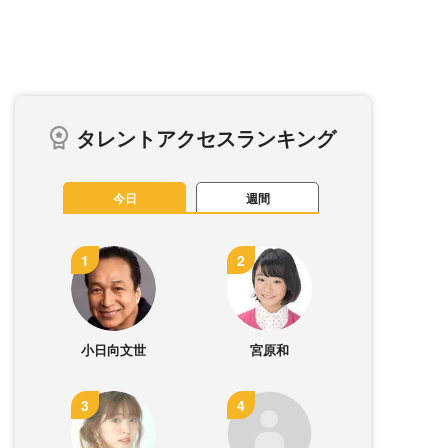
タレントアクセスランキング
今日
週間
小日向文世
宮原和