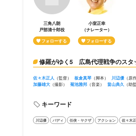
三角八朗
小室正幸
戸部清十郎役
（ナレーター）
修羅がゆく5 広島代理戦争のスタ
佐々木正人
（監督）
板倉真琴
（脚本）
川辺優
（原
加藤雄大
（撮影）
菊池雅邦
（音楽）
畠山典久
（助
キーワード
川辺優
バディ
任侠・ヤクザ
アクション
佐々木