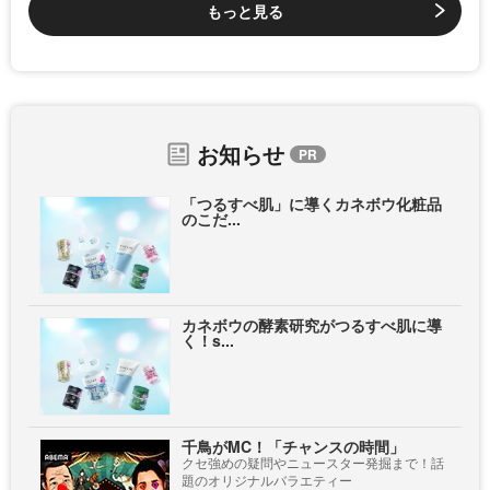
もっと見る
お知らせ
「つるすべ肌」に導くカネボウ化粧品
のこだ...
カネボウの酵素研究がつるすべ肌に導
く！s...
千鳥がMC！「チャンスの時間」
クセ強めの疑問やニュースター発掘まで！話
題のオリジナルバラエティー