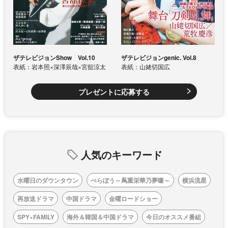
ザテレビジョンShow Vol.10
ザテレビジョンgenic. Vol.8
表紙：岩本照×深澤辰哉×宮舘涼太
表紙：山姥切国広
プレゼントに応募する
人気のキーワード
水曜日のダウンタウン
べらぼう～蔦重栄華乃夢噺～
横浜流星
再放送ドラマ
中国ドラマ
金曜ロードショー
SPY×FAMILY
海外＆韓国＆中国ドラマ
今日のオススメ番組