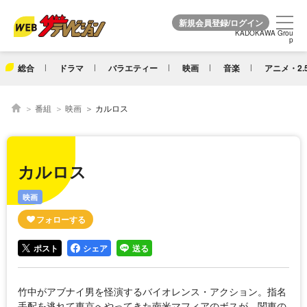
KADOKAWA Grou
KADOKAWA Grou
p
p
総合
ドラマ
バラエティー
映画
音楽
アニメ・2.
番組
映画
カルロス
カルロス
映画
ポスト
シェア
送る
竹中がアブナイ男を怪演するバイオレンス・アクション。指名
手配を逃れて東京へやってきた南米マフィアのボスが、関東の