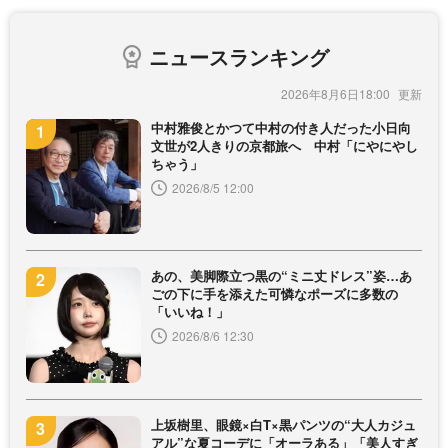
ニュースランキング
2026年8月6日18:00
中村雅俊とかつて中村の付き人だった小日向
文世が2人きりの京都旅へ 中村「にやにやし
ちゃう」
2026/8/5 12:00
あの、美脚際立つ黒の“ミニ丈ドレス”姿…あ
ごの下に手を添えた可憐なポーズに多数の
「いいね！」
2026/8/6 12:30
上坂樹里、眼鏡×白T×黒パンツの“大人カジュ
アル”な夏コーデに「オーラある」「美人すぎ