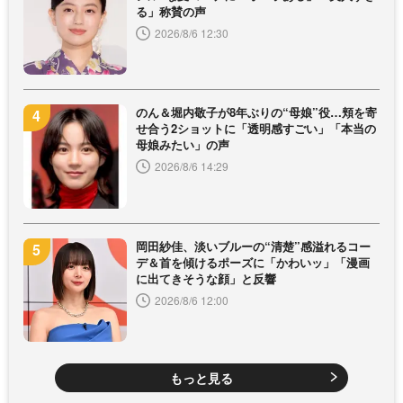
る」称賛の声
2026/8/6 12:30
のん＆堀内敬子が8年ぶりの“母娘”役…頬を寄
せ合う2ショットに「透明感すごい」「本当の
母娘みたい」の声
2026/8/6 14:29
岡田紗佳、淡いブルーの“清楚”感溢れるコー
デ＆首を傾けるポーズに「かわいッ」「漫画
に出てきそうな顔」と反響
2026/8/6 12:00
もっと見る