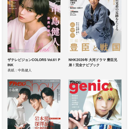
ザテレビジョンCOLORS Vol.61 P
NHK2026年 大河ドラマ 豊臣兄
INK
弟！完全ナビブック
表紙：中島健人