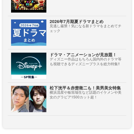
2026年7月期夏ドラマまとめ
見逃し厳禁！気になる新ドラマをまとめてチ
ェック
ドラマ・アニメーションが見放題！
ディズニー作品はもちろん国内外のドラマ等
も視聴できるディズニープラスを総力特集!!
松下洸平＆赤楚衛二も！美男美女特集
横浜流星や板垣瑞生など話題のイケメンや美
女のグラビア1500カット超！