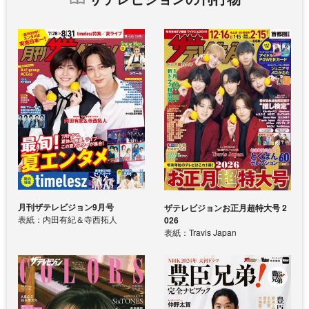
月刊ザテレビジョン9月号
ザテレビジョンお正月超特大号 2
表紙：内田有紀＆寺西拓人
026
表紙：Travis Japan