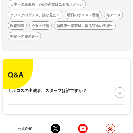
日本一の最低男 ※私の家族はニセモノだった
クジャクのダンス、誰が見た？
明日のオススメ番組
冬アニメ
呪術廻戦
今週の特番
如懿伝〜紫禁城に散る宿命の王妃〜
明蘭〜才媛の春〜
Q&A
カルロスの出演者、スタッフは誰ですか？
公式SNS