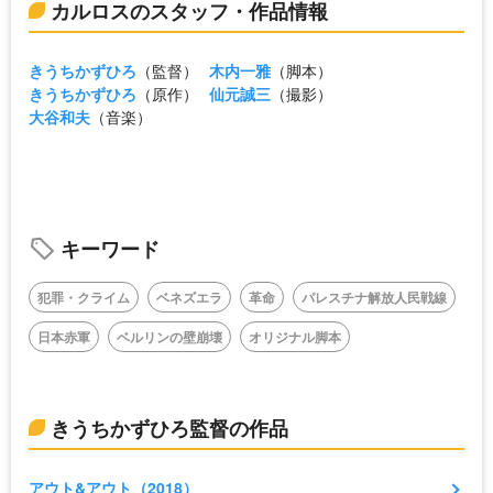
カルロスのスタッフ・作品情報
きうちかずひろ
（監督）
木内一雅
（脚本）
きうちかずひろ
（原作）
仙元誠三
（撮影）
大谷和夫
（音楽）
キーワード
犯罪・クライム
ベネズエラ
革命
パレスチナ解放人民戦線
日本赤軍
ベルリンの壁崩壊
オリジナル脚本
きうちかずひろ監督の作品
アウト&アウト（2018）