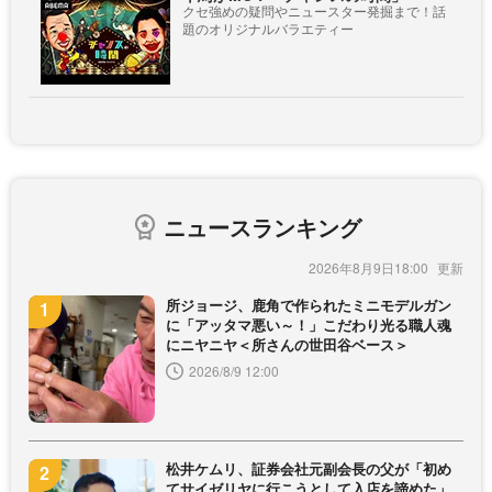
クセ強めの疑問やニュースター発掘まで！話
題のオリジナルバラエティー
ニュースランキング
2026年8月9日18:00
所ジョージ、鹿角で作られたミニモデルガン
に「アッタマ悪い～！」こだわり光る職人魂
にニヤニヤ＜所さんの世田谷ベース＞
2026/8/9 12:00
松井ケムリ、証券会社元副会長の父が「初め
てサイゼリヤに行こうとして入店を諦めた」