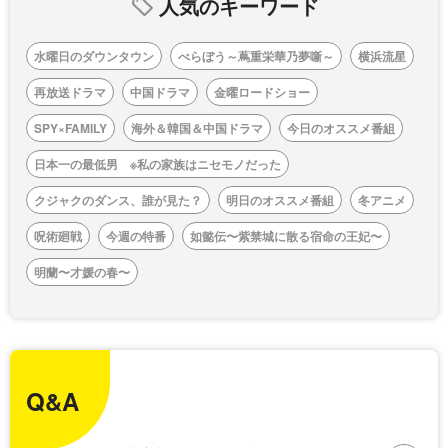
人気のキーワード
水曜日のダウンタウン
べらぼう～蔦重栄華乃夢噺～
横浜流星
再放送ドラマ
中国ドラマ
金曜ロードショー
SPY×FAMILY
海外＆韓国＆中国ドラマ
今日のオススメ番組
日本一の最低男 ※私の家族はニセモノだった
クジャクのダンス、誰が見た？
明日のオススメ番組
冬アニメ
呪術廻戦
今週の特番
如懿伝〜紫禁城に散る宿命の王妃〜
明蘭〜才媛の春〜
Q&A