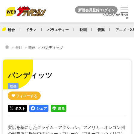
KADOKAWA Grou
KADOKAWA Grou
p
p
総合
ドラマ
バラエティー
映画
音楽
アニメ・2.
番組
映画
バンディッツ
バンディッツ
映画
ポスト
シェア
送る
実話を基にしたクライム・アクション。アメリカ・オレゴン州
の刑務所に服役中のジョー・ブレーク（ブルース・ウィリス）