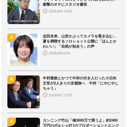
衝撃のオチにスタジオ爆笑
2026/8/9 10:30
志田未来、山笠かぶってカメラを覗き込む…
夏を満喫するソロショット公開に「ほんとか
わいい」「自然が似合う」の声
2026/8/9 8:30
中村雅俊とかつて中村の付き人だった小日向
文世が2人きりの京都旅へ 中村「にやにやし
ちゃう」
2026/8/5 12:00
カンニング竹山「俺3000万で買うよ」約2400
万円のポルシェ911のプロポーションとエンジ