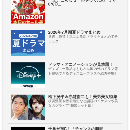
0％O...
2026年7月期夏ドラマまとめ
見逃し厳禁！気になる新ドラマをまとめてチ
ェック
ドラマ・アニメーションが見放題！
ディズニー作品はもちろん国内外のドラマ等
も視聴できるディズニープラスを総力特集!!
松下洸平＆赤楚衛二も！美男美女特集
横浜流星や板垣瑞生など話題のイケメンや美
女のグラビア1500カット超！
千鳥がMC！「チャンスの時間」