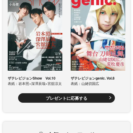
ザテレビジョンShow Vol.10
ザテレビジョンgenic. Vol.8
表紙：岩本照×深澤辰哉×宮舘涼太
表紙：山姥切国広
プレゼントに応募する