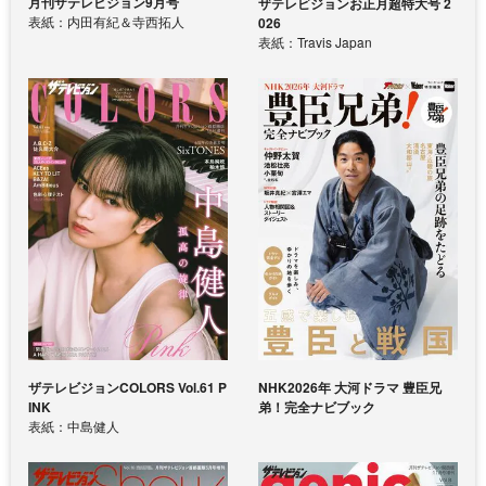
月刊ザテレビジョン9月号
ザテレビジョンお正月超特大号 2
表紙：内田有紀＆寺西拓人
026
表紙：Travis Japan
ザテレビジョンCOLORS Vol.61 P
NHK2026年 大河ドラマ 豊臣兄
INK
弟！完全ナビブック
表紙：中島健人