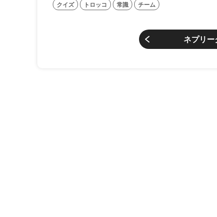
クイズ
トロッコ
常識
チーム
ネプリー