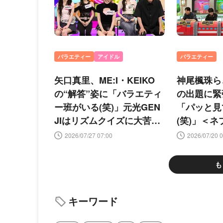
バラエティー
アイドル
バラエティー
矢口真里、ME:I・KEIKO
神尾楓珠ら
の“解答”姿に「バラエティ
の出題に緊
ー班がいる(笑)」元光GEN
「パッと見
JIはリズムクイズに大苦戦
(笑)」＜
＜ネプリーグ＞
2026/07/27 07:00
2026/07/20 0
も
キーワード