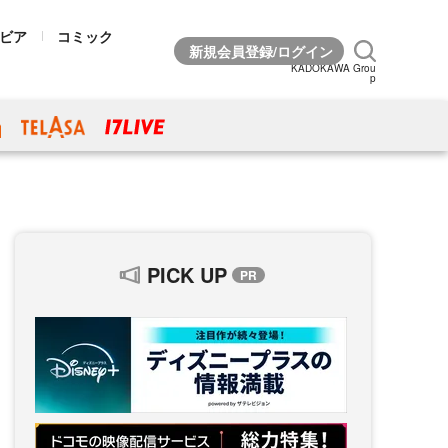
ビア
コミック
KADOKAWA Grou
p
PICK UP