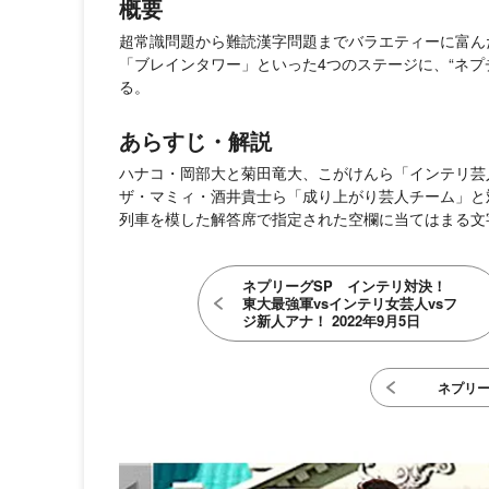
概要
超常識問題から難読漢字問題までバラエティーに富ん
「ブレインタワー」といった4つのステージに、“ネプ
る。
あらすじ・解説
ハナコ・岡部大と菊田竜大、こがけんら「インテリ芸
ザ・マミィ・酒井貴士ら「成り上がり芸人チーム」と
列車を模した解答席で指定された空欄に当てはまる文
ネプリーグSP インテリ対決！
東大最強軍vsインテリ女芸人vsフ
ジ新人アナ！ 2022年9月5日
ネプリ