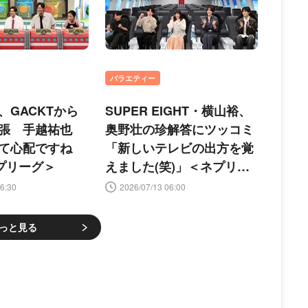
バラエティー
、GACKTから
SUPER EIGHT・横山裕、
張 手越祐也
奥野壮の珍解答にツッコミ
て心配ですね
「新しいテレビの出方を覚
ネプリーグ＞
えました(笑)」＜ネプリー
グ＞
6:30
2026/07/13 06:00
っと見る