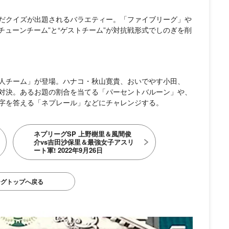
だクイズが出題されるバラエティー。「ファイブリーグ」や
チューンチーム”と“ゲストチーム”が対抗戦形式でしのぎを削
人チーム」が登場。ハナコ・秋山寛貴、おいでやす小田、
対決。あるお題の割合を当てる「パーセントバルーン」や、
字を答える「ネプレール」などにチャレンジする。
ネプリーグSP 上野樹里＆風間俊
介vs吉田沙保里＆最強女子アスリ
ート軍! 2022年9月26日
ーグトップへ戻る