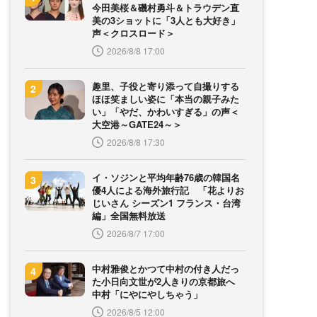
今田美桜＆磯村勇斗＆トラウデン直
美の3ショットに「3人とも大好き」
声＜クロスロード＞
2026/8/8 17:00
趣里、子役と寄り添って自撮りする
ほほ笑ましい姿に「本当の親子みた
い」「やだ、かわいすぎる」の声＜
大空港～GATE24～＞
2026/8/8 17:30
イ・ソジンと平均年齢76歳の韓国名
優4人による海外旅行記 「花よりお
じいさん シーズン1 フランス・台湾
編」全国無料放送
2026/8/7 17:00
中村雅俊とかつて中村の付き人だっ
た小日向文世が2人きりの京都旅へ
中村「にやにやしちゃう」
2026/8/5 12:00