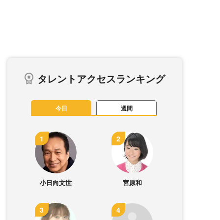
タレントアクセスランキング
今日
週間
小日向文世
宮原和