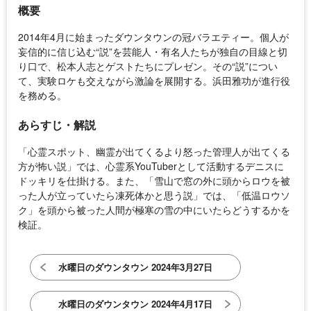
概要
2014年4月に始まったダウンタウンの冠バラエティー。個人が
妄信的に信じ込む“説”を芸能人・有名人たちが独自の目線と切
り口で、松本人志とゲストたちにプレゼン。その“説”につい
て、実験ロケも交えながら激論を展開する。浜田雅功が進行役
を務める。
あらすじ・解説
「心霊スポット、幽霊が出てくるより怒った管理人が出てくる
方が怖い説」では、心霊系YouTuberとして活動するデニスに
ドッキリを仕掛ける。また、「雪山で窓の外に頭からロウを被
った人が立っていたら凍死体かと思う説」では、「低温ロウソ
ク」を頭から被った人間が極寒の雪の中にいたらどうするかを
検証。
水曜日のダウンタウン 2024年3月27日
水曜日のダウンタウン 2024年4月17日