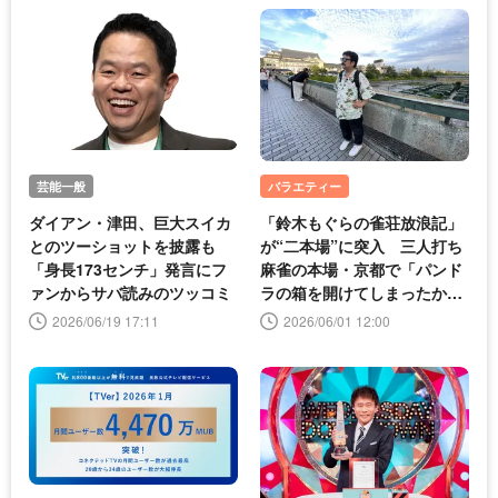
芸能一般
バラエティー
ダイアン・津田、巨大スイカ
「鈴木もぐらの雀荘放浪記」
とのツーショットを披露も
が“二本場”に突入 三人打ち
「身長173センチ」発言にフ
麻雀の本場・京都で「パンド
ァンからサバ読みのツッコミ
ラの箱を開けてしまったかも
しれない」
2026/06/19 17:11
2026/06/01 12:00