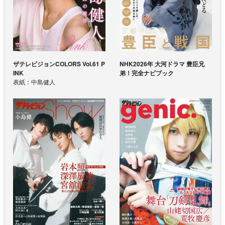
ザテレビジョンCOLORS Vol.61 P
NHK2026年 大河ドラマ 豊臣兄
INK
弟！完全ナビブック
表紙：中島健人