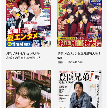
月刊ザテレビジョン9月号
ザテレビジョンお正月超特大号 2
表紙：内田有紀＆寺西拓人
026
表紙：Travis Japan