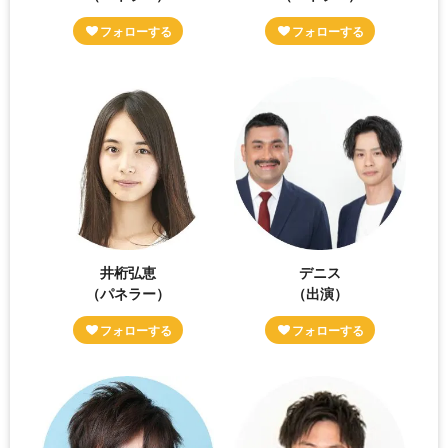
井桁弘恵
デニス
（パネラー）
（出演）