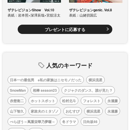
ザテレビジョンShow Vol.10
ザテレビジョンgenic. Vol.8
表紙：岩本照×深澤辰哉×宮舘涼太
表紙：山姥切国広
プレゼントに応募する
人気のキーワード
日本一の最低男 ※私の家族はニセモノだった
横浜流星
SnowMan
相棒 season23
クジャクのダンス、誰が見た？
赤楚衛二
ホットスポット
松村北斗
フォレスト
永瀬廉
山下智久
家政夫のミタゾノ
おむすび
横浜流星
永瀬廉
べらぼう～蔦重栄華乃夢噺～
冬ドラマ
日向坂46