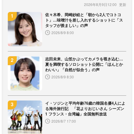
2026年8月9日12:00
佐々木希、岡崎紗絵と「朝から2人でコトコ
ト」…味噌汁を差し入れするショットに「ス
タッフが羨ましい」の声
2026/8/9 8:00
志田未来、山笠かぶってカメラを覗き込む…
夏を満喫するソロショット公開に「ほんとか
わいい」「自然が似合う」の声
2026/8/9 8:30
イ・ソジンと平均年齢76歳の韓国名優4人によ
る海外旅行記 「花よりおじいさん シーズン
1 フランス・台湾編」全国無料放送
2026/8/7 17:00