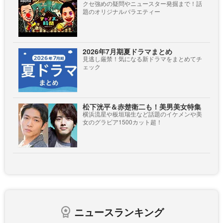
クセ強めの疑問やニュースター発掘まで！話
題のオリジナルバラエティー
2026年7月期夏ドラマまとめ
見逃し厳禁！気になる新ドラマをまとめてチ
ェック
松下洸平＆赤楚衛二も！美男美女特集
横浜流星や板垣瑞生など話題のイケメンや美
女のグラビア1500カット超！
ニュースランキング