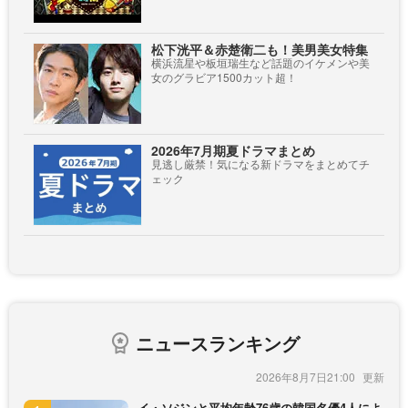
松下洸平＆赤楚衛二も！美男美女特集
横浜流星や板垣瑞生など話題のイケメンや美
女のグラビア1500カット超！
2026年7月期夏ドラマまとめ
見逃し厳禁！気になる新ドラマをまとめてチ
ェック
ニュースランキング
2026年8月7日21:00
イ・ソジンと平均年齢76歳の韓国名優4人によ