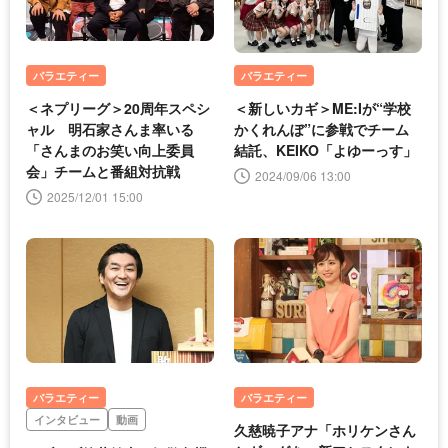
バラエティー
バラエティー
＜ネプリーグ＞20周年スペシ
＜新しいカギ＞ME:Iが“学校
ャル 明石家さんま率いる
かくれんぼ”に参戦でチーム
「さんまのお笑い向上委員
結託、KEIKO「よゆーっす」
会」チームと番組対抗戦
2024/09/06 13:00
2025/12/01 15:00
バラエティー
バラエティー
インタビュー
動画
久慈暁子アナ「ホリケンさん