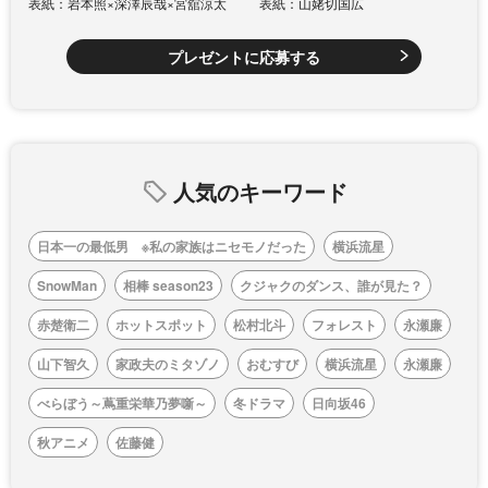
表紙：岩本照×深澤辰哉×宮舘涼太
表紙：山姥切国広
プレゼントに応募する
人気のキーワード
日本一の最低男 ※私の家族はニセモノだった
横浜流星
SnowMan
相棒 season23
クジャクのダンス、誰が見た？
赤楚衛二
ホットスポット
松村北斗
フォレスト
永瀬廉
山下智久
家政夫のミタゾノ
おむすび
横浜流星
永瀬廉
べらぼう～蔦重栄華乃夢噺～
冬ドラマ
日向坂46
秋アニメ
佐藤健