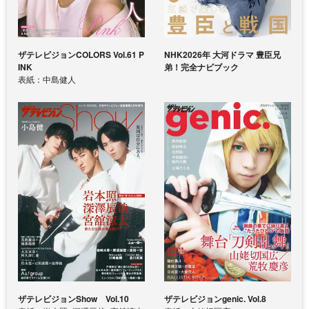
ザテレビジョンCOLORS Vol.61 P
NHK2026年 大河ドラマ 豊臣兄
INK
弟！完全ナビブック
表紙：中島健人
ザテレビジョンShow Vol.10
ザテレビジョンgenic. Vol.8