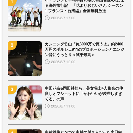
る海外旅行記 「花よりおじいさん シーズン
1 フランス・台湾編」全国無料放送
2026/8/7 17:00
カンニング竹山「俺3000万で買うよ」約2400
万円のポルシェ911のプロポーションとエンジ
ン音にうっとり＜試乗最高＞
2026/8/7 12:00
中田花奈&岡田紗佳ら、美女雀士4人集合の仲
良しオフショットに「かわいいが渋滞しすぎ
てる」の声
2026/8/7 11:00
中村雅俊とかつて中村の付き人だった小日向