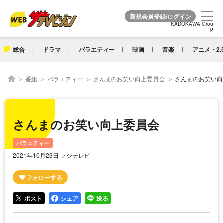
KADOKAWA Grou
KADOKAWA Grou
p
p
総合
ドラマ
バラエティー
映画
音楽
アニメ・2.
番組
バラエティー
さんまのお笑い向上委員会
さんまのお笑い向
さんまのお笑い向上委員会
バラエティー
2021年10月23日 フジテレビ
ポスト
シェア
送る