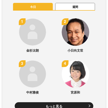
今日
週間
金杉太朗
小日向文世
中村雅俊
宮原和
もっと見る