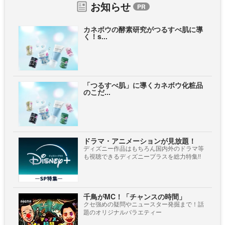
お知らせ
カネボウの酵素研究がつるすべ肌に導
く！s...
「つるすべ肌」に導くカネボウ化粧品
のこだ...
ドラマ・アニメーションが見放題！
ディズニー作品はもちろん国内外のドラマ等
も視聴できるディズニープラスを総力特集!!
千鳥がMC！「チャンスの時間」
クセ強めの疑問やニュースター発掘まで！話
題のオリジナルバラエティー