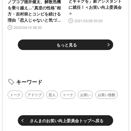
とギャグを」新アシスタント
ノブコブ徳井健太、解散危機
に就任！＜お笑い向上委員会
を乗り越え…“真逆の性格”相
＞
方・吉村崇とコンビを続ける
理由「恋人じゃないと気づけ
2021/03/28 00:00
た」
2022/04/10 08:30
もっと見る
キーワード
トーク
アドリブ
芸人
トーク
お笑い
お笑い怪獣
さんまのお笑い向上委員会トップへ戻る