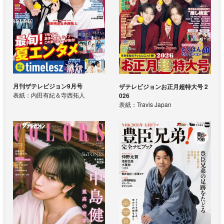
月刊ザテレビジョン9月号
ザテレビジョンお正月超特大号 2
表紙：内田有紀＆寺西拓人
026
表紙：Travis Japan