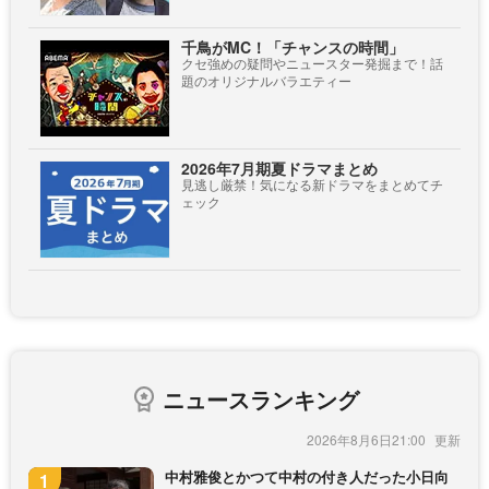
千鳥がMC！「チャンスの時間」
クセ強めの疑問やニュースター発掘まで！話
題のオリジナルバラエティー
2026年7月期夏ドラマまとめ
見逃し厳禁！気になる新ドラマをまとめてチ
ェック
ニュースランキング
2026年8月6日21:00
中村雅俊とかつて中村の付き人だった小日向