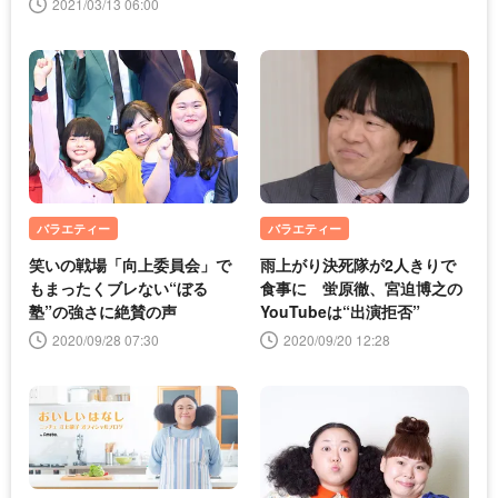
2021/03/13 06:00
バラエティー
バラエティー
笑いの戦場「向上委員会」で
雨上がり決死隊が2人きりで
もまったくブレない“ぼる
食事に 蛍原徹、宮迫博之の
塾”の強さに絶賛の声
YouTubeは“出演拒否”
2020/09/28 07:30
2020/09/20 12:28