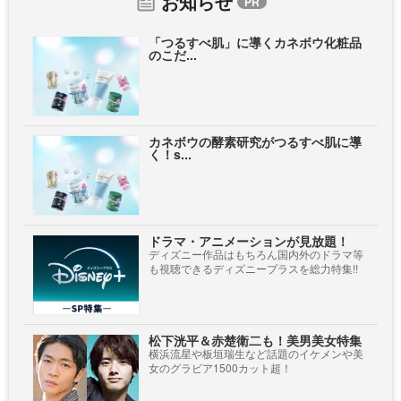
お知らせ
「つるすべ肌」に導くカネボウ化粧品
のこだ...
カネボウの酵素研究がつるすべ肌に導
く！s...
ドラマ・アニメーションが見放題！
ディズニー作品はもちろん国内外のドラマ等
も視聴できるディズニープラスを総力特集!!
松下洸平＆赤楚衛二も！美男美女特集
横浜流星や板垣瑞生など話題のイケメンや美
女のグラビア1500カット超！