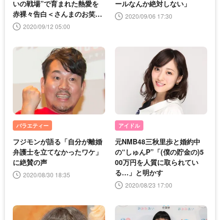
いの戦場”で育まれた熱愛を
ールなんか絶対しない」
赤裸々告白＜さんまのお笑い
2020/09/06 17:30
向上委員会＞
2020/09/12 05:00
バラエティー
アイドル
フジモンが語る「自分が離婚
元NMB48三秋里歩と婚約中
弁護士を立てなかったワケ」
の“しゅんP”「(僕の貯金の)5
に絶賛の声
00万円を人質に取られてい
る…」と明かす
2020/08/30 18:35
2020/08/23 17:00