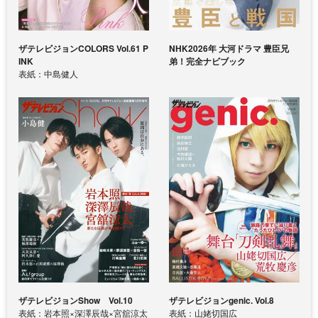
ザテレビジョンCOLORS Vol.61 P
NHK2026年 大河ドラマ 豊臣兄
INK
弟！完全ナビブック
表紙：中島健人
ザテレビジョンShow Vol.10
ザテレビジョンgenic. Vol.8
表紙：岩本照×深澤辰哉×宮舘涼太
表紙：山姥切国広