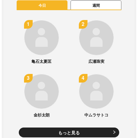
今日
週間
亀石太夏匡
広瀬珠実
金杉太朗
中ムラサトコ
もっと見る