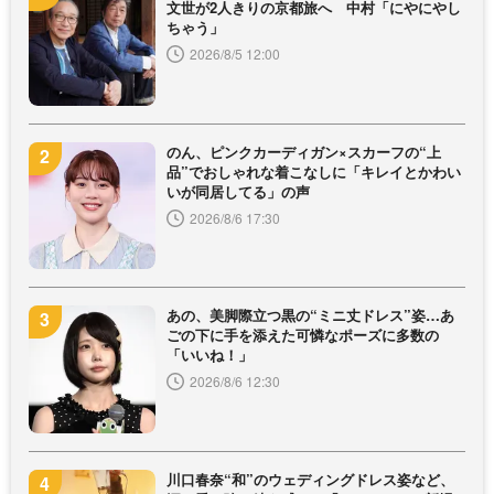
文世が2人きりの京都旅へ 中村「にやにやし
ちゃう」
2026/8/5 12:00
のん、ピンクカーディガン×スカーフの“上
品”でおしゃれな着こなしに「キレイとかわい
いが同居してる」の声
2026/8/6 17:30
あの、美脚際立つ黒の“ミニ丈ドレス”姿…あ
ごの下に手を添えた可憐なポーズに多数の
「いいね！」
2026/8/6 12:30
川口春奈“和”のウェディングドレス姿など、