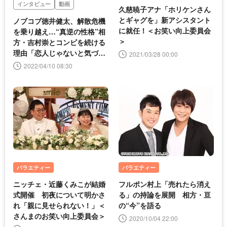
インタビュー
動画
久慈暁子アナ「ホリケンさん
とギャグを」新アシスタント
ノブコブ徳井健太、解散危機
に就任！＜お笑い向上委員会
を乗り越え…“真逆の性格”相
＞
方・吉村崇とコンビを続ける
理由「恋人じゃないと気づけ
2021/03/28 00:00
た」
2022/04/10 08:30
バラエティー
バラエティー
ニッチェ・近藤くみこが結婚
フルポン村上「売れたら消え
式開催 初夜について明かさ
る」の持論を展開 相方・亘
れ「親に見せられない！」＜
の“今”を語る
さんまのお笑い向上委員会＞
2020/10/04 22:00