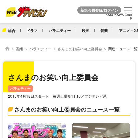
KADOKAWA Grou
KADOKAWA Grou
p
p
総合
ドラマ
バラエティー
映画
音楽
アニメ・2.
番組
バラエティー
さんまのお笑い向上委員会
関連ニュース一覧
さんまのお笑い向上委員会
バラエティー
2015年4月18日スタート 毎週土曜夜11:10／フジテレビ系
さんまのお笑い向上委員会のニュース一覧