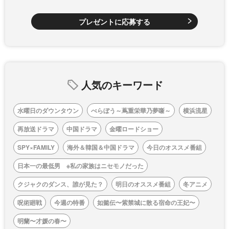
プレゼントに応募する
人気のキーワード
水曜日のダウンタウン
べらぼう～蔦重栄華乃夢噺～
横浜流星
再放送ドラマ
中国ドラマ
金曜ロードショー
SPY×FAMILY
海外＆韓国＆中国ドラマ
今日のオススメ番組
日本一の最低男 ※私の家族はニセモノだった
クジャクのダンス、誰が見た？
明日のオススメ番組
冬アニメ
呪術廻戦
今週の特番
如懿伝〜紫禁城に散る宿命の王妃〜
明蘭〜才媛の春〜