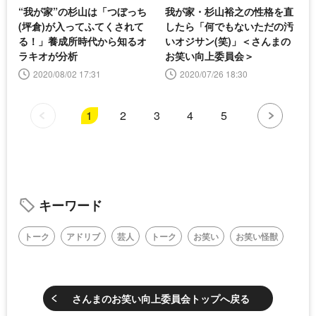
“我が家”の杉山は「つぼっち
我が家・杉山裕之の性格を直
(坪倉)が入ってふてくされて
したら「何でもないただの汚
る！」養成所時代から知るオ
いオジサン(笑)」＜さんまの
ラキオが分析
お笑い向上委員会＞
2020/08/02 17:31
2020/07/26 18:30
1
2
3
4
5
キーワード
トーク
アドリブ
芸人
トーク
お笑い
お笑い怪獣
さんまのお笑い向上委員会トップへ戻る