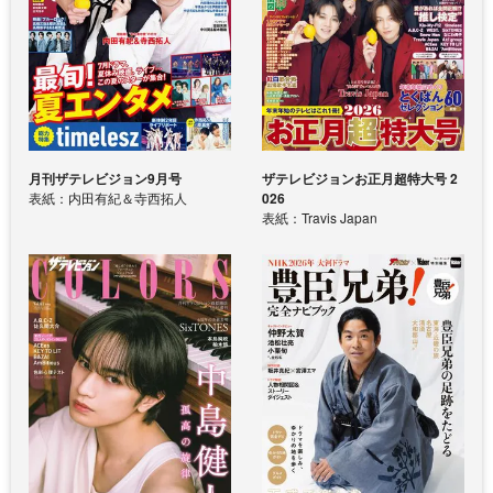
月刊ザテレビジョン9月号
ザテレビジョンお正月超特大号 2
表紙：内田有紀＆寺西拓人
026
表紙：Travis Japan