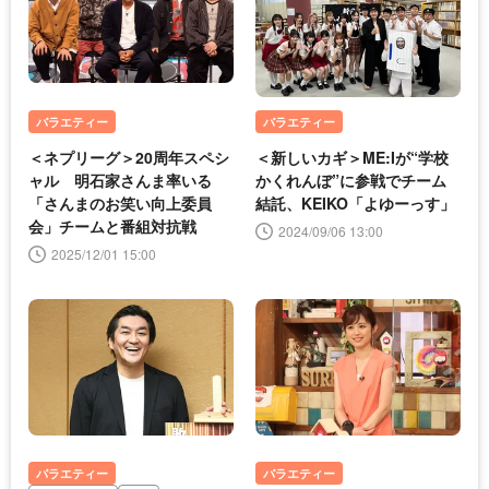
バラエティー
バラエティー
＜ネプリーグ＞20周年スペシ
＜新しいカギ＞ME:Iが“学校
ャル 明石家さんま率いる
かくれんぼ”に参戦でチーム
「さんまのお笑い向上委員
結託、KEIKO「よゆーっす」
会」チームと番組対抗戦
2024/09/06 13:00
2025/12/01 15:00
バラエティー
バラエティー