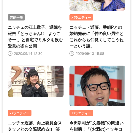
芸能一般
バラエティー
ニッチェの江上敬子、退院を
ニッチェ・近藤、番組Pとの
報告「とっちゃん!! ようこ
婚約発表に「仲の良い男性と
そー 」と自宅でミルクを飲む
これからも仲良くしてこうね
愛息の姿を公開
ーという話」
2020/09/14 12:30
2020/09/13 15:08
バラエティー
バラエティー
ニッチェ近藤、向上委員会ス
今田耕司が“文春砲”の間違い
タッフとの交際認める!! “笑
を指摘！「(お酒の)イッキコ