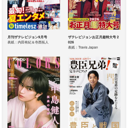
月刊ザテレビジョン9月号
ザテレビジョンお正月超特大号 2
表紙：内田有紀＆寺西拓人
026
表紙：Travis Japan