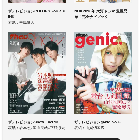
ザテレビジョンCOLORS Vol.61 P
NHK2026年 大河ドラマ 豊臣兄
INK
弟！完全ナビブック
表紙：中島健人
ザテレビジョンShow Vol.10
ザテレビジョンgenic. Vol.8
表紙：岩本照×深澤辰哉×宮舘涼太
表紙：山姥切国広