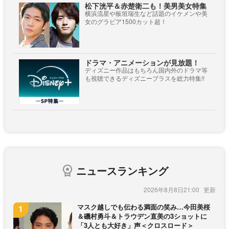
松下洸平＆赤楚衛二も！美男美女特集
横浜流星や板垣瑞生など話題のイケメンや美
女のグラビア1500カット超！
ドラマ・アニメーションが見放題！
ディズニー作品はもちろん国内外のドラマ等
も視聴できるディズニープラスを総力特集!!
ニュースランキング
2026年8月8日21:00
マスク越しでも伝わる満面の笑み…今田美桜
＆磯村勇斗＆トラウデン直美の3ショットに
「3人とも大好き」声＜クロスロード＞