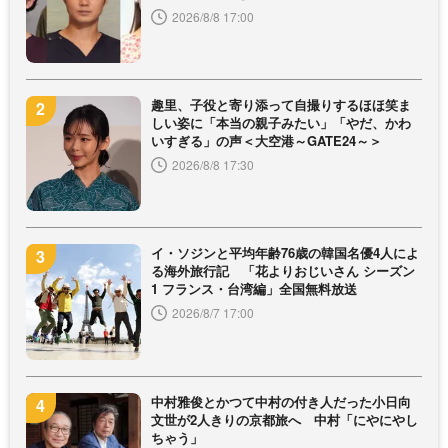
2026/8/8 17:00
趣里、子役と寄り添って自撮りするほほ笑ま
しい姿に「本当の親子みたい」「やだ、かわ
いすぎる」の声＜大空港～GATE24～＞
2026/8/8 17:30
イ・ソジンと平均年齢76歳の韓国名優4人によ
る海外旅行記 「花よりおじいさん シーズン
1 フランス・台湾編」全国無料放送
2026/8/7 17:00
中村雅俊とかつて中村の付き人だった小日向
文世が2人きりの京都旅へ 中村「にやにやし
ちゃう」