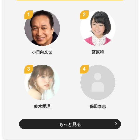
小日向文世
宮原和
鈴木愛理
保田泰志
もっと見る