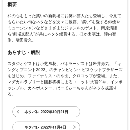
概要
和の心をもった笑いの新劇場にお笑い芸人たち登場し、今見て
もらいたい旬なネタなどを次々に披露。“笑い”を愛する俳優や
ミュージシャンなどさまざまなジャンルのゲスト、南原清隆
ら“劇場支配人”が共にネタを鑑賞する。ほか出演は、陣内智
則、増田貴久。
あらすじ・解説
スタジオゲストは小芝風花、パネラーゲストは岩井勇気。「キ
ングオブコント2022」のチャンピオン・ビスケットブラザーズ
をはじめ、ファイナリストのや団、クロコップが登場。また、
マヂカルラブリーと囲碁将棋によるユニット“大宮2”や、インポ
ッシブル、カベポスター、ぱーてぃーちゃんがネタを披露す
る。
ネタパレ 2022年10月21日
ネタパレ 2022年11月4日