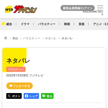
KADOKAWA Grou
KADOKAWA Grou
p
p
総合
ドラマ
バラエティー
映画
音楽
アニメ・2.
番組
バラエティー
ネタパレ
ネタパレ
ネタパレ
バラエティー
2022年10月28日 フジテレビ
ポスト
シェア
送る