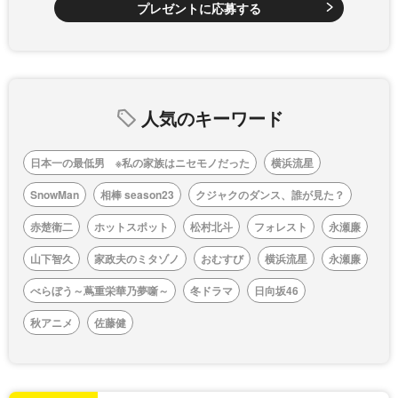
プレゼントに応募する
人気のキーワード
日本一の最低男 ※私の家族はニセモノだった
横浜流星
SnowMan
相棒 season23
クジャクのダンス、誰が見た？
赤楚衛二
ホットスポット
松村北斗
フォレスト
永瀬廉
山下智久
家政夫のミタゾノ
おむすび
横浜流星
永瀬廉
べらぼう～蔦重栄華乃夢噺～
冬ドラマ
日向坂46
秋アニメ
佐藤健