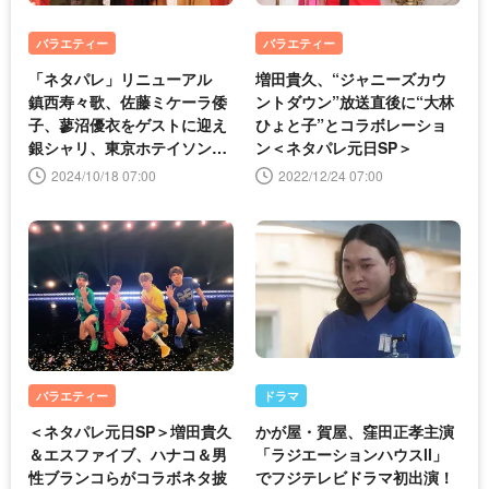
バラエティー
バラエティー
「ネタパレ」リニューアル
増田貴久、“ジャニーズカウ
鎮西寿々歌、佐藤ミケーラ倭
ントダウン”放送直後に“大林
子、蓼沼優衣をゲストに迎え
ひょと子”とコラボレーショ
銀シャリ、東京ホテイソンら
ン＜ネタパレ元日SP＞
がネタを披露
2024/10/18 07:00
2022/12/24 07:00
バラエティー
ドラマ
＜ネタパレ元日SP＞増田貴久
かが屋・賀屋、窪田正孝主演
＆エスファイブ、ハナコ＆男
「ラジエーションハウスll」
性ブランコらがコラボネタ披
でフジテレビドラマ初出演！