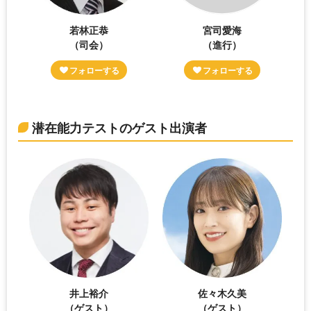
若林正恭
宮司愛海
（司会）
（進行）
潜在能力テストのゲスト出演者
井上裕介
佐々木久美
（ゲスト）
（ゲスト）