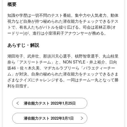
概要
知識や学歴は一切不問のテスト番組。集中力や人気者力、動体
視力など自身が持つ秘められた潜在能力をチェックできるテス
トで、有名人たちがバトルを繰り広げる。司会は若林正恭(オ
ードリー)が、進行は小室瑛莉子アナウンサーが務める。
あらすじ・解説
潮田玲子、武井壮、那須川天心選手、槙野智章選手、丸山桂里
奈ら「アスリートチーム」と、NON STYLE・井上裕介、日向
坂46・佐々木久美、マヂカルラブリーら「バラエティーチー
ム」が対決。自身の秘められた潜在能力をチェックできるさま
ざまなクイズにチャレンジする。一同はチーム一丸となって勝
利を目指す。
潜在能力テスト 2022年1月25日
潜在能力テスト 2022年3月1日