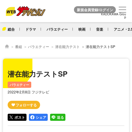
KADOKAWA Grou
KADOKAWA Grou
p
p
総合
ドラマ
バラエティー
映画
音楽
アニメ・2.
番組
バラエティー
潜在能力テスト
潜在能力テストSP
潜在能力テストSP
バラエティー
2022年2月8日 フジテレビ
ポスト
シェア
送る