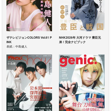
ザテレビジョンCOLORS Vol.61 P
NHK2026年 大河ドラマ 豊臣兄
INK
弟！完全ナビブック
表紙：中島健人