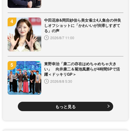
中田花奈&岡田紗佳ら美女雀士4人集合の仲良
しオフショットに「かわいいが渋滞しすぎて
る」の声
2026/8/7 11:00
東野幸治「康二の存在はめちゃめちゃ大き
い」 向井康二＆菊池風磨らが4時間SPで活
躍＜ドッキリGP＞
2026/8/8 5:30
もっと見る