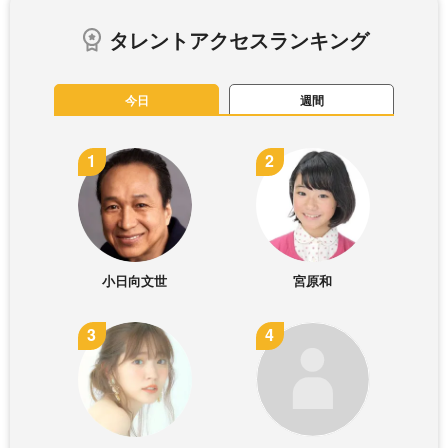
タレントアクセスランキング
今日
週間
小日向文世
宮原和