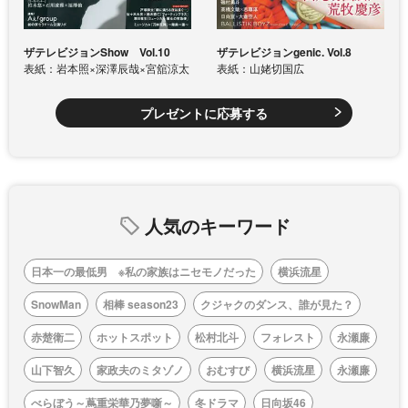
ザテレビジョンShow Vol.10
ザテレビジョンgenic. Vol.8
表紙：岩本照×深澤辰哉×宮舘涼太
表紙：山姥切国広
プレゼントに応募する
人気のキーワード
日本一の最低男 ※私の家族はニセモノだった
横浜流星
SnowMan
相棒 season23
クジャクのダンス、誰が見た？
赤楚衛二
ホットスポット
松村北斗
フォレスト
永瀬廉
山下智久
家政夫のミタゾノ
おむすび
横浜流星
永瀬廉
べらぼう～蔦重栄華乃夢噺～
冬ドラマ
日向坂46