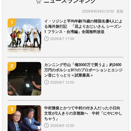
ニュースランキング
2026年8月8日12:00
イ・ソジンと平均年齢76歳の韓国名優4人によ
る海外旅行記 「花よりおじいさん シーズン
1 フランス・台湾編」全国無料放送
2026/8/7 17:00
カンニング竹山「俺3000万で買うよ」約2400
万円のポルシェ911のプロポーションとエンジ
ン音にうっとり＜試乗最高＞
2026/8/7 12:00
中村雅俊とかつて中村の付き人だった小日向
文世が2人きりの京都旅へ 中村「にやにやし
ちゃう」
2026/8/5 12:00