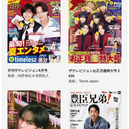
月刊ザテレビジョン9月号
ザテレビジョンお正月超特大号 2
表紙：内田有紀＆寺西拓人
026
表紙：Travis Japan