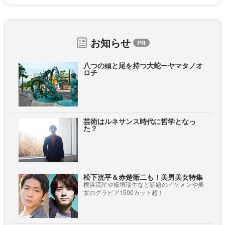
お知らせ
八つの頭と尾を持つ大蛇ーヤマタノオ
ロチ
芸術はルネサンス時代に哲学となっ
た？
松下洸平＆赤楚衛二も！美男美女特集
横浜流星や板垣瑞生など話題のイケメンや美
女のグラビア1500カット超！