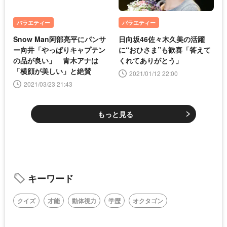
バラエティー
バラエティー
Snow Man阿部亮平にパンサ
日向坂46佐々木久美の活躍
ー向井「やっぱりキャプテン
に“おひさま”も歓喜「答えて
の品が良い」 青木アナは
くれてありがとう」
「横顔が美しい」と絶賛
2021/01/12 22:00
2021/03/23 21:43
もっと見る
キーワード
クイズ
才能
動体視力
学歴
オクタゴン