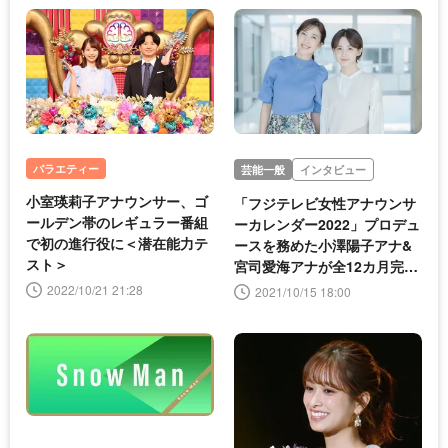
バラエティー
芸能一般
インタビュー
小室瑛莉子アナウンサー、ゴ
「フジテレビ女性アナウンサ
ールデン帯のレギュラー番組
ーカレンダー2022」プロデュ
で初の進行役に＜潜在能力テ
ースを務めた小澤陽子アナ&
スト＞
宮司愛海アナが全12カ月完全
解説！ 2人の「Unveiled」
2022/10/21 21:28
2021/10/15 18:00
な出来事も告白!!＜インタビ
ュー＞