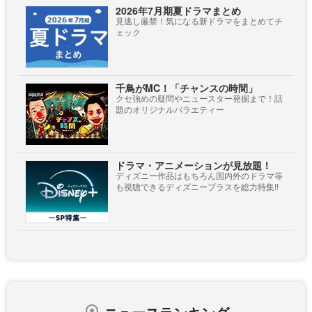
2026年7月期夏ドラマまとめ
見逃し厳禁！気になる新ドラマをまとめてチ
ェック
千鳥がMC！「チャンスの時間」
クセ強めの疑問やニュースター発掘まで！話
題のオリジナルバラエティー
ドラマ・アニメーションが見放題！
ディズニー作品はもちろん国内外のドラマ等
も視聴できるディズニープラスを総力特集!!