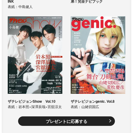
INK
弟！完全ナビブック
表紙：中島健人
ザテレビジョンShow Vol.10
ザテレビジョンgenic. Vol.8
表紙：岩本照×深澤辰哉×宮舘涼太
表紙：山姥切国広
プレゼントに応募する