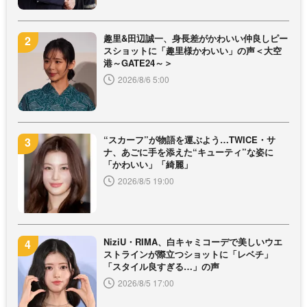
趣里&田辺誠一、身長差がかわいい仲良しピー
スショットに「趣里様かわいい」の声＜大空
港～GATE24～＞
2026/8/6 5:00
“スカーフ”が物語を運ぶよう…TWICE・サ
ナ、あごに手を添えた“キューティ”な姿に
「かわいい」「綺麗」
2026/8/5 19:00
NiziU・RIMA、白キャミコーデで美しいウエ
ストラインが際立つショットに「レベチ」
「スタイル良すぎる…」の声
2026/8/5 17:00