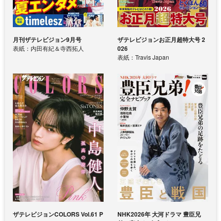
月刊ザテレビジョン9月号
ザテレビジョンお正月超特大号 2
表紙：内田有紀＆寺西拓人
026
表紙：Travis Japan
ザテレビジョンCOLORS Vol.61 P
NHK2026年 大河ドラマ 豊臣兄