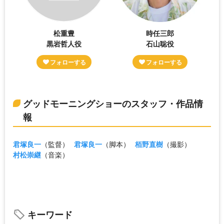
松重豊
時任三郎
黒岩哲人役
石山聡役
グッドモーニングショーのスタッフ・作品情
報
君塚良一
（監督）
君塚良一
（脚本）
栢野直樹
（撮影）
村松崇継
（音楽）
キーワード