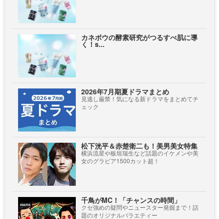
カネボウの酵素研究がつるすべ肌に導
く！s...
2026年7月期夏ドラマまとめ
見逃し厳禁！気になる新ドラマをまとめてチ
ェック
松下洸平＆赤楚衛二も！美男美女特集
横浜流星や板垣瑞生など話題のイケメンや美
女のグラビア1500カット超！
千鳥がMC！「チャンスの時間」
クセ強めの疑問やニュースター発掘まで！話
題のオリジナルバラエティー