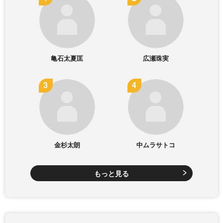
亀石太夏匡
広瀬珠実
金杉太朗
中ムラサトコ
もっと見る