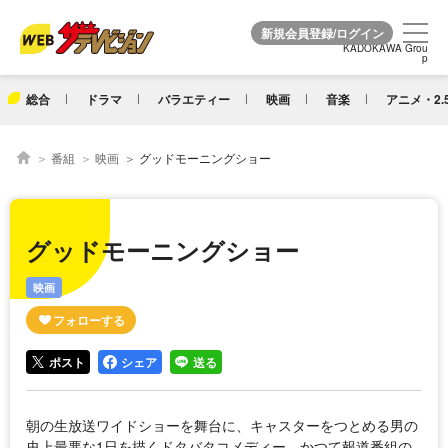
KADOKAWA Grou
KADOKAWA Grou
p
p
総合
ドラマ
バラエティー
映画
音楽
アニメ・2.
番組
映画
グッドモーニングショー
グッドモーニングショー
映画
ポスト
シェア
送る
朝の生放送ワイドショーを舞台に、キャスターをつとめる男の
史上最悪な1日を描くドタバタコメディー。かつて報道番組の