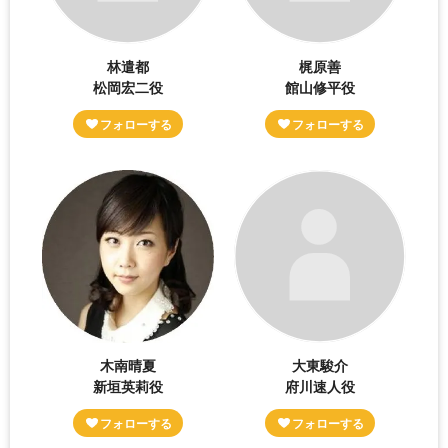
林遣都
梶原善
松岡宏二役
館山修平役
木南晴夏
大東駿介
新垣英莉役
府川速人役