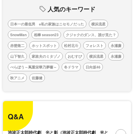
人気のキーワード
日本一の最低男 ※私の家族はニセモノだった
横浜流星
SnowMan
相棒 season23
クジャクのダンス、誰が見た？
赤楚衛二
ホットスポット
松村北斗
フォレスト
永瀬廉
山下智久
家政夫のミタゾノ
おむすび
横浜流星
永瀬廉
べらぼう～蔦重栄華乃夢噺～
冬ドラマ
日向坂46
秋アニメ
佐藤健
Q&A
池波正太郎時代劇 光と影（池波正太郎時代劇 光と