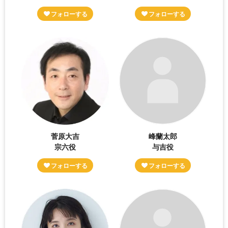
菅原大吉
峰蘭太郎
宗六役
与吉役