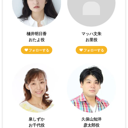
樋井明日香
マッハ文朱
おたよ役
お里役
泉しずか
久保山知洋
お千代役
彦太郎役