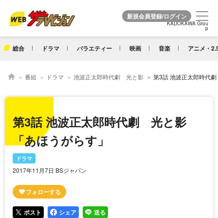
KADOKAWA Grou
KADOKAWA Grou
p
p
総合
ドラマ
バラエティー
映画
音楽
アニメ・2.
番組
ドラマ
池波正太郎時代劇 光と影
第3話 池波正太郎時代
第3話 池波正太郎時代劇 光と影
「あほうがらす」
ドラマ
2017年11月7日 BSジャパン
ポスト
シェア
送る