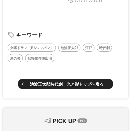
2017/11/06 12:33
キーワード
火曜ドラマ（BSジャパン）
池波正太郎
江戸
時代劇
運の矢
歌舞伎俳優出演
池波正太郎時代劇 光と影トップへ戻る
PICK UP