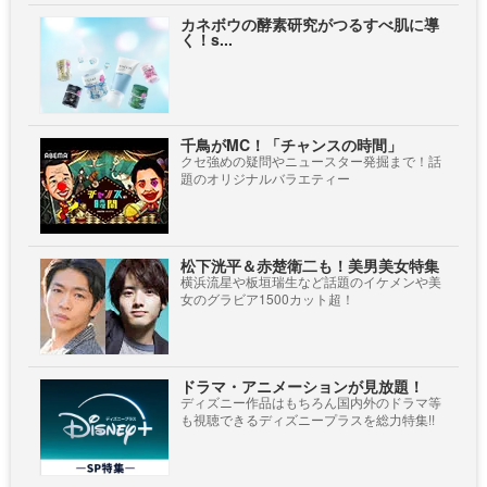
カネボウの酵素研究がつるすべ肌に導
く！s...
千鳥がMC！「チャンスの時間」
クセ強めの疑問やニュースター発掘まで！話
題のオリジナルバラエティー
松下洸平＆赤楚衛二も！美男美女特集
横浜流星や板垣瑞生など話題のイケメンや美
女のグラビア1500カット超！
ドラマ・アニメーションが見放題！
ディズニー作品はもちろん国内外のドラマ等
も視聴できるディズニープラスを総力特集!!