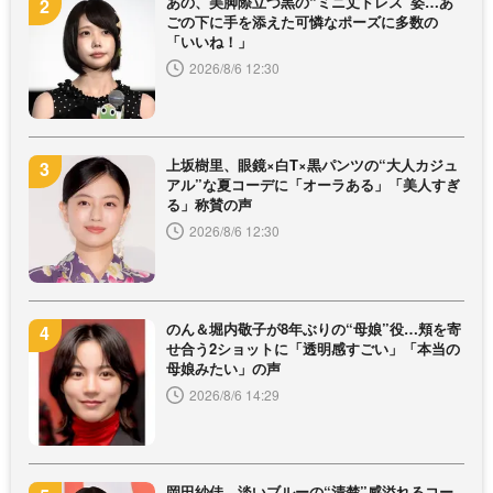
あの、美脚際立つ黒の“ミニ丈ドレス”姿…あ
ごの下に手を添えた可憐なポーズに多数の
「いいね！」
2026/8/6 12:30
上坂樹里、眼鏡×白T×黒パンツの“大人カジュ
アル”な夏コーデに「オーラある」「美人すぎ
る」称賛の声
2026/8/6 12:30
のん＆堀内敬子が8年ぶりの“母娘”役…頬を寄
せ合う2ショットに「透明感すごい」「本当の
母娘みたい」の声
2026/8/6 14:29
岡田紗佳、淡いブルーの“清楚”感溢れるコー