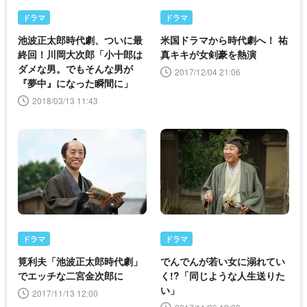
ドラマ
ドラマ
池波正太郎時代劇、ついに最
米国ドラマから時代劇へ！ 祐
終回！川岡大次郎「小十郎は
真キキが女剣豪を熱演
ダメな男。でもそんな男が
2017/12/04 21:06
『夢中』になった瞬間に」
2018/03/13 11:43
ドラマ
ドラマ
筧利夫「池波正太郎時代劇」
でんでんが若い女に溺れてい
でエッチな二宮金次郎に
く!?「同じような人生送りた
い」
2017/11/13 12:00