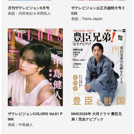
月刊ザテレビジョン9月号
ザテレビジョンお正月超特大号 2
表紙：内田有紀＆寺西拓人
026
表紙：Travis Japan
ザテレビジョンCOLORS Vol.61 P
NHK2026年 大河ドラマ 豊臣兄
INK
弟！完全ナビブック
表紙：中島健人