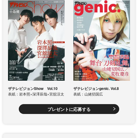
ザテレビジョンShow Vol.10
ザテレビジョンgenic. Vol.8
表紙：岩本照×深澤辰哉×宮舘涼太
表紙：山姥切国広
プレゼントに応募する