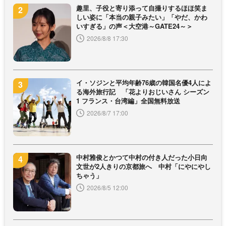
趣里、子役と寄り添って自撮りするほほ笑ま
しい姿に「本当の親子みたい」「やだ、かわ
いすぎる」の声＜大空港～GATE24～＞
2026/8/8 17:30
イ・ソジンと平均年齢76歳の韓国名優4人によ
る海外旅行記 「花よりおじいさん シーズン
1 フランス・台湾編」全国無料放送
2026/8/7 17:00
中村雅俊とかつて中村の付き人だった小日向
文世が2人きりの京都旅へ 中村「にやにやし
ちゃう」
2026/8/5 12:00