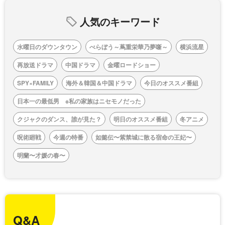
人気のキーワード
水曜日のダウンタウン
べらぼう～蔦重栄華乃夢噺～
横浜流星
再放送ドラマ
中国ドラマ
金曜ロードショー
SPY×FAMILY
海外＆韓国＆中国ドラマ
今日のオススメ番組
日本一の最低男 ※私の家族はニセモノだった
クジャクのダンス、誰が見た？
明日のオススメ番組
冬アニメ
呪術廻戦
今週の特番
如懿伝〜紫禁城に散る宿命の王妃〜
明蘭〜才媛の春〜
Q&A