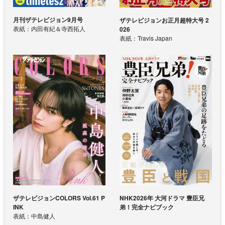
月刊ザテレビジョン9月号
ザテレビジョンお正月超特大号 2
表紙：内田有紀＆寺西拓人
026
表紙：Travis Japan
ザテレビジョンCOLORS Vol.61 P
NHK2026年 大河ドラマ 豊臣兄
INK
弟！完全ナビブック
表紙：中島健人