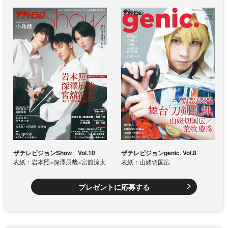
ザテレビジョンShow Vol.10
ザテレビジョンgenic. Vol.8
表紙：岩本照×深澤辰哉×宮舘涼太
表紙：山姥切国広
プレゼントに応募する