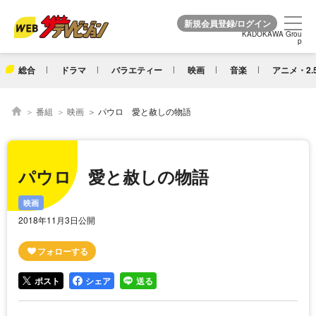
KADOKAWA Grou
KADOKAWA Grou
p
p
総合
ドラマ
バラエティー
映画
音楽
アニメ・2.
番組
映画
パウロ 愛と赦しの物語
パウロ 愛と赦しの物語
映画
2018年11月3日公開
ポスト
シェア
送る