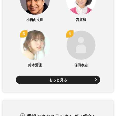
小日向文世
宮原和
鈴木愛理
保田泰志
もっと見る