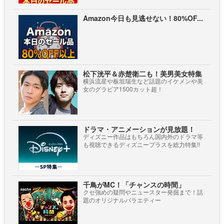
Amazon今日も見逃せない！80%OF...
松下洸平＆赤楚衛二も！美男美女特集
横浜流星や板垣瑞生など話題のイケメンや美
女のグラビア1500カット超！
ドラマ・アニメーションが見放題！
ディズニー作品はもちろん国内外のドラマ等
も視聴できるディズニープラスを総力特集!!
千鳥がMC！「チャンスの時間」
クセ強めの疑問やニュースター発掘まで！話
題のオリジナルバラエティー