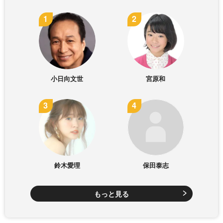
小日向文世
宮原和
鈴木愛理
保田泰志
もっと見る