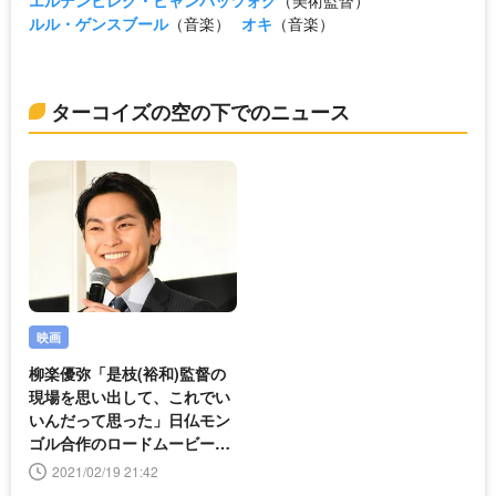
ルル・ゲンスブール
（音楽）
オキ
（音楽）
ターコイズの空の下でのニュース
映画
柳楽優弥「是枝(裕和)監督の
現場を思い出して、これでい
いんだって思った」日仏モン
ゴル合作のロードムービーに
手応え
2021/02/19 21:42