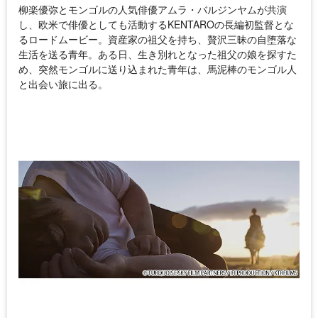
柳楽優弥とモンゴルの人気俳優アムラ・バルジンヤムが共演
し、欧米で俳優としても活動するKENTAROの長編初監督とな
るロードムービー。資産家の祖父を持ち、贅沢三昧の自堕落な
生活を送る青年。ある日、生き別れとなった祖父の娘を探すた
め、突然モンゴルに送り込まれた青年は、馬泥棒のモンゴル人
と出会い旅に出る。