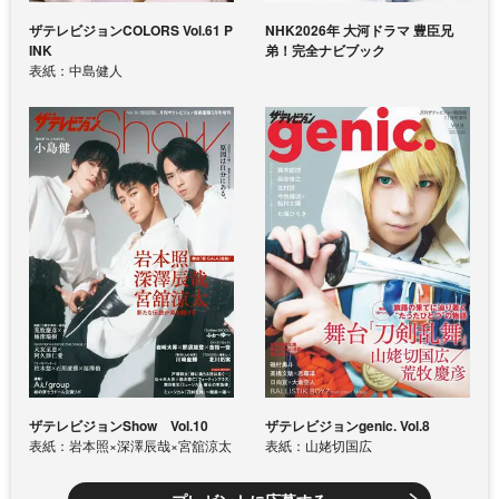
ザテレビジョンCOLORS Vol.61 P
NHK2026年 大河ドラマ 豊臣兄
INK
弟！完全ナビブック
表紙：中島健人
ザテレビジョンShow Vol.10
ザテレビジョンgenic. Vol.8
表紙：岩本照×深澤辰哉×宮舘涼太
表紙：山姥切国広