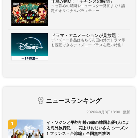
千鳥がMC！「チャンスの時間」
クセ強めの疑問やニュースター発掘まで！話
題のオリジナルバラエティー
ドラマ・アニメーションが見放題！
ディズニー作品はもちろん国内外のドラマ等
も視聴できるディズニープラスを総力特集!!
ニュースランキング
2026年8月8日18:00
イ・ソジンと平均年齢76歳の韓国名優4人によ
る海外旅行記 「花よりおじいさん シーズン
1 フランス・台湾編」全国無料放送