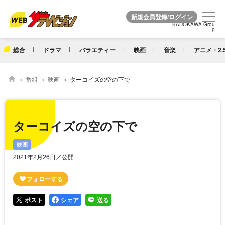
KADOKAWA Grou
KADOKAWA Grou
p
p
総合
ドラマ
バラエティー
映画
音楽
アニメ・2.
番組
映画
ターコイズの空の下で
ターコイズの空の下で
映画
2021年2月26日／公開
ポスト
シェア
送る