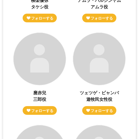
タケシ役
アムラ役
麿赤兒
ツェツゲ・ビャンバ
三郎役
遊牧民女性役