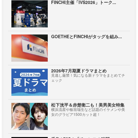
FINCHI主催「IVS2026」トーク...
GOETHEとFINCHIがタッグを組み...
2026年7月期夏ドラマまとめ
見逃し厳禁！気になる新ドラマをまとめてチ
ェック
松下洸平＆赤楚衛二も！美男美女特集
横浜流星や板垣瑞生など話題のイケメンや美
女のグラビア1500カット超！