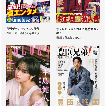
月刊ザテレビジョン9月号
ザテレビジョンお正月超特大号 2
表紙：内田有紀＆寺西拓人
026
表紙：Travis Japan