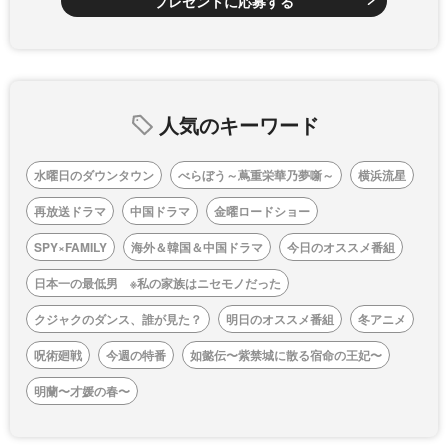
プレゼントに応募する
人気のキーワード
水曜日のダウンタウン
べらぼう～蔦重栄華乃夢噺～
横浜流星
再放送ドラマ
中国ドラマ
金曜ロードショー
SPY×FAMILY
海外＆韓国＆中国ドラマ
今日のオススメ番組
日本一の最低男 ※私の家族はニセモノだった
クジャクのダンス、誰が見た？
明日のオススメ番組
冬アニメ
呪術廻戦
今週の特番
如懿伝〜紫禁城に散る宿命の王妃〜
明蘭〜才媛の春〜