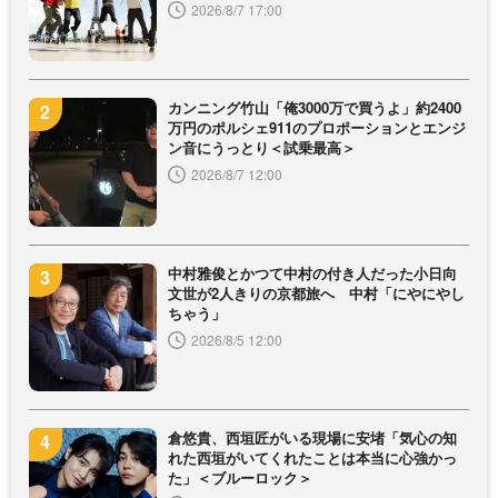
2026/8/7 17:00
カンニング竹山「俺3000万で買うよ」約2400
万円のポルシェ911のプロポーションとエンジ
ン音にうっとり＜試乗最高＞
2026/8/7 12:00
中村雅俊とかつて中村の付き人だった小日向
文世が2人きりの京都旅へ 中村「にやにやし
ちゃう」
2026/8/5 12:00
倉悠貴、西垣匠がいる現場に安堵「気心の知
れた西垣がいてくれたことは本当に心強かっ
た」＜ブルーロック＞