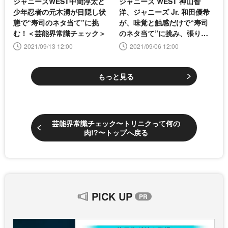
ジャニーズWEST中間淳太と
ジャニーズ WEST 神山智
少年忍者の元木湧が目隠し状
洋、ジャニーズ Jr. 和田優希
態で“寿司のネタ当て”に挑
が、味覚と触感だけで“寿司
む！＜芸能界常識チェック＞
のネタ当て”に挑み、張り合
う！＜芸能界常識チェック＞
2021/09/13 12:00
2021/09/06 12:00
もっと見る
芸能界常識チェック〜トリニクって何の
肉!?〜トップへ戻る
PICK UP