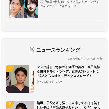
横浜流星や板垣瑞生など話題のイケメンや美
女のグラビア1500カット超！
ニュースランキング
2026年8月8日21:00
マスク越しでも伝わる満面の笑み…今田美桜
＆磯村勇斗＆トラウデン直美の3ショットに
「3人とも大好き」声＜クロスロード＞
2026/8/8 17:00
趣里、子役と寄り添って自撮りするほほ笑ま
しい姿に「本当の親子みたい」「やだ、かわ