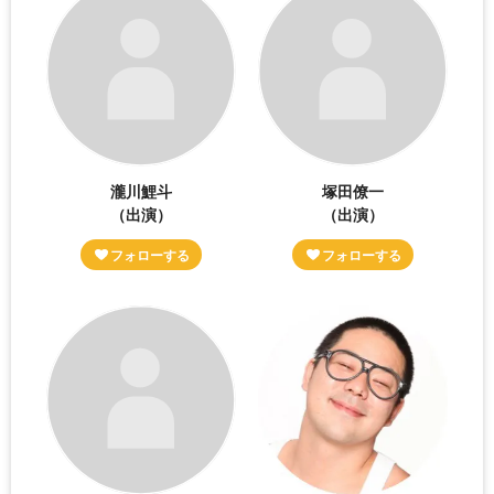
瀧川鯉斗
塚田僚一
（出演）
（出演）