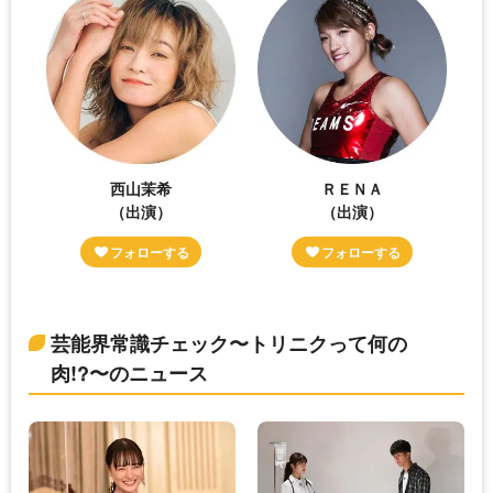
西山茉希
ＲＥＮＡ
（出演）
（出演）
芸能界常識チェック〜トリニクって何の
肉!?〜のニュース