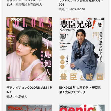
表紙：内田有紀＆寺西拓人
026
表紙：Travis Japan
ザテレビジョンCOLORS Vol.61 P
NHK2026年 大河ドラマ 豊臣兄
INK
弟！完全ナビブック
表紙：中島健人