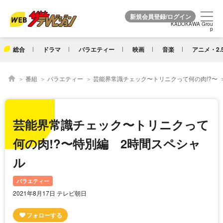
KADOKAWA Grou
KADOKAWA Grou
p
p
総合
ドラマ
バラエティー
映画
音楽
アニメ・2.
番組
バラエティー
芸能界常識チェック〜トリニクって何の肉!?〜
芸能界常識チェック〜トリニクって
何の肉!?〜特別編 2時間スペシャ
ル
バラエティー
2021年8月17日 テレビ朝日