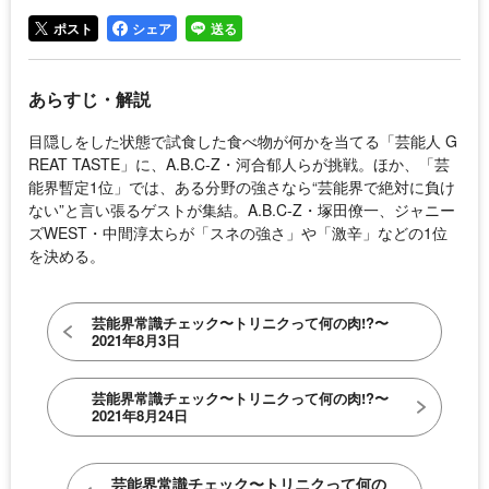
ポスト
シェア
送る
あらすじ・解説
目隠しをした状態で試食した食べ物が何かを当てる「芸能人 G
REAT TASTE」に、A.B.C-Z・河合郁人らが挑戦。ほか、「芸
能界暫定1位」では、ある分野の強さなら“芸能界で絶対に負け
ない”と言い張るゲストが集結。A.B.C-Z・塚田僚一、ジャニー
ズWEST・中間淳太らが「スネの強さ」や「激辛」などの1位
を決める。
芸能界常識チェック〜トリニクって何の肉!?〜
2021年8月3日
芸能界常識チェック〜トリニクって何の肉!?〜
2021年8月24日
芸能界常識チェック〜トリニクって何の