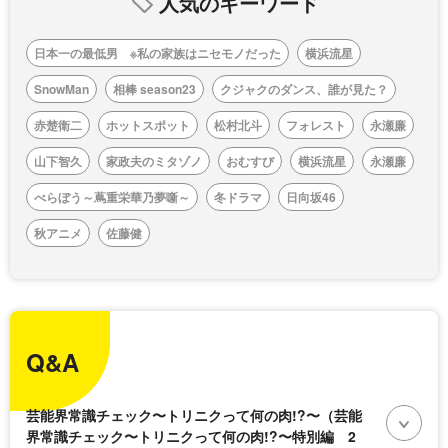
人気のキーワード
日本一の最低男 ※私の家族はニセモノだった
横浜流星
SnowMan
相棒 season23
クジャクのダンス、誰が見た？
赤楚衛二
ホットスポット
松村北斗
フォレスト
永瀬廉
山下智久
家政夫のミタゾノ
おむすび
横浜流星
永瀬廉
べらぼう～蔦重栄華乃夢噺～
冬ドラマ
日向坂46
秋アニメ
佐藤健
Q&A
芸能界常識チェック〜トリニクって何の肉!?〜（芸能
界常識チェック〜トリニクって何の肉!?〜特別編 2