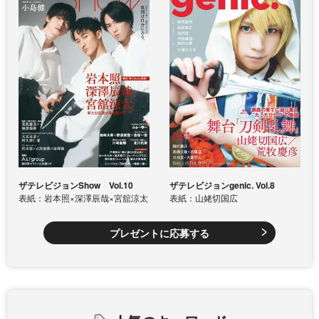
ザテレビジョンShow Vol.10
ザテレビジョンgenic. Vol.8
表紙：岩本照×深澤辰哉×宮舘涼太
表紙：山姥切国広
プレゼントに応募する