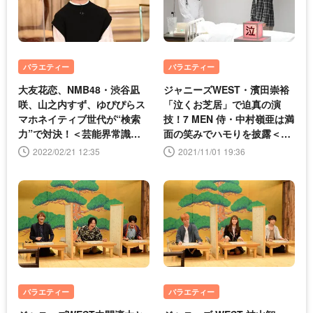
バラエティー
バラエティー
大友花恋、NMB48・渋谷凪
ジャニーズWEST・濱田崇裕
咲、山之内すず、ゆぴぴらス
「泣くお芝居」で迫真の演
マホネイティブ世代が“検索
技！7 MEN 侍・中村嶺亜は満
力”で対決！＜芸能界常識チ
面の笑みでハモりを披露＜芸
ェック＞
能界常識チェック＞
2022/02/21 12:35
2021/11/01 19:36
バラエティー
バラエティー