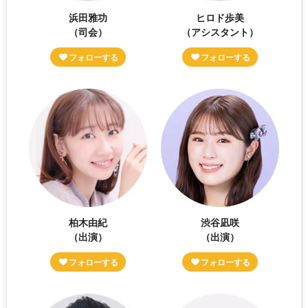
浜田雅功
ヒロド歩美
（司会）
（アシスタント）
柏木由紀
渋谷凪咲
（出演）
（出演）