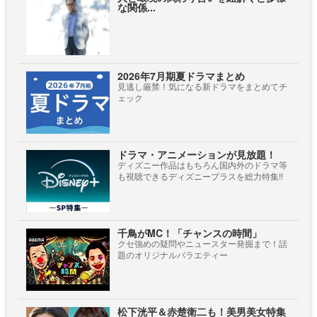
な関係...
2026年7月期夏ドラマまとめ
見逃し厳禁！気になる新ドラマをまとめてチ
ェック
ドラマ・アニメーションが見放題！
ディズニー作品はもちろん国内外のドラマ等
も視聴できるディズニープラスを総力特集!!
千鳥がMC！「チャンスの時間」
クセ強めの疑問やニュースター発掘まで！話
題のオリジナルバラエティー
松下洸平＆赤楚衛二も！美男美女特集