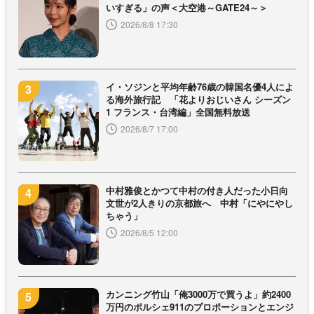
いすぎる」の声＜大空港～GATE24～＞
2026/8/8 17:30
イ・ソジンと平均年齢76歳の韓国名優4人によ
る海外旅行記 「花よりおじいさん シーズン
1 フランス・台湾編」全国無料放送
2026/8/7 17:00
中村雅俊とかつて中村の付き人だった小日向
文世が2人きりの京都旅へ 中村「にやにやし
ちゃう」
2026/8/5 12:00
カンニング竹山「俺3000万で買うよ」約2400
万円のポルシェ911のプロポーションとエンジ