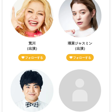
荒川
瑛茉ジャスミン
（出演）
（出演）