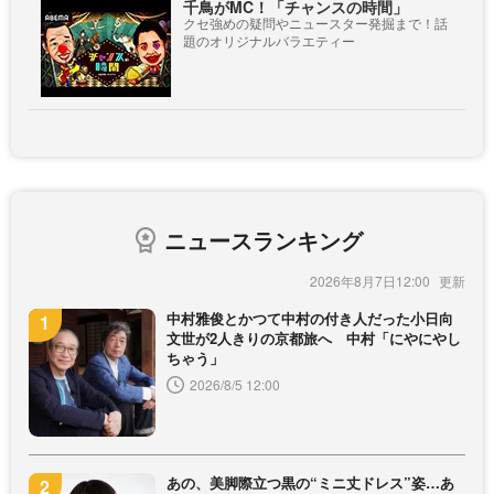
千鳥がMC！「チャンスの時間」
クセ強めの疑問やニュースター発掘まで！話
題のオリジナルバラエティー
ニュースランキング
2026年8月7日12:00
中村雅俊とかつて中村の付き人だった小日向
文世が2人きりの京都旅へ 中村「にやにやし
ちゃう」
2026/8/5 12:00
あの、美脚際立つ黒の“ミニ丈ドレス”姿…あ