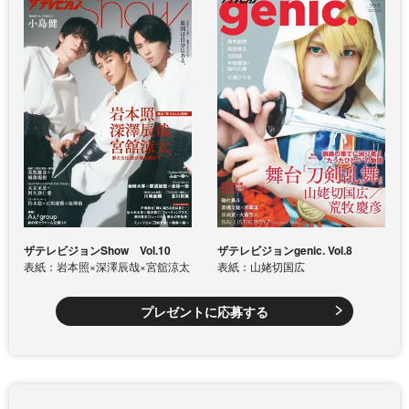
ザテレビジョンShow Vol.10
ザテレビジョンgenic. Vol.8
表紙：岩本照×深澤辰哉×宮舘涼太
表紙：山姥切国広
プレゼントに応募する