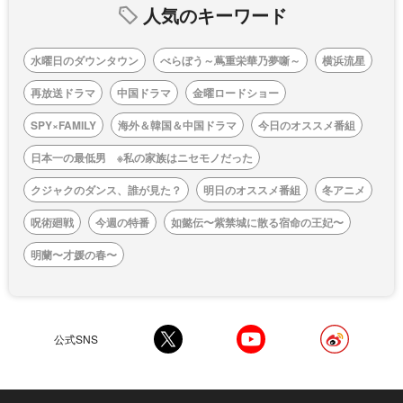
人気のキーワード
水曜日のダウンタウン
べらぼう～蔦重栄華乃夢噺～
横浜流星
再放送ドラマ
中国ドラマ
金曜ロードショー
SPY×FAMILY
海外＆韓国＆中国ドラマ
今日のオススメ番組
日本一の最低男 ※私の家族はニセモノだった
クジャクのダンス、誰が見た？
明日のオススメ番組
冬アニメ
呪術廻戦
今週の特番
如懿伝〜紫禁城に散る宿命の王妃〜
明蘭〜才媛の春〜
公式SNS