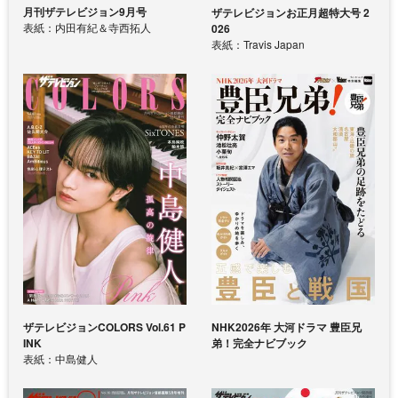
月刊ザテレビジョン9月号
ザテレビジョンお正月超特大号 2
表紙：内田有紀＆寺西拓人
026
表紙：Travis Japan
ザテレビジョンCOLORS Vol.61 P
NHK2026年 大河ドラマ 豊臣兄
INK
弟！完全ナビブック
表紙：中島健人