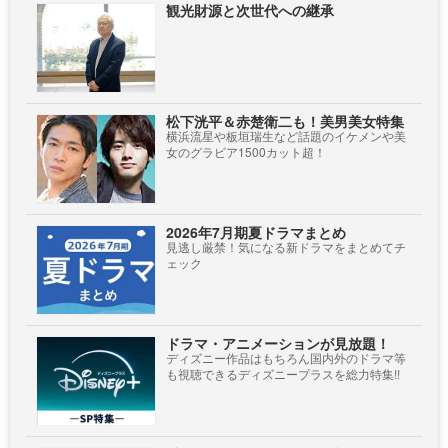
観光財源と次世代への継承
松下洸平＆赤楚衛二も！美男美女特集
横浜流星や板垣瑞生など話題のイケメンや美
女のグラビア1500カット超！
2026年7月期夏ドラマまとめ
見逃し厳禁！気になる新ドラマをまとめてチ
ェック
ドラマ・アニメーションが見放題！
ディズニー作品はもちろん国内外のドラマ等
も視聴できるディズニープラスを総力特集!!