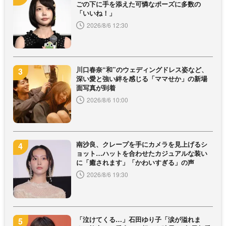
ごの下に手を添えた可憐なポーズに多数の
「いいね！」
2026/8/6 12:30
川口春奈“和”のウェディングドレス姿など、
深い愛と強い絆を感じる「ママせか」の新場
面写真が到着
2026/8/6 10:00
南沙良、クレープを手にカメラを見上げるシ
ョット…ハットを合わせたカジュアルな装い
に「癒されます」「かわいすぎる」の声
2026/8/6 19:30
「泣けてくる…」石田ゆり子「涙が溢れま