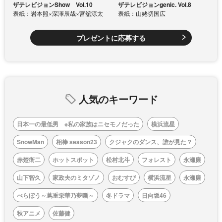
ザテレビジョンShow Vol.10
ザテレビジョンgenic. Vol.8
表紙：岩本照×深澤辰哉×宮舘涼太
表紙：山姥切国広
プレゼントに応募する
人気のキーワード
日本一の最低男 ※私の家族はニセモノだった
横浜流星
SnowMan
相棒 season23
クジャクのダンス、誰が見た？
赤楚衛二
ホットスポット
松村北斗
フォレスト
永瀬廉
山下智久
家政夫のミタゾノ
おむすび
横浜流星
永瀬廉
べらぼう～蔦重栄華乃夢噺～
冬ドラマ
日向坂46
秋アニメ
佐藤健