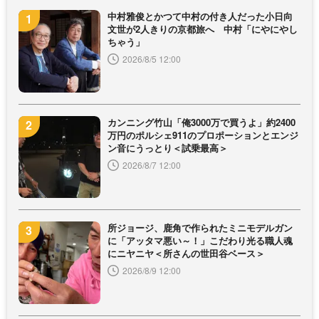
中村雅俊とかつて中村の付き人だった小日向
文世が2人きりの京都旅へ 中村「にやにやし
ちゃう」
2026/8/5 12:00
カンニング竹山「俺3000万で買うよ」約2400
万円のポルシェ911のプロポーションとエンジ
ン音にうっとり＜試乗最高＞
2026/8/7 12:00
所ジョージ、鹿角で作られたミニモデルガン
に「アッタマ悪い～！」こだわり光る職人魂
にニヤニヤ＜所さんの世田谷ベース＞
2026/8/9 12:00