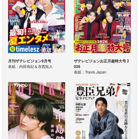
月刊ザテレビジョン9月号
ザテレビジョンお正月超特大号 2
表紙：内田有紀＆寺西拓人
026
表紙：Travis Japan