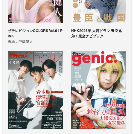
ザテレビジョンCOLORS Vol.61 P
NHK2026年 大河ドラマ 豊臣兄
INK
弟！完全ナビブック
表紙：中島健人