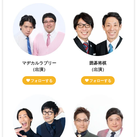
マヂカルラブリー
囲碁将棋
（出演）
（出演）