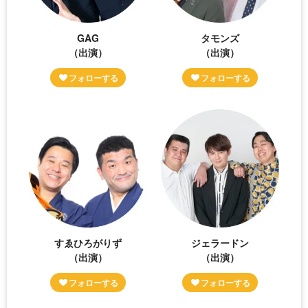
GAG
タモンズ
（出演）
（出演）
すゑひろがりず
ジェラードン
（出演）
（出演）