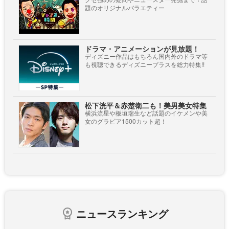
題のオリジナルバラエティー
ドラマ・アニメーションが見放題！
ディズニー作品はもちろん国内外のドラマ等
も視聴できるディズニープラスを総力特集!!
松下洸平＆赤楚衛二も！美男美女特集
横浜流星や板垣瑞生など話題のイケメンや美
女のグラビア1500カット超！
ニュースランキング