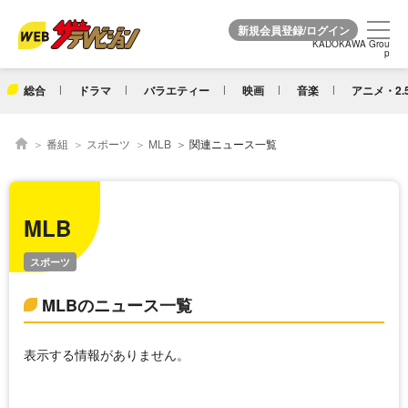
KADOKAWA Grou
KADOKAWA Grou
p
p
総合
ドラマ
バラエティー
映画
音楽
アニメ・2.
番組
スポーツ
MLB
関連ニュース一覧
MLB
スポーツ
MLBのニュース一覧
表示する情報がありません。