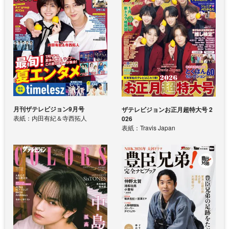
月刊ザテレビジョン9月号
ザテレビジョンお正月超特大号 2
表紙：内田有紀＆寺西拓人
026
表紙：Travis Japan