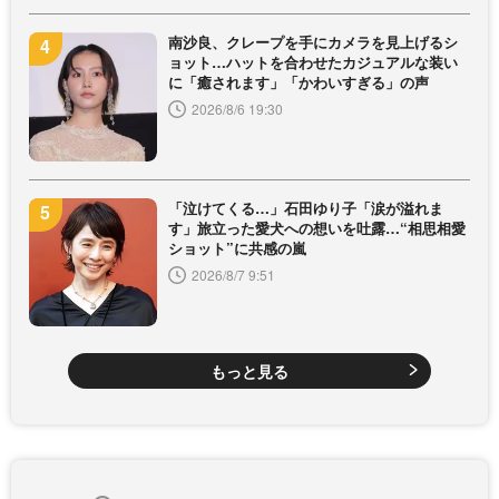
南沙良、クレープを手にカメラを見上げるシ
ョット…ハットを合わせたカジュアルな装い
に「癒されます」「かわいすぎる」の声
2026/8/6 19:30
「泣けてくる…」石田ゆり子「涙が溢れま
す」旅立った愛犬への想いを吐露…“相思相愛
ショット”に共感の嵐
2026/8/7 9:51
もっと見る