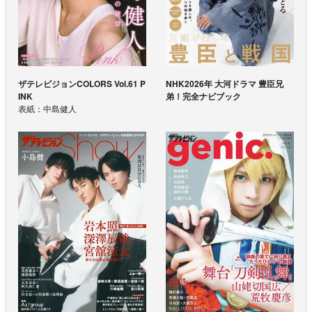
ザテレビジョンCOLORS Vol.61 P
NHK2026年 大河ドラマ 豊臣兄
INK
弟！完全ナビブック
表紙：中島健人