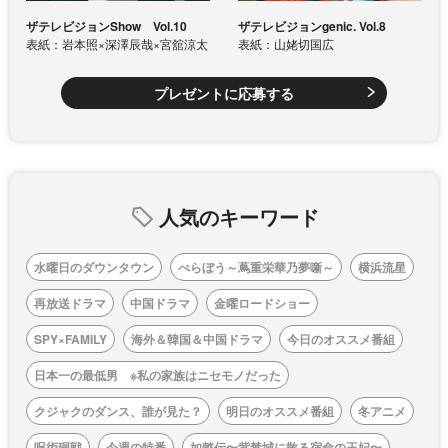
ザテレビジョンShow Vol.10
ザテレビジョンgenic. Vol.8
表紙：岩本照×深澤辰哉×宮舘涼太
表紙：山姥切国広
プレゼントに応募する
人気のキーワード
水曜日のダウンタウン
べらぼう～蔦重栄華乃夢噺～
横浜流星
再放送ドラマ
中国ドラマ
金曜ロードショー
SPY×FAMILY
海外＆韓国＆中国ドラマ
今日のオススメ番組
日本一の最低男 ※私の家族はニセモノだった
クジャクのダンス、誰が見た？
明日のオススメ番組
冬アニメ
呪術廻戦
今週の特番
如懿伝〜紫禁城に散る宿命の王妃〜