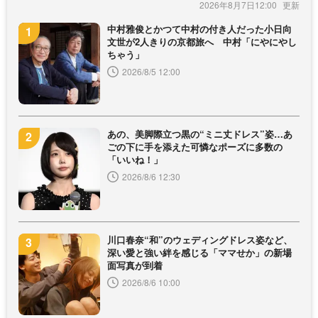
2026年8月7日12:00
中村雅俊とかつて中村の付き人だった小日向
文世が2人きりの京都旅へ 中村「にやにやし
ちゃう」
2026/8/5 12:00
あの、美脚際立つ黒の“ミニ丈ドレス”姿…あ
ごの下に手を添えた可憐なポーズに多数の
「いいね！」
2026/8/6 12:30
川口春奈“和”のウェディングドレス姿など、
深い愛と強い絆を感じる「ママせか」の新場
面写真が到着
2026/8/6 10:00