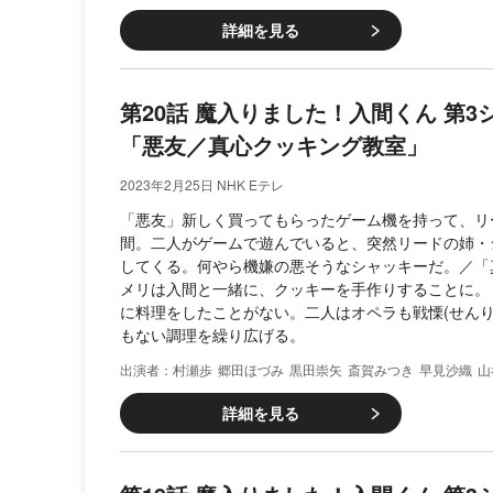
詳細を見る
第20話 魔入りました！入間くん 第
「悪友／真心クッキング教室」
2023年2月25日 NHK Eテレ
「悪友」新しく買ってもらったゲーム機を持って、リ
間。二人がゲームで遊んでいると、突然リードの姉・
してくる。何やら機嫌の悪そうなシャッキーだ。／「
メリは入間と一緒に、クッキーを手作りすることに。
に料理をしたことがない。二人はオペラも戦慄(せんり
もない調理を繰り広げる。
村瀬歩
郷田ほづみ
黒田崇矢
斎賀みつき
早見沙織
山
詳細を見る