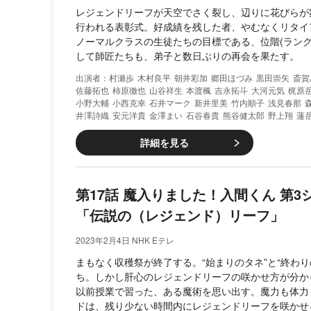
レジェンドリーフが天空でさく裂し、辺りに花びらが
行われる表彰式。好成績を残した者、やむなくリタイ
ノーマルクラスの生徒たちの目標である、位階(ランク
して師匠たちも、弟子と数日ぶりの再会を果たす。
村瀬歩
木村良平
朝井彩加
郷田ほづみ
黒田崇矢
斎賀
佐藤拓也
柿原徹也
山谷祥生
本渡楓
吉永拓斗
大河元気
梶原
小野大輔
小西克幸
石井マーク
新井里美
竹内順子
浅見春那
井澤詩織
安元洋貴
金澤まい
石谷春貴
熊谷健太郎
野上翔
蓮
詳細を見る
第17話 魔入りました！入間くん 第
「伝説の（レジェンド）リーフ」
2023年2月4日 NHK Eテレ
まもなく収穫祭が終了する。“始まりのタネ”と“終わり
ち。しかし肝心のレジェンドリーフの咲かせ方が分か
以前授業で習った、ある魔術を思い出す。魔力も体力
ドは、残り少ない時間内にレジェンドリーフを咲かせ