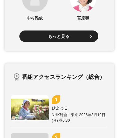
中村雅俊
宮原和
もっと見る
番組アクセスランキング（総合）
ひよっこ
NHK総合・東京 2026年8月10日
(月) 昼0:30