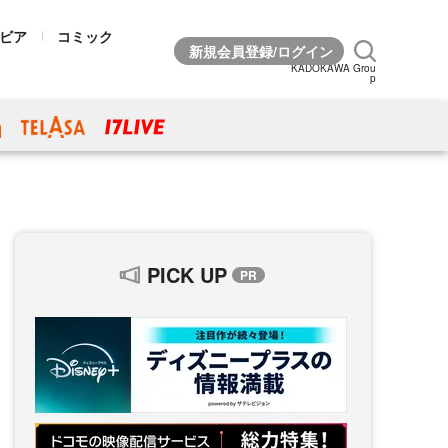
ビア
コミック
KADOKAWA Grou
p
PICK UP