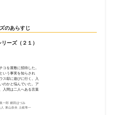
ーズのあらすじ
3シリーズ（２１）
チコを屋敷に招待した。
という事実を知らされ
ウス邸に遊びに行く。入
いのかと悩んでいた。ア
、入間は二人へある言葉
眞一郎
郷田ほづみ
岳人
東山奈央
土岐隼一