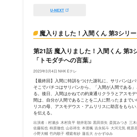
U-NEXT
魔入りました！入間くん 第3シリ
第21話 魔入りました！入間くん 第
「トモダチへの言葉」
2023年3月4日 NHK Eテレ
【最終回】入間に特訓をつけた謝礼に、サリバンはバ
そこでバチコはサリバンから、「入間が人間である」
る。後日、入間はかねての約束通りクララとアスモデ
間は、自分が人間であることを二人に黙ったままでい
リスの母、アスモデウス・アムリリスに助言をもらい
を伝える。
村瀬歩
木村良平
朝井彩加
黒田崇矢
斎賀みつき
三木
佐藤拓也
柿原徹也
山谷祥生
本渡楓
吉永拓斗
大河元気
梶原
小野大輔
竹内順子
櫻庭有紗
蓮岳大
かかずゆみ