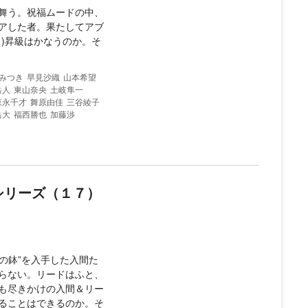
舞う。祝福ムードの中、
アした者。果たしてアブ
)昇級はかなうのか。そ
みつき
早見沙織
山本希望
岳人
東山奈央
土岐隼一
森永千才
舞原由佳
三谷綾子
岳大
福西勝也
加藤渉
3シリーズ（１７）
の鉢”を入手した入間た
らない。リードはふと、
も尽きかけの入間＆リー
ることはできるのか。そ