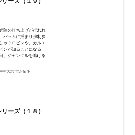
3シリーズ（１９）
師陣の打ち上げが行われ
、バラムに捕まり強制参
しゃぐロビンや、カルエ
ビンが知ることになる、
日、ジャングルを逃げる
中村大志
吉永拓斗
3シリーズ（１８）