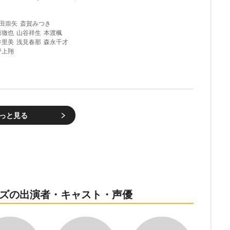
田崇矢
斎賀みつき
原徹也
山谷祥生
本渡楓
井里美
浅見春那
森永千才
野上翔
っと見る
ーズの出演者・キャスト・声優