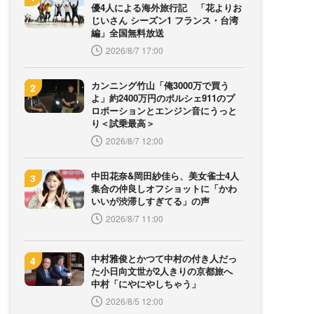
優4人による海外旅行記 「花よりお
じいさん シーズン1 フランス・台湾
編」全国無料放送
2026/8/7 17:00
カンニング竹山「俺3000万で買う
よ」約2400万円のポルシェ911のプ
ロポーションとエンジン音にうっと
り＜試乗最高＞
2026/8/7 12:00
中田花奈&岡田紗佳ら、美女雀士4人
集合の仲良しオフショットに「かわ
いいが渋滞しすぎてる」の声
2026/8/7 11:00
中村雅俊とかつて中村の付き人だっ
た小日向文世が2人きりの京都旅へ
中村「にやにやしちゃう」
2026/8/5 12:00