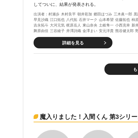
してついに、結果が発表される。
村瀬歩
木村良平
朝井彩加
郷田ほづみ
三木眞一郎
黒
早見沙織
江口拓也
八代拓
石井マーク
山本希望
佐藤拓也
柿
吉永拓斗
大河元気
梶原岳人
東山奈央
土岐隼一
小西克幸
新
舞原由佳
三谷綾子
井澤詩織
金澤まい
安元洋貴
熊谷健太郎
詳細を見る
も
魔入りました！入間くん 第3シリ