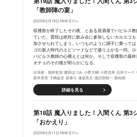
第19話 魔入りました！入間くん 第
「教師陣の宴」
2023年2月18日 NHK Eテレ
収穫祭が終了したその夜、とある居酒屋でバビルス教
ていた。普段は絶対に飲み会に参加しないカルエゴも
加させられてしまう。いつものように調子に乗っては
ゴの新人時代のエピソードなどで盛り上がる一同。ロ
バビルス教師の心構えとは何か。そして収穫祭の最終
オチョのその後が明らかになる。
朝井彩加
郷田ほづみ
小野大輔
小西克幸
石井マーク
新井里美
下崎紘史
坂泰斗
逢坂良太
諏訪部順一
新祐樹
詳細を見る
第18話 魔入りました！入間くん 第
「おかえり」
2023年2月11日 NHK Eテレ