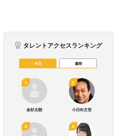
タレントアクセスランキング
今日
週間
金杉太朗
小日向文世