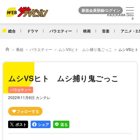
KADOKAWA Grou
KADOKAWA Grou
p
p
総合
ドラマ
バラエティー
映画
音楽
アニメ・2.
番組
バラエティー
ムシVSヒト ムシ捕り鬼ごっこ
ムシVSヒト
ムシVSヒト ムシ捕り鬼ごっこ
バラエティー
2022年11月6日 カンテレ
ポスト
シェア
送る