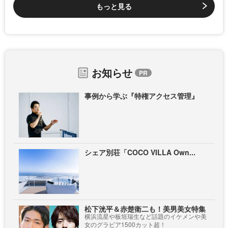
もっと見る
お知らせ
事例から学ぶ『特権アクセス管理』
シェア別荘「COCO VILLA Own...
松下洸平＆赤楚衛二も！美男美女特集
横浜流星や板垣瑞生など話題のイケメンや美
女のグラビア1500カット超！