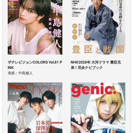
ザテレビジョンCOLORS Vol.61 P
NHK2026年 大河ドラマ 豊臣兄
INK
弟！完全ナビブック
表紙：中島健人