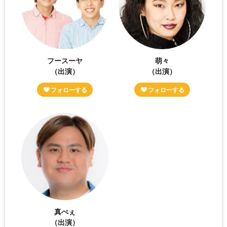
フースーヤ
萌々
（出演）
（出演）
真べぇ
（出演）