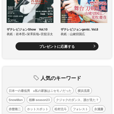
ザテレビジョンShow Vol.10
ザテレビジョンgenic. Vol.8
表紙：岩本照×深澤辰哉×宮舘涼太
表紙：山姥切国広
プレゼントに応募する
人気のキーワード
日本一の最低男 ※私の家族はニセモノだった
横浜流星
SnowMan
相棒 season23
クジャクのダンス、誰が見た？
赤楚衛二
ホットスポット
松村北斗
フォレスト
永瀬廉