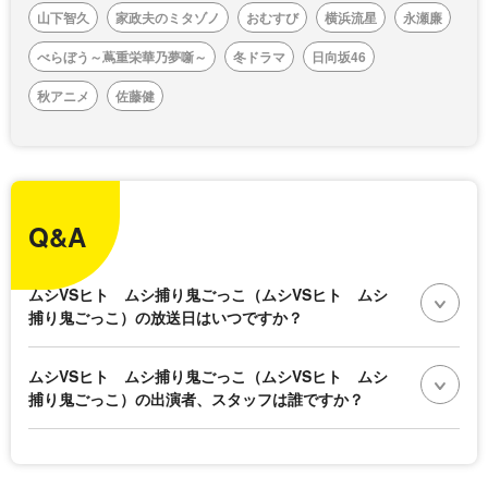
山下智久
家政夫のミタゾノ
おむすび
横浜流星
永瀬廉
べらぼう～蔦重栄華乃夢噺～
冬ドラマ
日向坂46
秋アニメ
佐藤健
Q&A
ムシVSヒト ムシ捕り鬼ごっこ（ムシVSヒト ムシ
捕り鬼ごっこ）の放送日はいつですか？
ムシVSヒト ムシ捕り鬼ごっこ（ムシVSヒト ムシ
捕り鬼ごっこ）の出演者、スタッフは誰ですか？