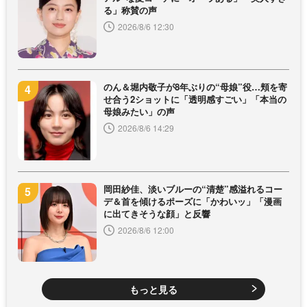
る」称賛の声
2026/8/6 12:30
のん＆堀内敬子が8年ぶりの“母娘”役…頬を寄
せ合う2ショットに「透明感すごい」「本当の
母娘みたい」の声
2026/8/6 14:29
岡田紗佳、淡いブルーの“清楚”感溢れるコー
デ＆首を傾けるポーズに「かわいッ」「漫画
に出てきそうな顔」と反響
2026/8/6 12:00
もっと見る