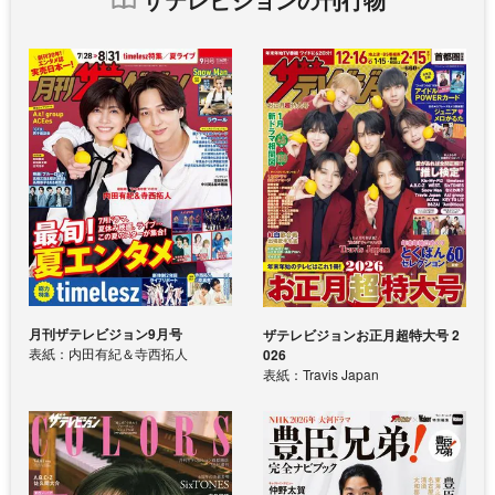
月刊ザテレビジョン9月号
ザテレビジョンお正月超特大号 2
表紙：内田有紀＆寺西拓人
026
表紙：Travis Japan