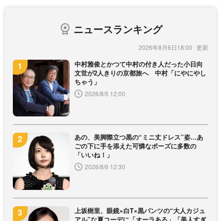
ニュースランキング
2026年8月6日18:00
中村雅俊とかつて中村の付き人だった小日向
文世が2人きりの京都旅へ 中村「にやにやし
ちゃう」
2026/8/5 12:00
あの、美脚際立つ黒の“ミニ丈ドレス”姿…あ
ごの下に手を添えた可憐なポーズに多数の
「いいね！」
2026/8/6 12:30
上坂樹里、眼鏡×白T×黒パンツの“大人カジュ
アル”な夏コーデに「オーラある」「美人すぎ