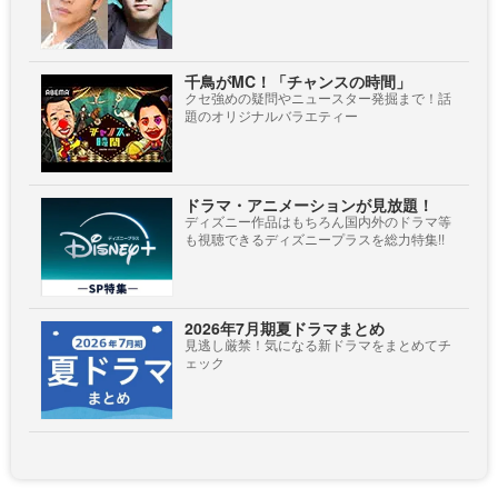
千鳥がMC！「チャンスの時間」
クセ強めの疑問やニュースター発掘まで！話
題のオリジナルバラエティー
ドラマ・アニメーションが見放題！
ディズニー作品はもちろん国内外のドラマ等
も視聴できるディズニープラスを総力特集!!
2026年7月期夏ドラマまとめ
見逃し厳禁！気になる新ドラマをまとめてチ
ェック