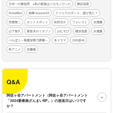
日本一の最低男 ※私の家族はニセモノだった
横浜流星
SnowMan
相棒 season23
クジャクのダンス、誰が見た？
赤楚衛二
ホットスポット
松村北斗
フォレスト
永瀬廉
山下智久
家政夫のミタゾノ
おむすび
横浜流星
永瀬廉
べらぼう～蔦重栄華乃夢噺～
冬ドラマ
日向坂46
秋アニメ
佐藤健
Q&A
阿佐ヶ谷アパートメント（阿佐ヶ谷アパートメント
「2024新春旅ざんまいSP」）の放送日はいつです
か？