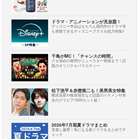
ドラマ・アニメーションが見放題！
ディズニー作品はもちろん国内外のドラマ等
も視聴できるディズニープラスを総力特集!!
千鳥がMC！「チャンスの時間」
クセ強めの疑問やニュースター発掘まで！話
題のオリジナルバラエティー
松下洸平＆赤楚衛二も！美男美女特集
横浜流星や板垣瑞生など話題のイケメンや美
女のグラビア1500カット超！
2026年7月期夏ドラマまとめ
見逃し厳禁！気になる新ドラマをまとめてチ
ェック