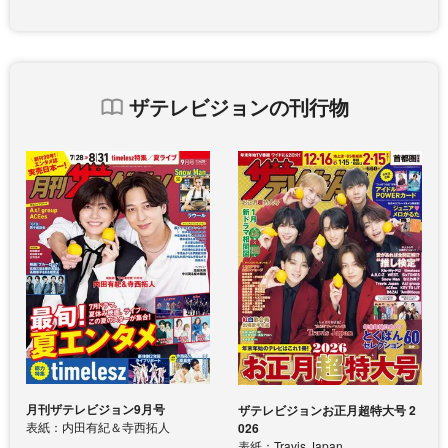
ザテレビジョンの刊行物
月刊ザテレビジョン9月号
ザテレビジョンお正月超特大号 2
表紙：内田有紀＆寺西拓人
026
表紙：Travis Japan