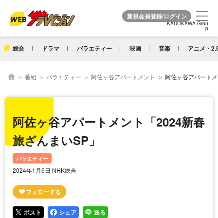
KADOKAWA Grou
KADOKAWA Grou
p
p
総合
ドラマ
バラエティー
映画
音楽
アニメ・2.
番組
バラエティー
阿佐ヶ谷アパートメント
阿佐ヶ谷アパートメ
阿佐ヶ谷アパートメント「2024新春
旅ざんまいSP」
バラエティー
2024年1月6日 NHK総合
ポスト
シェア
送る