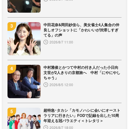
中田花奈&岡田紗佳ら、美女雀士4人集合の仲
良しオフショットに「かわいいが渋滞しすぎ
てる」の声
2026/8/7 11:00
中村雅俊とかつて中村の付き人だった小日向
文世が2人きりの京都旅へ 中村「にやにやし
ちゃう」
2026/8/5 12:00
超特急･タカシ「カモノハシに会いにオースト
ラリアに行きたい」FODで記録を出した10周
年迎える冠バラエティ＜トレタリ＞
2026/8/7 18:00