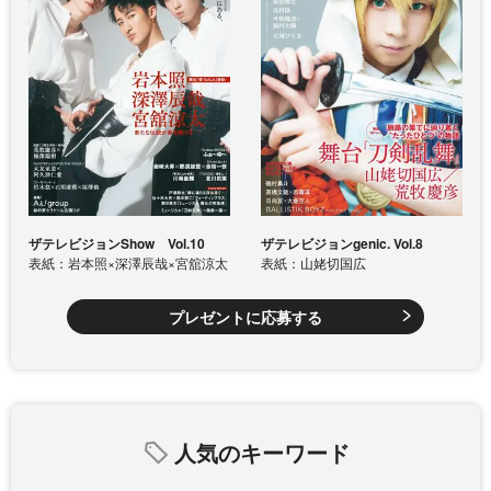
ザテレビジョンShow Vol.10
ザテレビジョンgenic. Vol.8
表紙：岩本照×深澤辰哉×宮舘涼太
表紙：山姥切国広
プレゼントに応募する
人気のキーワード