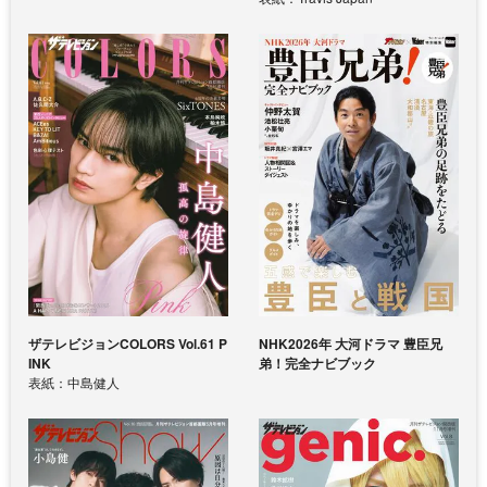
ザテレビジョンCOLORS Vol.61 P
NHK2026年 大河ドラマ 豊臣兄
INK
弟！完全ナビブック
表紙：中島健人