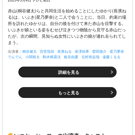
赤山(桐谷健太)らと共同生活を始めることにしたゆかり(長濱ね
る)は、いぶき(星乃夢奈)と二人で会うことに。当日、約束の場
所を訪れたゆかりは、自分の後を付けて来た赤山を目撃する。
いぶきが娘といる姿をむせび泣きつつ物陰から見守る赤山だっ
たが、次の瞬間、見知らぬ女性にいぶきの娘が連れ去られてし
まう。
出演者：
桐谷健太
宮世琉弥
長濱ねる
泉澤祐希
曽田陵介
星乃夢奈
でんでん
小関裕太
駒木根葵汰
板谷由夏
北村有起哉
遠藤くるる
詳細を見る
もっと見る