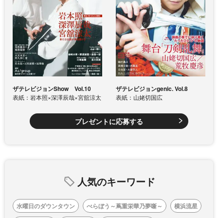
ザテレビジョンShow Vol.10
ザテレビジョンgenic. Vol.8
表紙：岩本照×深澤辰哉×宮舘涼太
表紙：山姥切国広
プレゼントに応募する
人気のキーワード
水曜日のダウンタウン
べらぼう～蔦重栄華乃夢噺～
横浜流星