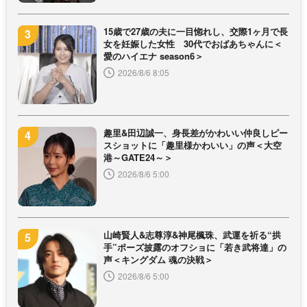
15歳で27歳の夫に一目惚れし、交際1ヶ月で長
女を妊娠した女性 30代でおばあちゃんに＜
愛のハイエナ season6＞
2026/8/6 8:05
趣里&田辺誠一、身長差がかわいい仲良しピー
スショットに「趣里様かわいい」の声＜大空
港～GATE24～＞
2026/8/6 5:00
山崎賢人&志尊淳&神尾楓珠、武運を祈る“拱
手”ポーズ披露のオフショに「若き武将達」の
声＜キングダム 魂の決戦＞
2026/8/6 5:00