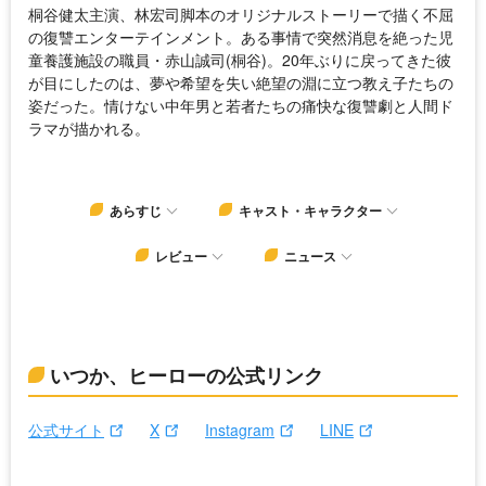
桐谷健太主演、林宏司脚本のオリジナルストーリーで描く不屈
の復讐エンターテインメント。ある事情で突然消息を絶った児
童養護施設の職員・赤山誠司(桐谷)。20年ぶりに戻ってきた彼
が目にしたのは、夢や希望を失い絶望の淵に立つ教え子たちの
姿だった。情けない中年男と若者たちの痛快な復讐劇と人間ド
ラマが描かれる。
あらすじ
キャスト・キャラクター
レビュー
ニュース
いつか、ヒーローの公式リンク
公式サイト
X
Instagram
LINE