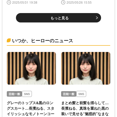
ー＞
ヒーロー＞
2025/05/31 19:38
2025/05/26 15:55
もっと見る
いつか、ヒーローのニュース
芸能一般
SNS
芸能一般
SNS
グレーのトップス&黒のロン
まとめ髪と前髪を揺らして…
グスカート…長濱ねる、スタ
長濱ねる、真珠を重ねた黒の
イリッシュなモノトーンコー
装いで見せる“魅惑的”なまな