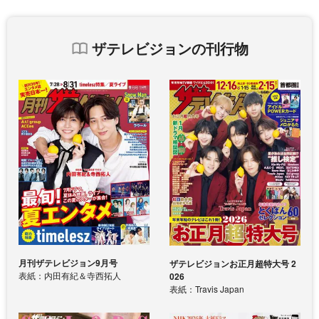
ザテレビジョンの刊行物
月刊ザテレビジョン9月号
ザテレビジョンお正月超特大号 2
表紙：内田有紀＆寺西拓人
026
表紙：Travis Japan