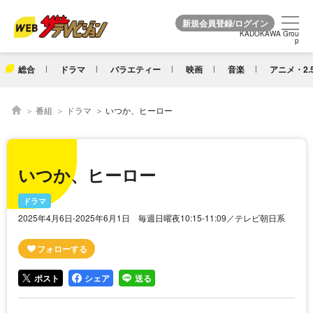
KADOKAWA Grou
KADOKAWA Grou
p
p
総合
ドラマ
バラエティー
映画
音楽
アニメ・2.
番組
ドラマ
いつか、ヒーロー
いつか、ヒーロー
ドラマ
2025年4月6日-2025年6月1日 毎週日曜夜10:15-11:09／テレビ朝日系
ポスト
シェア
送る