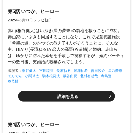
第5話 いつか、ヒーロー
2025年5月11日 テレビ朝日
赤山(桐谷健太)はいぶき(星乃夢奈)の窮地を救うことに成功。
赤山家にいぶきも同居することになり、これで児童養護施設
「希望の道」のかつての教え子4人がそろうことに。そんな
中、ゆかり(長濱ねる)が恋人の高野(谷恭輔)と婚約。赤山ら
は、ゆかりに訪れた幸せを手放しで祝福するが、婚約パーティ
ーの数日後、突如婚約破棄されてしまう。
出演者：
桐谷健太
宮世琉弥
長濱ねる
泉澤祐希
曽田陵介
星乃夢奈
でんでん
小関裕太
駒木根葵汰
板谷由夏
北村有起哉
寺島進
谷恭輔
詳細を見る
第4話 いつか、ヒーロー
2025年5月4日 テレビ朝日