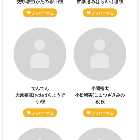
交野瑠生(かたのるい)役
君原(きみはら)いぶき役
でんでん
小関裕太
大原要蔵(おおはらようぞ
小松崎実(こまつざきみの
う)役
る)役