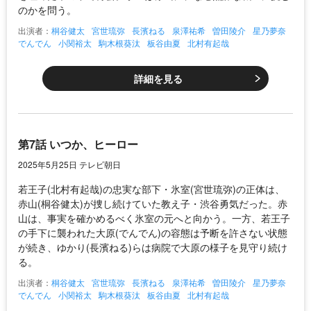
のかを問う。
出演者：
桐谷健太
宮世琉弥
長濱ねる
泉澤祐希
曽田陵介
星乃夢奈
でんでん
小関裕太
駒木根葵汰
板谷由夏
北村有起哉
詳細を見る
第7話 いつか、ヒーロー
2025年5月25日 テレビ朝日
若王子(北村有起哉)の忠実な部下・氷室(宮世琉弥)の正体は、
赤山(桐谷健太)が捜し続けていた教え子・渋谷勇気だった。赤
山は、事実を確かめるべく氷室の元へと向かう。一方、若王子
の手下に襲われた大原(でんでん)の容態は予断を許さない状態
が続き、ゆかり(長濱ねる)らは病院で大原の様子を見守り続け
る。
出演者：
桐谷健太
宮世琉弥
長濱ねる
泉澤祐希
曽田陵介
星乃夢奈
でんでん
小関裕太
駒木根葵汰
板谷由夏
北村有起哉