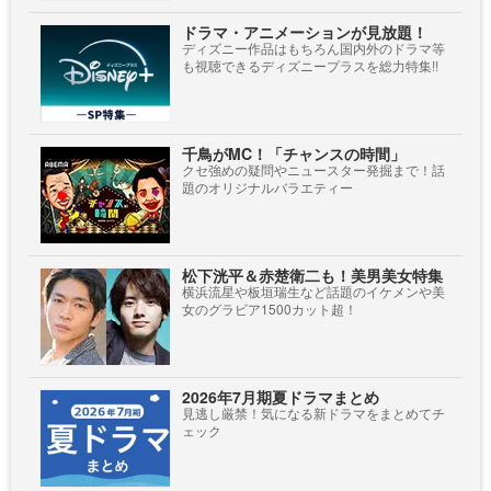
ドラマ・アニメーションが見放題！
ディズニー作品はもちろん国内外のドラマ等
も視聴できるディズニープラスを総力特集!!
千鳥がMC！「チャンスの時間」
クセ強めの疑問やニュースター発掘まで！話
題のオリジナルバラエティー
松下洸平＆赤楚衛二も！美男美女特集
横浜流星や板垣瑞生など話題のイケメンや美
女のグラビア1500カット超！
2026年7月期夏ドラマまとめ
見逃し厳禁！気になる新ドラマをまとめてチ
ェック