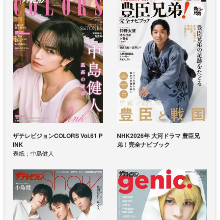
ザテレビジョンCOLORS Vol.61 P
NHK2026年 大河ドラマ 豊臣兄
INK
弟！完全ナビブック
表紙：中島健人