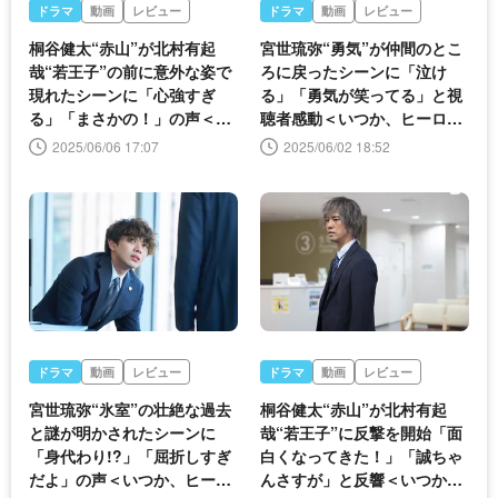
ドラマ
動画
レビュー
ドラマ
動画
レビュー
桐谷健太“赤山”が北村有起
宮世琉弥“勇気”が仲間のとこ
哉“若王子”の前に意外な姿で
ろに戻ったシーンに「泣け
現れたシーンに「心強すぎ
る」「勇気が笑ってる」と視
る」「まさかの！」の声＜い
聴者感動＜いつか、ヒーロー
つか、ヒーロー＞
最終回＞
2025/06/06 17:07
2025/06/02 18:52
ドラマ
動画
レビュー
ドラマ
動画
レビュー
宮世琉弥“氷室”の壮絶な過去
桐谷健太“赤山”が北村有起
と謎が明かされたシーンに
哉“若王子”に反撃を開始「面
「身代わり!?」「屈折しすぎ
白くなってきた！」「誠ちゃ
だよ」の声＜いつか、ヒーロ
んさすが」と反響＜いつか、