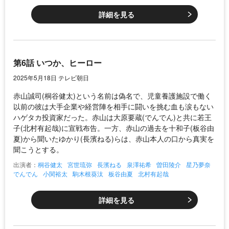
詳細を見る
第6話 いつか、ヒーロー
2025年5月18日 テレビ朝日
赤山誠司(桐谷健太)という名前は偽名で、児童養護施設で働く
以前の彼は大手企業や経営陣を相手に闘いを挑む血も涙もない
ハゲタカ投資家だった。赤山は大原要蔵(でんでん)と共に若王
子(北村有起哉)に宣戦布告。一方、赤山の過去を十和子(板谷由
夏)から聞いたゆかり(長濱ねる)らは、赤山本人の口から真実を
聞こうとする。
出演者：
桐谷健太
宮世琉弥
長濱ねる
泉澤祐希
曽田陵介
星乃夢奈
でんでん
小関裕太
駒木根葵汰
板谷由夏
北村有起哉
詳細を見る