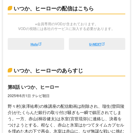
いつか、ヒーローの配信はこちら
※会員専用のVODが含まれております。
VODの視聴には各社のサービスに加入する必要があります。
Hulu
U-NEXT
いつか、ヒーローのあらすじ
第8話 いつか、ヒーロー
2025年6月1日 テレビ朝日
野々村(泉澤祐希)の株講座の配信動画は削除され、瑠生(曽田陵
介)がたくらんだ銀行の取り付け騒ぎも一瞬で鎮圧されてしま
う。一方、赤山(桐谷健太)は氷室(宮世琉弥)に連絡し、決着を
つけようとする。程なく、赤山と氷室はかつてタイムカプセル
を埋めた木の下で再会。氷室は赤山に、なぜ無謀な戦いに挑む