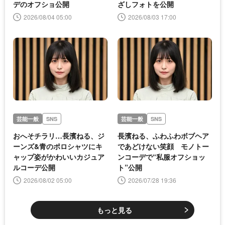
デのオフショ公開
ざしフォトを公開
2026/08/04 05:00
2026/08/03 17:00
芸能一般
SNS
芸能一般
SNS
おへそチラリ…長濱ねる、ジ
長濱ねる、ふわふわボブヘア
ーンズ&青のポロシャツにキ
であどけない笑顔 モノトー
ャップ姿がかわいいカジュア
ンコーデで“私服オフショッ
ルコーデ公開
ト”公開
2026/08/02 05:00
2026/07/28 19:36
もっと見る