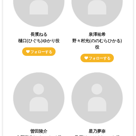
長濱ねる
泉澤祐希
樋口(ひぐち)ゆかり役
野々村光(ののむらひかる)
役
曽田陵介
星乃夢奈