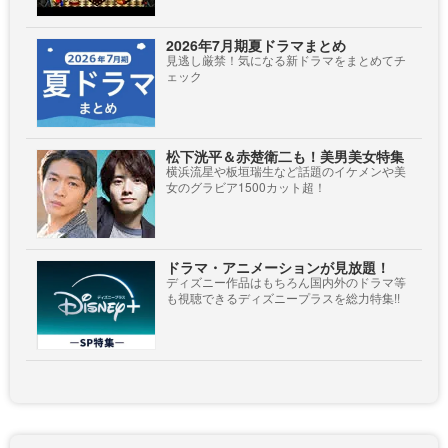
2026年7月期夏ドラマまとめ
見逃し厳禁！気になる新ドラマをまとめてチ
ェック
松下洸平＆赤楚衛二も！美男美女特集
横浜流星や板垣瑞生など話題のイケメンや美
女のグラビア1500カット超！
ドラマ・アニメーションが見放題！
ディズニー作品はもちろん国内外のドラマ等
も視聴できるディズニープラスを総力特集!!