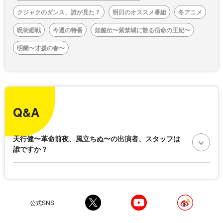
クジャクのダンス、誰が見た？
明日のオススメ番組
冬アニメ
呪術廻戦
今週の特番
如懿伝〜紫禁城に散る宿命の王妃〜
明蘭〜才媛の春〜
Q&A
天行健〜革命前夜、風立ちぬ〜の出演者、スタッフは
誰ですか？
公式SNS