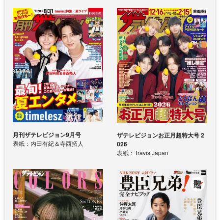
月刊ザテレビジョン9月号
ザテレビジョンお正月超特大号 2
表紙：内田有紀＆寺西拓人
026
表紙：Travis Japan