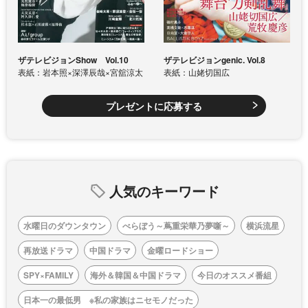
ザテレビジョンShow Vol.10
ザテレビジョンgenic. Vol.8
表紙：岩本照×深澤辰哉×宮舘涼太
表紙：山姥切国広
プレゼントに応募する
人気のキーワード
水曜日のダウンタウン
べらぼう～蔦重栄華乃夢噺～
横浜流星
再放送ドラマ
中国ドラマ
金曜ロードショー
SPY×FAMILY
海外＆韓国＆中国ドラマ
今日のオススメ番組
日本一の最低男 ※私の家族はニセモノだった