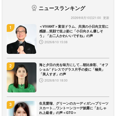
ニュースランキング
2026年8月10日21:00
＜VIVANT＞富栄ドラム、共演の小日向文世に
感謝…笑顔で並ぶ姿に「小日向さん優しそ
う」「お二人かわいいですね」の声
2026/8/10 15:08
海と夕日の光を味方にして…朝比奈彩、“オフ
ショル”ドレスでグラス片手の姿に「極美」
「美人すぎ」の声
2026/8/10 18:00
生見愛瑠、グリーンのカーディガン×プリーツ
スカート…ワントーンコーデ披露に「おしゃ
れ上級者」の声＜GTO＞