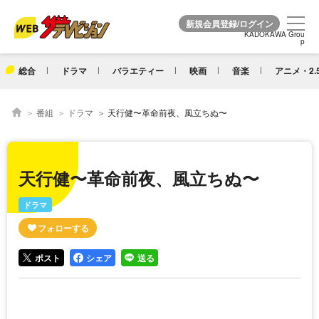
KADOKAWA Grou
KADOKAWA Grou
p
p
総合
ドラマ
バラエティー
映画
音楽
アニメ・2.
番組
ドラマ
天行健〜革命前夜、風立ちぬ〜
天行健〜革命前夜、風立ちぬ〜
ドラマ
ポスト
シェア
送る