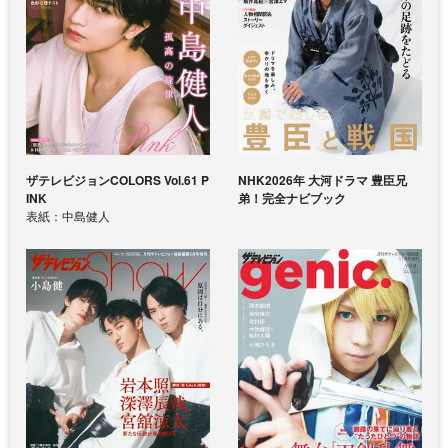
ザテレビジョンCOLORS Vol.61 P
NHK2026年 大河ドラマ 豊臣兄
INK
弟！完全ナビブック
表紙：中島健人