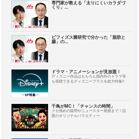
専門家が教える「太りにくいカラダづ
くり」...
ビフィズス菌研究で分かった「脂肪と
腸」の...
ドラマ・アニメーションが見放題！
ディズニー作品はもちろん国内外のドラマ等
も視聴できるディズニープラスを総力特集!!
千鳥がMC！「チャンスの時間」
クセ強めの疑問やニュースター発掘まで！話
題のオリジナルバラエティー