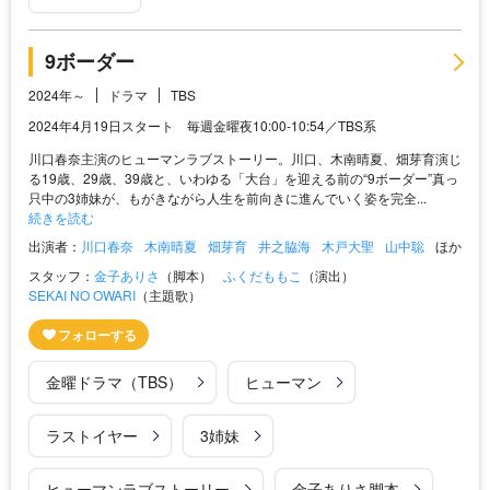
9ボーダー
2024年～
ドラマ
TBS
2024年4月19日スタート 毎週金曜夜10:00-10:54／TBS系
川口春奈主演のヒューマンラブストーリー。川口、木南晴夏、畑芽育演じ
る19歳、29歳、39歳と、いわゆる「大台」を迎える前の“9ボーダー”真っ
只中の3姉妹が、もがきながら人生を前向きに進んでいく姿を完全...
続きを読む
出演者：
川口春奈
木南晴夏
畑芽育
井之脇海
木戸大聖
山中聡
ほか
スタッフ：
金子ありさ
（脚本）
ふくだももこ
（演出）
SEKAI NO OWARI
（主題歌）
金曜ドラマ（TBS）
ヒューマン
ラストイヤー
3姉妹
ヒューマンラブストーリー
金子ありさ脚本