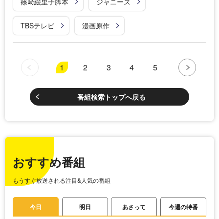
篠﨑絵里子脚本
ジャニーズ
TBSテレビ
漫画原作
1
2
3
4
5
番組検索トップへ戻る
おすすめ番組
もうすぐ放送される注目&人気の番組
今日
明日
あさって
今週の特番