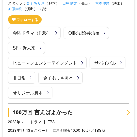
スタッフ：
金子ありさ
（脚本）
田中健太
（演出）
岡本伸吾
（演出）
加藤尚樹
（演出）
ほか
金曜ドラマ（TBS）
Official髭男dism
SF・近未来
ヒューマンエンターテインメント
サバイバル
非日常
金子ありさ脚本
オリジナル脚本
100万回 言えばよかった
2023年～
ドラマ
TBS
2023年1月13日スタート 毎週金曜夜10:00-10:54／TBS系