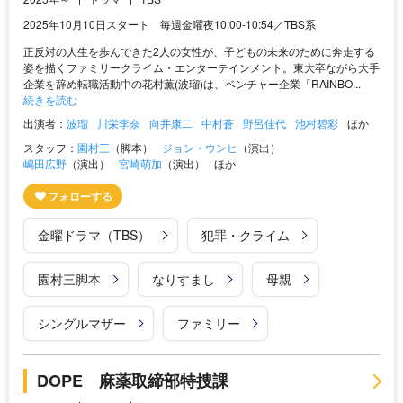
2025年10月10日スタート 毎週金曜夜10:00-10:54／TBS系
正反対の人生を歩んできた2人の女性が、子どもの未来のために奔走する
姿を描くファミリークライム・エンターテインメント。東大卒ながら大手
企業を辞め転職活動中の花村薫(波瑠)は、ベンチャー企業「RAINBO...
続きを読む
出演者：
波瑠
川栄李奈
向井康二
中村蒼
野呂佳代
池村碧彩
ほか
スタッフ：
園村三
（脚本）
ジョン・ウンヒ
（演出）
嶋田広野
（演出）
宮崎萌加
（演出）
ほか
金曜ドラマ（TBS）
犯罪・クライム
園村三脚本
なりすまし
母親
シングルマザー
ファミリー
DOPE 麻薬取締部特捜課