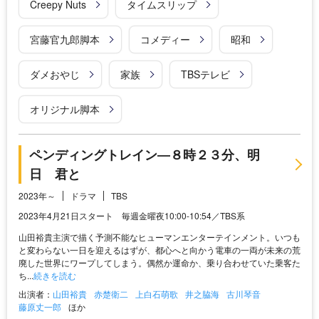
Creepy Nuts
タイムスリップ
宮藤官九郎脚本
コメディー
昭和
ダメおやじ
家族
TBSテレビ
オリジナル脚本
ペンディングトレイン―８時２３分、明
日 君と
2023年～
ドラマ
TBS
2023年4月21日スタート 毎週金曜夜10:00-10:54／TBS系
山田裕貴主演で描く予測不能なヒューマンエンターテインメント。いつも
と変わらない一日を迎えるはずが、都心へと向かう電車の一両が未来の荒
廃した世界にワープしてしまう。偶然か運命か、乗り合わせていた乗客た
ち...
続きを読む
出演者：
山田裕貴
赤楚衛二
上白石萌歌
井之脇海
古川琴音
藤原丈一郎
ほか