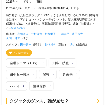
2025年～
ドラマ
TBS
2025年7月4日スタート 毎週金曜夜10:00-10:54／TBS系
謎に包まれた新型ドラッグ「DOPE」がまん延している近未来の日本を舞
台に描く、アクション・エンターテインメント。新人麻薬取締官の才木
(高橋海人)は、ある日突然、麻薬取締部特殊捜査課、通称「特捜課」へ
と...
続きを読む
出演者：
高橋海人
中村倫也
新木優子
三浦誠己
豊田裕大
久間田琳加
ほか
スタッフ：
田中眞一
（脚本）
鈴木浩介
（演出）
Uru
（主題歌）
金曜ドラマ（TBS）
刑事・捜査
田中眞一脚本
警察
近未来
バディ
漫画原作
クジャクのダンス、誰が見た？