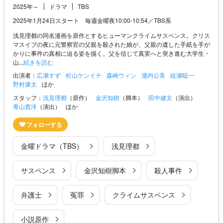
2025年～
ドラマ
TBS
2025年1月24日スタート 毎週金曜夜10:00-10:54／TBS系
浅見理都の同名漫画を原作とするヒューマンクライムサスペンス。クリス
マスイブの夜に元警察官の父親を殺された娘が、父親の遺した手紙を手が
かりに事件の真相に迫る姿を描く。父を信じて真実へと突き進む大学生・
山...
続きを読む
出演者：
広瀬すず
松山ケンイチ
森崎ウィン
瀧内公美
絃瀬聡一
野村康太
ほか
スタッフ：
浅見理都
（原作）
金沢知樹
（脚本）
田中健太
（演出）
青山貴洋
（演出）
ほか
金曜ドラマ（TBS）
浅見理都
サスペンス
金沢知樹脚本
殺人事件
弁護士
冤罪
クライムサスペンス
小説原作