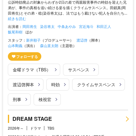
公訴時効廃止の対象からわずか2日の差で両親殺害事件の時効を迎えた兄
弟が、事件の真相を追い続ける姿を描くクライムサスペンス。田鎖真(岡
田将生)とその弟・稔(染谷将太)は、法ではもう裁けない犯人を自分たち...
続きを読む
出演者：
岡田将生
染谷将太
中条あやみ
宮近海斗
和田正人
飯尾和樹
ほか
スタッフ：
新井順子
（プロデューサー）
渡辺啓
（脚本）
山本剛義
（演出）
森山直太朗
（主題歌）
金曜ドラマ（TBS）
サスペンス
渡辺啓脚本
時効
クライムサスペンス
刑事
検視官
DREAM STAGE
2026年～
ドラマ
TBS