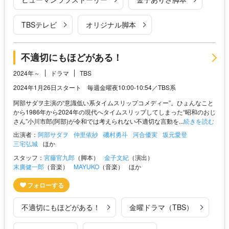
TBSテレビ
オリジナル脚本
不適切にもほどがある！
2024年～
ドラマ
TBS
2024年1月26日スタート 毎週金曜夜10:00-10:54／TBS系
阿部サダヲ主演の“意識低い系タイムスリップコメディー”。ひょんなこと
から1986年から2024年の現代へタイムスリップしてしまった“昭和のおじ
さん”小川市郎(阿部)が令和では考えられない不適切な言動を...
続きを読む
出演者：
阿部サダヲ
仲里依紗
磯村勇斗
河合優実
坂元愛登
三宅弘城
ほか
スタッフ：
宮藤官九郎
（脚本）
金子文紀
（演出）
末廣健一郎
（音楽）
MAYUKO
（音楽）
ほか
不適切にもほどがある！
金曜ドラマ（TBS）