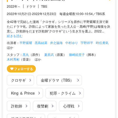
2022年～
ドラマ
TBS
2022年10月21日-2022年12月23日 毎週金曜夜10:00-10:54／TBS系
全42巻で完結した漫画「クロサギ」シリーズを原作に平野紫耀主演で新
たにドラマ化。詐欺によって家族を失った主人公・黒崎(平野)は報復を決
意し、詐欺師をだます詐欺師“クロサギ”という生き方を選ぶ。2022...
続きを読む
出演者：
平野紫耀
黒島結菜
井之脇海
中村ゆり
宇野祥平
時任勇気
ほか
スタッフ：
黒丸
（原作）
夏原武
（原案）
篠崎絵里子
（脚本）
木村秀彬
（音楽）
ほか
クロサギ
金曜ドラマ（TBS）
King ＆ Prince
犯罪・クライム
詐欺師
復讐劇
心理戦