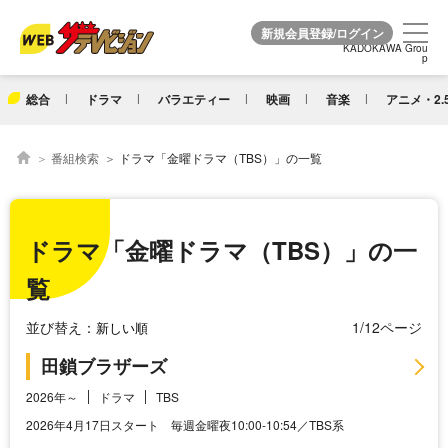
KADOKAWA Grou
KADOKAWA Grou
p
p
総合
ドラマ
バラエティー
映画
音楽
アニメ・2.
番組検索
ドラマ「金曜ドラマ（TBS）」の一覧
ドラマ「金曜ドラマ（TBS）」の一
覧
並び替え：
1/12ページ
田鎖ブラザーズ
2026年～
ドラマ
TBS
2026年4月17日スタート 毎週金曜夜10:00-10:54／TBS系