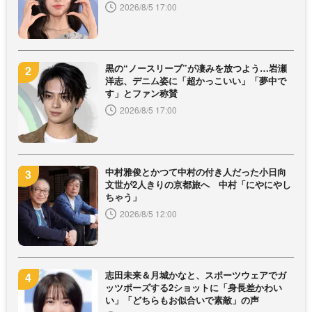
2026/8/5 17:00
黒の“ノースリーブ”が凄みを放つよう…岩瀬
洋志、デニム姿に「超かっこいい」「夢中で
す」とファン称賛
2026/8/5 17:00
中村雅俊とかつて中村の付き人だった小日向
文世が2人きりの京都旅へ 中村「にやにやし
ちゃう」
2026/8/5 12:00
志田未来＆月城かなと、スポーツウェアでガ
ッツポーズする2ショットに「身長差かわい
い」「どちらもお似合いで素敵」の声