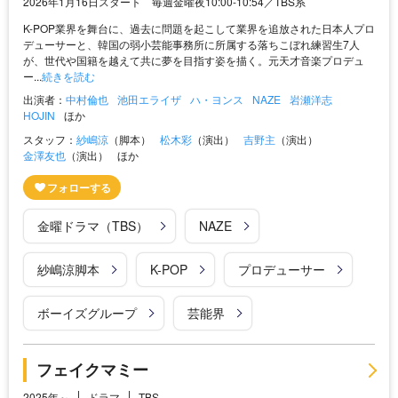
2026年1月16日スタート 毎週金曜夜10:00-10:54／TBS系
K-POP業界を舞台に、過去に問題を起こして業界を追放された日本人プロ
デューサーと、韓国の弱小芸能事務所に所属する落ちこぼれ練習生7人
が、世代や国籍を越えて共に夢を目指す姿を描く。元天才音楽プロデュ
ー...
続きを読む
出演者：
中村倫也
池田エライザ
ハ・ヨンス
NAZE
岩瀬洋志
HOJIN
ほか
スタッフ：
紗嶋涼
（脚本）
松木彩
（演出）
吉野主
（演出）
金澤友也
（演出）
ほか
金曜ドラマ（TBS）
NAZE
紗嶋涼脚本
K-POP
プロデューサー
ボーイズグループ
芸能界
フェイクマミー
2025年～
ドラマ
TBS