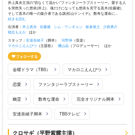
井上真央主演の“切なくて温かい”ファンタジーラブストーリー。愛する人
を突然失った悠依(井上)、魂だけになっても悠依を見守る直木(佐藤健)、
そして直木の唯一の媒介者である譲(松山ケンイチ)。数奇な運命に...
続きを読む
出演者：
井上真央
佐藤健
シム・ウンギョン
板倉俊之
少路勇介
穂志もえか
ほか
スタッフ：
安達奈緒子
（脚本）
河野伸
（音楽）
マカロニえんぴつ
（主題歌）
磯山晶
（プロデューサー）
ほか
金曜ドラマ（TBS）
マカロニえんぴつ
恋愛
ファンタジーラブストーリー
幽霊
数奇な運命
完全オリジナル脚本
安達奈緒子脚本
TBSテレビ
クロサギ（平野紫耀主演）