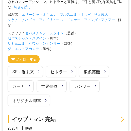
みるカンフーアクション。ヒトラーと東條は、空手と魔術的な国旗を用い
な...
続きを読む
出演者：
エリーシャ・オキエレ
マルスエル・ホッペ
秋元義人
ンケチ・チネドゥ
アンドリュース・メンサー
アマンダ・アチアー
ほ
か
スタッフ：
セバスチャン・スタイン
（監督）
セバスチャン・スタイン
（脚本）
サミュエル・クワシ・ンカンサー
（監督）
ダニエル・アカンテ
（製作）
SF・近未来
ヒトラー
東条英機
ガーナ
世界侵略
カンフー
オリジナル脚本
イップ・マン 完結
2020年
映画