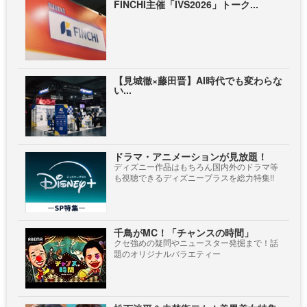
FINCHI主催「IVS2026」トーク...
【見城徹×藤田晋】AI時代でも変わらな
い...
ドラマ・アニメーションが見放題！
ディズニー作品はもちろん国内外のドラマ等
も視聴できるディズニープラスを総力特集!!
千鳥がMC！「チャンスの時間」
クセ強めの疑問やニュースター発掘まで！話
題のオリジナルバラエティー