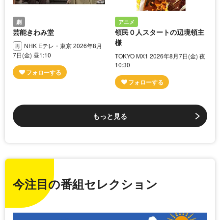
劇
アニメ
芸能きわみ堂
領民０人スタートの辺境領主
様
NHK Eテレ・東京 2026年8月
7日(金) 昼1:10
TOKYO MX1 2026年8月7日(金) 夜
10:30
もっと見る
今注目の番組セレクション