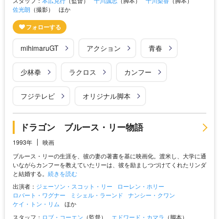
スタッフ：
本広克行
（監督）
十川誠志
（脚本）
十川梨香
（脚本）
佐光朗
（撮影）
ほか
mihimaruGT
アクション
青春
少林拳
ラクロス
カンフー
フジテレビ
オリジナル脚本
ドラゴン ブルース・リー物語
1993年
映画
ブルース・リーの生涯を、彼の妻の著書を基に映画化。渡米し、大学に通
いながらカンフーを教えていたリーは、彼を励ましつづけてくれたリンダ
と結婚する。
続きを読む
出演者：
ジェーソン・スコット・リー
ローレン・ホリー
ロバート・ワグナー
ミシェル・ラーンド
ナンシー・クワン
ケイ・トン・リム
ほか
スタッフ：
ロブ・コーエン
（監督）
エドワード・カマラ
（脚本）