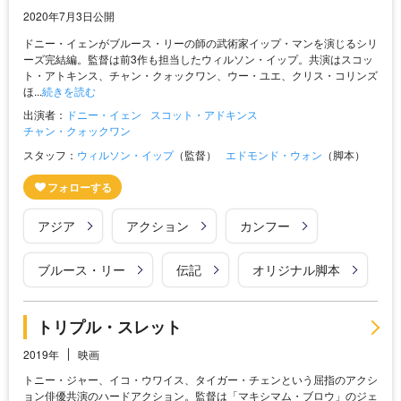
2020年7月3日公開
ドニー・イェンがブルース・リーの師の武術家イップ・マンを演じるシリ
ーズ完結編。監督は前3作も担当したウィルソン・イップ。共演はスコッ
ト・アトキンス、チャン・クォックワン、ウー・ユエ、クリス・コリンズ
ほ...
続きを読む
出演者：
ドニー・イェン
スコット・アドキンス
チャン・クォックワン
スタッフ：
ウィルソン・イップ
（監督）
エドモンド・ウォン
（脚本）
アジア
アクション
カンフー
ブルース・リー
伝記
オリジナル脚本
トリプル・スレット
2019年
映画
トニー・ジャー、イコ・ウワイス、タイガー・チェンという屈指のアクシ
ョン俳優共演のハードアクション。監督は「マキシマム・ブロウ」のジェ