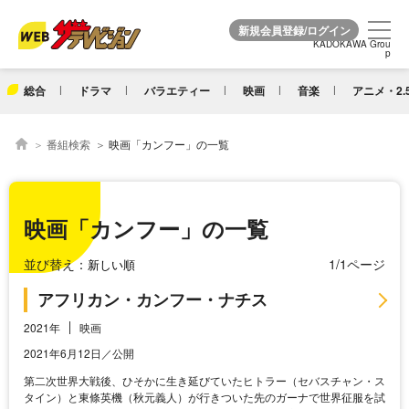
KADOKAWA Grou
KADOKAWA Grou
p
p
総合
ドラマ
バラエティー
映画
音楽
アニメ・2.
番組検索
映画「カンフー」の一覧
映画「カンフー」の一覧
並び替え：
1/1ページ
アフリカン・カンフー・ナチス
2021年
映画
2021年6月12日／公開
第二次世界大戦後、ひそかに生き延びていたヒトラー（セバスチャン・ス
タイン）と東條英機（秋元義人）が行きついた先のガーナで世界征服を試