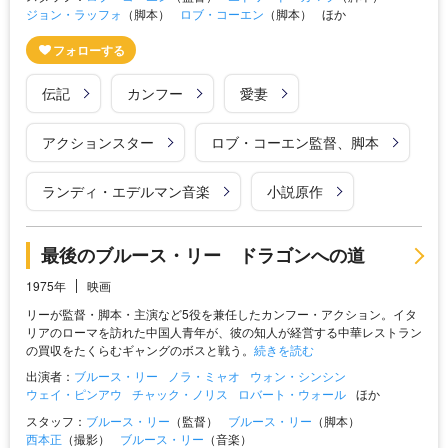
ジョン・ラッフォ
（脚本）
ロブ・コーエン
（脚本）
ほか
伝記
カンフー
愛妻
アクションスター
ロブ・コーエン監督、脚本
ランディ・エデルマン音楽
小説原作
最後のブルース・リー ドラゴンへの道
1975年
映画
リーが監督・脚本・主演など5役を兼任したカンフー・アクション。イタ
リアのローマを訪れた中国人青年が、彼の知人が経営する中華レストラン
の買収をたくらむギャングのボスと戦う。
続きを読む
出演者：
ブルース・リー
ノラ・ミャオ
ウォン・シンシン
ウェイ・ピンアウ
チャック・ノリス
ロバート・ウォール
ほか
スタッフ：
ブルース・リー
（監督）
ブルース・リー
（脚本）
西本正
（撮影）
ブルース・リー
（音楽）