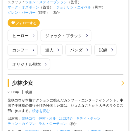
スタッフ：
ジョン・スティーブンソン
（監督）
マーク・オズボーン
（監督）
ジョナサン・エイベル
（脚本）
グレン・バーガー
（脚本）
ほか
ヒーロー
ジャック・ブラック
カンフー
達人
パンダ
試練
オリジナル脚本
少林少女
2008年
映画
柴咲コウが本格アクションに挑んだカンフー・エンターテインメント。中
国で少林拳の修行を積み帰国した凛は、ひょんなことから大学のラクロス
部に参加する。
続きを読む
出演者：
柴咲コウ
仲村トオル
江口洋介
キティ・チャン
ティン・カイマン
ラム・ジーチョン
ほか