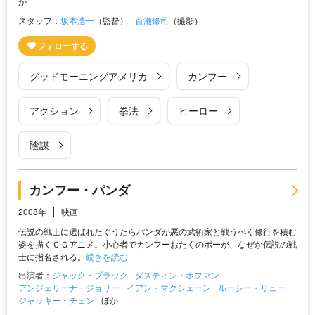
か
スタッフ：
坂本浩一
（監督）
百瀬修司
（撮影）
グッドモーニングアメリカ
カンフー
アクション
拳法
ヒーロー
陰謀
カンフー・パンダ
2008年
映画
伝説の戦士に選ばれたぐうたらパンダが悪の武術家と戦うべく修行を積む
姿を描くＣＧアニメ。小心者でカンフーおたくのポーが、なぜか伝説の戦
士に指名される。
続きを読む
出演者：
ジャック・ブラック
ダスティン・ホフマン
アンジェリーナ・ジョリー
イアン・マクシェーン
ルーシー・リュー
ジャッキー・チェン
ほか