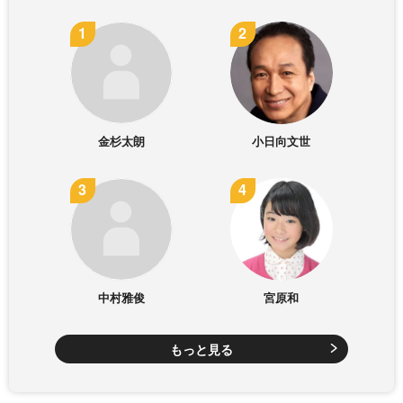
金杉太朗
小日向文世
中村雅俊
宮原和
もっと見る