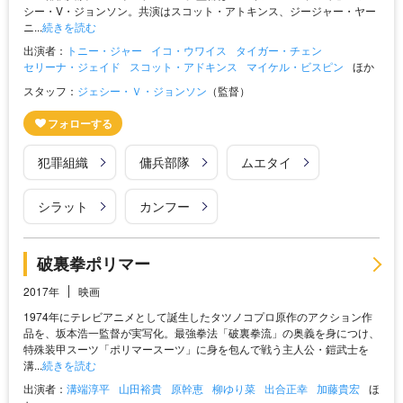
シー・V・ジョンソン。共演はスコット・アトキンス、ジージャー・ヤー
ニ...
続きを読む
出演者：
トニー・ジャー
イコ・ウワイス
タイガー・チェン
セリーナ・ジェイド
スコット・アドキンス
マイケル・ビスピン
ほか
スタッフ：
ジェシー・Ｖ・ジョンソン
（監督）
犯罪組織
傭兵部隊
ムエタイ
シラット
カンフー
破裏拳ポリマー
2017年
映画
1974年にテレビアニメとして誕生したタツノコプロ原作のアクション作
品を、坂本浩一監督が実写化。最強拳法「破裏拳流」の奥義を身につけ、
特殊装甲スーツ「ポリマースーツ」に身を包んで戦う主人公・鎧武士を
溝...
続きを読む
出演者：
溝端淳平
山田裕貴
原幹恵
柳ゆり菜
出合正幸
加藤貴宏
ほ