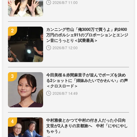
2026/8/7 11:00
カンニング竹山「俺3000万で買うよ」約2400
万円のポルシェ911のプロポーションとエンジ
ン音にうっとり＜試乗最高＞
2026/8/7 12:00
今田美桜＆赤間麻里子が並んでポーズを決め
る2ショットに「姉妹みたいでかわいい」の声
＜クロスロード＞
2026/8/7 14:49
中村雅俊とかつて中村の付き人だった小日向
文世が2人きりの京都旅へ 中村「にやにやし
ちゃう」