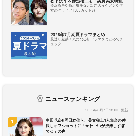
松下洸平＆赤楚衛二も！美男美女特集
横浜流星や板垣瑞生など話題のイケメンや美
女のグラビア1500カット超！
2026年7月期夏ドラマまとめ
見逃し厳禁！気になる新ドラマをまとめてチ
ェック
ニュースランキング
2026年8月7日18:00
中田花奈&岡田紗佳ら、美女雀士4人集合の仲
良しオフショットに「かわいいが渋滞しすぎ
てる」の声