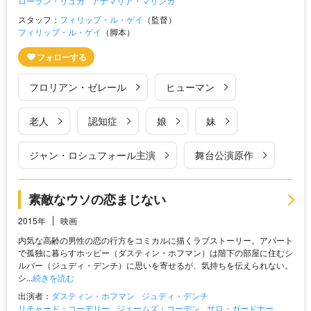
ローラン・リュカ
アナマリア・マリンカ
スタッフ：
フィリップ・ル・ゲイ
（監督）
フィリップ・ル・ゲイ
（脚本）
フロリアン・ゼレール
ヒューマン
老人
認知症
娘
妹
ジャン・ロシュフォール主演
舞台公演原作
素敵なウソの恋まじない
2015年
映画
内気な高齢の男性の恋の行方をコミカルに描くラブストーリー。アパート
で孤独に暮らすホッピー（ダスティン・ホフマン）は階下の部屋に住むシ
ルバー（ジュディ・デンチ）に思いを寄せるが、気持ちを伝えられない。
シ...
続きを読む
出演者：
ダスティン・ホフマン
ジュディ・デンチ
リチャード・コーデリー
ジェームズ・コーデン
サロ・ガードナー