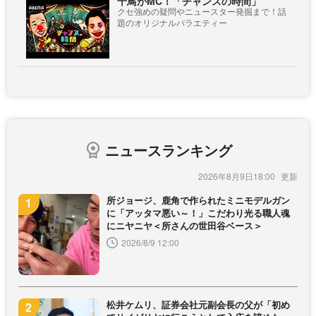
千鳥がMC！「チャンスの時間」
クセ強めの疑問やニュースター発掘まで！話
題のオリジナルバラエティー
ニュースランキング
2026年8月9日18:00
所ジョージ、鹿角で作られたミニモデルガン
に「アッタマ悪い～！」こだわり光る職人魂
にニヤニヤ＜所さんの世田谷ベース＞
2026/8/9 12:00
松井ケムリ、証券会社元副会長の父が「初め