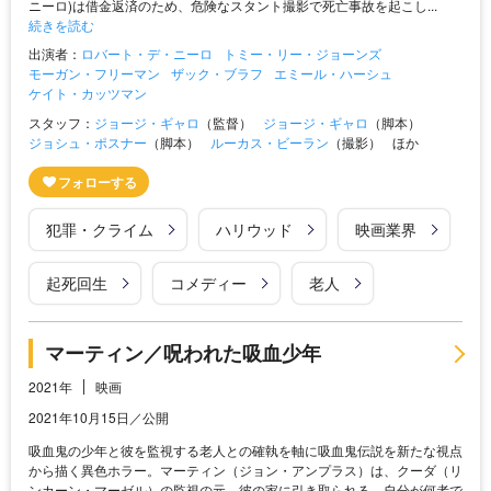
ニーロ)は借金返済のため、危険なスタント撮影で死亡事故を起こし...
続きを読む
出演者：
ロバート・デ・ニーロ
トミー・リー・ジョーンズ
モーガン・フリーマン
ザック・ブラフ
エミール・ハーシュ
ケイト・カッツマン
スタッフ：
ジョージ・ギャロ
（監督）
ジョージ・ギャロ
（脚本）
ジョシュ・ポスナー
（脚本）
ルーカス・ビーラン
（撮影）
ほか
犯罪・クライム
ハリウッド
映画業界
起死回生
コメディー
老人
マーティン／呪われた吸血少年
2021年
映画
2021年10月15日／公開
吸血鬼の少年と彼を監視する老人との確執を軸に吸血鬼伝説を新たな視点
から描く異色ホラー。マーティン（ジョン・アンプラス）は、クーダ（リ
ンカーン・マーゼル）の監視の元、彼の家に引き取られる。自分が何者で