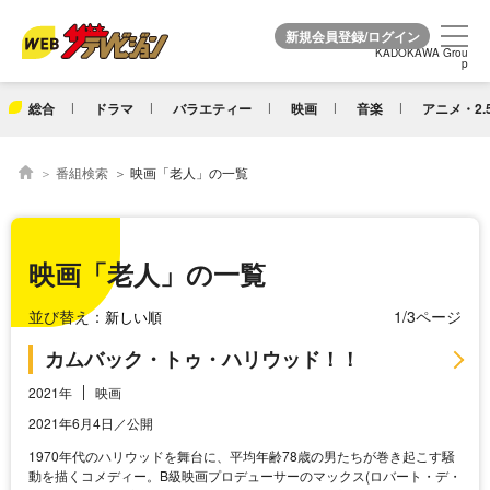
KADOKAWA Grou
KADOKAWA Grou
p
p
総合
ドラマ
バラエティー
映画
音楽
アニメ・2.
番組検索
映画「老人」の一覧
映画「老人」の一覧
並び替え：
1/3ページ
カムバック・トゥ・ハリウッド！！
2021年
映画
2021年6月4日／公開
1970年代のハリウッドを舞台に、平均年齢78歳の男たちが巻き起こす騒
動を描くコメディー。B級映画プロデューサーのマックス(ロバート・デ・