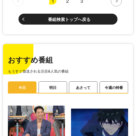
1
2
3
番組検索トップへ戻る
おすすめ番組
もうすぐ放送される注目&人気の番組
今日
明日
あさって
今週の特番