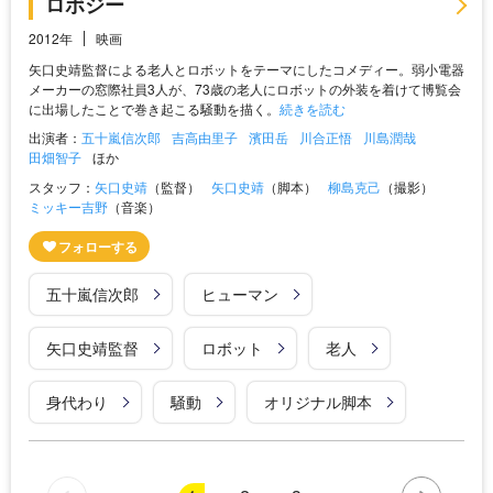
ロボジー
2012年
映画
矢口史靖監督による老人とロボットをテーマにしたコメディー。弱小電器
メーカーの窓際社員3人が、73歳の老人にロボットの外装を着けて博覧会
に出場したことで巻き起こる騒動を描く。
続きを読む
出演者：
五十嵐信次郎
吉高由里子
濱田岳
川合正悟
川島潤哉
田畑智子
ほか
スタッフ：
矢口史靖
（監督）
矢口史靖
（脚本）
柳島克己
（撮影）
ミッキー吉野
（音楽）
五十嵐信次郎
ヒューマン
矢口史靖監督
ロボット
老人
身代わり
騒動
オリジナル脚本