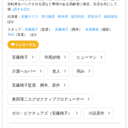
自転車をパンクさせる茂など事情のある高齢者に接近。生活を共にして、
彼...
続きを読む
出演者：
安藤サクラ
津川雅彦
柄本明
坂田利夫
草笛光子
織本順吉
ほか
スタッフ：
安藤桃子
（監督）
安藤桃子
（脚本）
灰原隆裕
（撮影）
TaQ
（音楽）
ほか
安藤桃子
寺尾紗穂
ヒューマン
介護ヘルパー
老人
弱み
安藤桃子監督、脚本、原作
奥田瑛二エグゼクティブプロデューサー
ゼロ・ピクチュアズ（安藤桃子）
小説原作