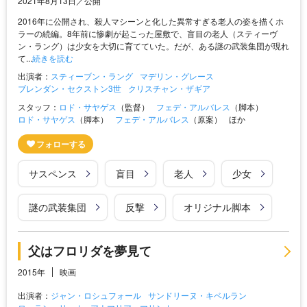
2021年8月13日／公開
2016年に公開され、殺人マシーンと化した異常すぎる老人の姿を描くホ
ラーの続編。8年前に惨劇が起こった屋敷で、盲目の老人（スティーヴ
ン・ラング）は少女を大切に育てていた。だが、ある謎の武装集団が現れ
て...
続きを読む
出演者：
スティーブン・ラング
マデリン・グレース
ブレンダン・セクストン3世
クリスチャン・ザギア
スタッフ：
ロド・サヤゲス
（監督）
フェデ・アルバレス
（脚本）
ロド・サヤゲス
（脚本）
フェデ・アルバレス
（原案）
ほか
サスペンス
盲目
老人
少女
謎の武装集団
反撃
オリジナル脚本
父はフロリダを夢見て
2015年
映画
出演者：
ジャン・ロシュフォール
サンドリーヌ・キベルラン