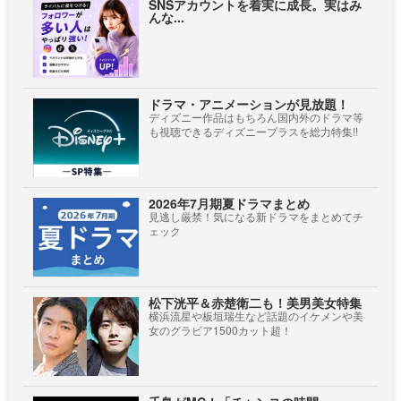
SNSアカウントを着実に成長。実はみ
んな...
ドラマ・アニメーションが見放題！
ディズニー作品はもちろん国内外のドラマ等
も視聴できるディズニープラスを総力特集!!
2026年7月期夏ドラマまとめ
見逃し厳禁！気になる新ドラマをまとめてチ
ェック
松下洸平＆赤楚衛二も！美男美女特集
横浜流星や板垣瑞生など話題のイケメンや美
女のグラビア1500カット超！