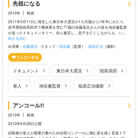
先祖になる
2013年
映画
2011年3月11日に発生した東日本大震災の1カ月後から1年半にわたり、
岩手県陸前高田市で農林業を営む77歳の佐藤直志さんの姿を池谷薫監督
が追ったドキュメンタリー。自ら被災し、息子を亡くしながらも、い...
続きを読む
出演者：
佐藤直志
スタッフ：
池谷薫
（監督）
福居正治
（撮影）
ドキュメント
東日本大震災
陸前高田
老人
池谷薫監督
福居正治撮影
アンコール!!
2013年
映画
2013年6月28日公開
頑固者の老人が最愛の妻のため合唱コンクールに挑む姿を描く音楽ドラ