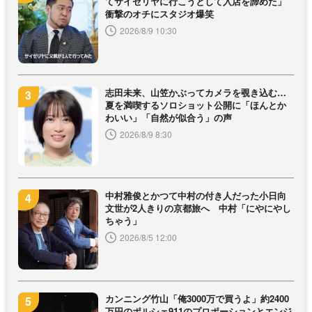
てサイゼリヤに行こうとして入店を諦めた」
衝撃のオチにスタジオ爆笑
2026/8/9 10:30
志田未来、山笠かぶってカメラを覗き込む…
夏を満喫するソロショット公開に「ほんとか
わいい」「自然が似合う」の声
2026/8/9 8:30
中村雅俊とかつて中村の付き人だった小日向
文世が2人きりの京都旅へ 中村「にやにやし
ちゃう」
2026/8/5 12:00
カンニング竹山「俺3000万で買うよ」約2400
万円のポルシェ911のプロポーションとエンジ