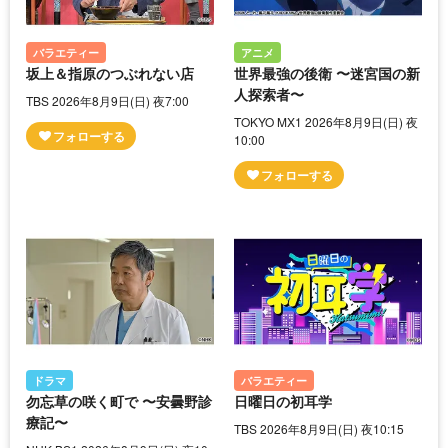
バラエティー
アニメ
坂上＆指原のつぶれない店
世界最強の後衛 〜迷宮国の新
人探索者〜
TBS 2026年8月9日(日) 夜7:00
TOKYO MX1 2026年8月9日(日) 夜
10:00
ドラマ
バラエティー
勿忘草の咲く町で 〜安曇野診
日曜日の初耳学
療記〜
TBS 2026年8月9日(日) 夜10:15