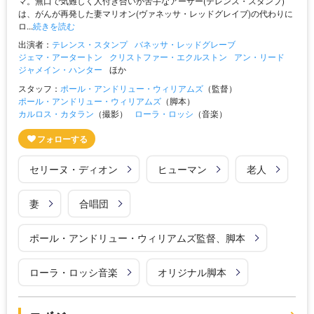
マ。無口で気難しく人付き合いが苦手なアーサー(テレンス・スタンプ)
は、がんが再発した妻マリオン(ヴァネッサ・レッドグレイブ)の代わりに
ロ...
続きを読む
出演者：
テレンス・スタンプ
バネッサ・レッドグレーブ
ジェマ・アータートン
クリストファー・エクルストン
アン・リード
ジャメイン・ハンター
ほか
スタッフ：
ポール・アンドリュー・ウィリアムズ
（監督）
ポール・アンドリュー・ウィリアムズ
（脚本）
カルロス・カタラン
（撮影）
ローラ・ロッシ
（音楽）
セリーヌ・ディオン
ヒューマン
老人
妻
合唱団
ポール・アンドリュー・ウィリアムズ監督、脚本
ローラ・ロッシ音楽
オリジナル脚本