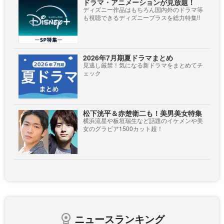
ドラマ・アニメーションが見放題！
ディズニー作品はもちろん国内外のドラマ等
も視聴できるディズニープラスを総力特集!!
2026年7月期夏ドラマまとめ
見逃し厳禁！気になる新ドラマをまとめてチ
ェック
松下洸平＆赤楚衛二も！美男美女特集
横浜流星や板垣瑞生など話題のイケメンや美
女のグラビア1500カット超！
ニュースランキング