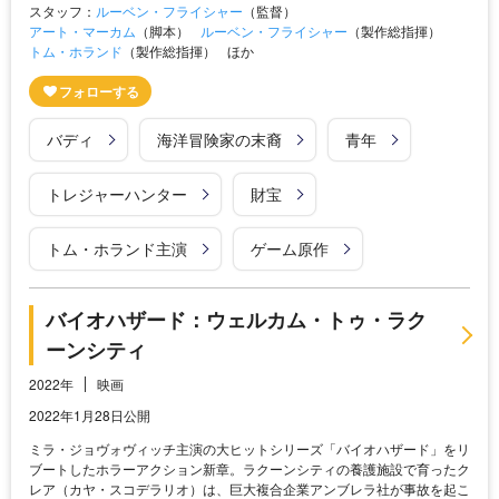
スタッフ：
ルーベン・フライシャー
（監督）
アート・マーカム
（脚本）
ルーベン・フライシャー
（製作総指揮）
トム・ホランド
（製作総指揮）
ほか
バディ
海洋冒険家の末裔
青年
トレジャーハンター
財宝
トム・ホランド主演
ゲーム原作
バイオハザード：ウェルカム・トゥ・ラク
ーンシティ
2022年
映画
2022年1月28日公開
ミラ・ジョヴォヴィッチ主演の大ヒットシリーズ「バイオハザード」をリ
ブートしたホラーアクション新章。ラクーンシティの養護施設で育ったク
レア（カヤ・スコデラリオ）は、巨大複合企業アンブレラ社が事故を起こ