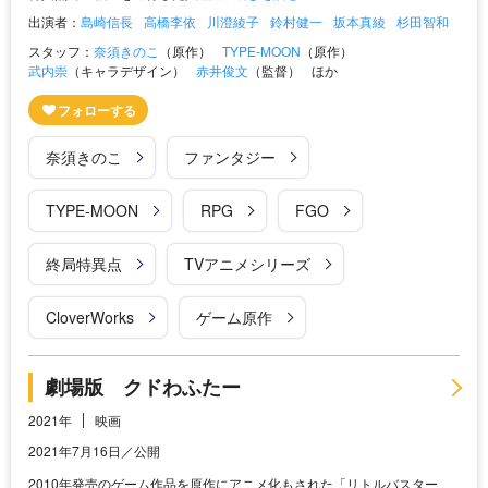
出演者：
島崎信長
高橋李依
川澄綾子
鈴村健一
坂本真綾
杉田智和
スタッフ：
奈須きのこ
（原作）
TYPE-MOON
（原作）
武内崇
（キャラデザイン）
赤井俊文
（監督）
ほか
奈須きのこ
ファンタジー
TYPE-MOON
RPG
FGO
終局特異点
TVアニメシリーズ
CloverWorks
ゲーム原作
劇場版 クドわふたー
2021年
映画
2021年7月16日／公開
2010年発売のゲーム作品を原作にアニメ化もされた「リトルバスター