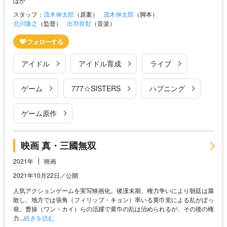
ほか
スタッフ：
茂木伸太郎
（原案）
茂木伸太郎
（脚本）
北川隆之
（監督）
出羽良彰
（音楽）
アイドル
アイドル育成
ライブ
ゲーム
777☆SISTERS
ハプニング
ゲーム原作
映画 真・三國無双
2021年
映画
2021年10月22日／公開
人気アクションゲームを実写映画化。後漢末期、権力争いにより朝廷は腐
敗し、地方では張角（フィリップ・キョン）率いる黄巾党による乱がぼっ
発。曹操（ワン・カイ）らの活躍で黄巾の乱は治められるが、その後の権
力...
続きを読む