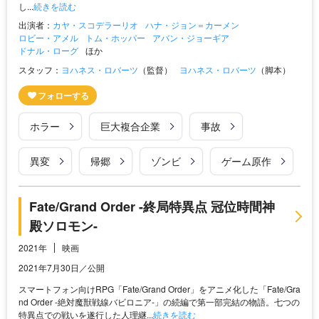
し...
続きを読む
出演者：
カヤ・スコデラーリオ
ハナ・ジョン＝カーメン
ロビー・アメル
トム・ホッパー
アバン・ジョーギア
ドナル・ローグ
ほか
スタッフ：
ヨハネス・ロバーツ
（監督）
ヨハネス・ロバーツ
（脚本）
ホラー
巨大複合企業
事故
異変
帰郷
ゾンビ
ゲーム原作
Fate/Grand Order -終局特異点 冠位時間神
殿ソロモン-
2021年
映画
2021年7月30日／公開
スマートフォン向けRPG「Fate/Grand Order」をアニメ化した「Fate/Gra
nd Order -絶対魔獣戦線バビロニア-」の続編で第一部完結の物語。七つの
特異点での戦いを遂行した人理継...
続きを読む