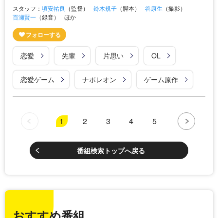
スタッフ：
頃安祐良
（監督）
鈴木規子
（脚本）
谷康生
（撮影）
百瀬賢一
（録音）
ほか
恋愛
先輩
片思い
OL
恋愛ゲーム
ナポレオン
ゲーム原作
1
2
3
4
5
番組検索トップへ戻る
おすすめ番組