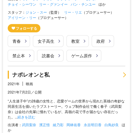
チョイ・シーワン
リー・グァンイー
パン・チンユー
ほか
スタッフ：
ジョン・スー
（監督）
リー・リエ
（プロデューサー）
アイリーン・リー
（プロデューサー）
青春
女子高生
教室
政府
禁止本
読書会
ゲーム原作
ナポレオンと私
2021年
映画
2021年7月2日／公開
“人生迷子中”の28歳の女性と、恋愛ゲームの世界から現れた英雄の奇妙な
同居生活を描いたラブストーリー。ウェブ制作会社で働く春子（武田梨
奈）は会社の先輩に憧れているが、高嶺の花で手が届かない存在だっ
た。...
続きを読む
出演者：
武田梨奈
濱正悟
綾乃彩
岡林佑香
永吉明日香
白鳥紗良
ほ
か