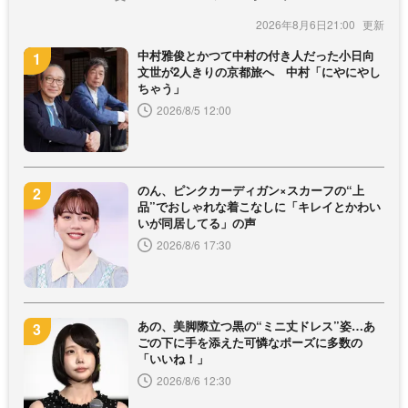
2026年8月6日21:00
中村雅俊とかつて中村の付き人だった小日向
文世が2人きりの京都旅へ 中村「にやにやし
ちゃう」
2026/8/5 12:00
のん、ピンクカーディガン×スカーフの“上
品”でおしゃれな着こなしに「キレイとかわい
いが同居してる」の声
2026/8/6 17:30
あの、美脚際立つ黒の“ミニ丈ドレス”姿…あ
ごの下に手を添えた可憐なポーズに多数の
「いいね！」
2026/8/6 12:30