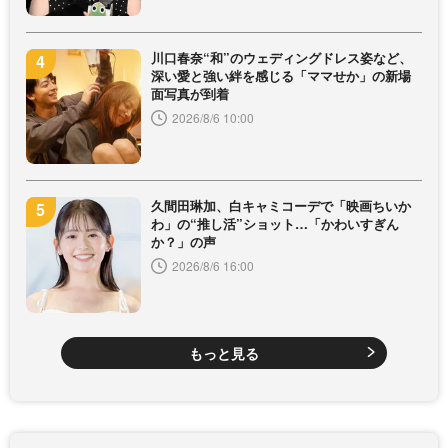
川口春奈“和”のウェディングドレス姿など、
深い愛と強い絆を感じる「ママせか」の新場
面写真が到着
2026/8/6 10:00
久間田琳加、白キャミコーデで「映画ちいか
わ」の“推し活”ショット…「かわいすぎん
か？」の声
2026/8/6 16:00
もっと見る