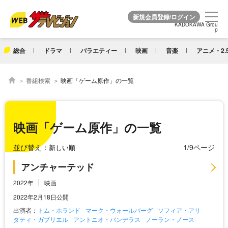
KADOKAWA Grou
KADOKAWA Grou
p
p
総合
ドラマ
バラエティー
映画
音楽
アニメ・2.
番組検索
映画「ゲーム原作」の一覧
映画「ゲーム原作」の一覧
並び替え：
1/9ページ
アンチャーテッド
2022年
映画
2022年2月18日公開
出演者：
トム・ホランド
マーク・ウォールバーグ
ソフィア・アリ
タティ・ガブリエル
アントニオ・バンデラス
ノーラン・ノース