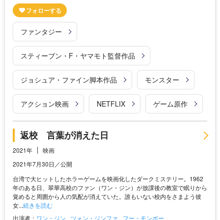
ファンタジー
スティーブン・F・ヤマモト監督作品
ジョシュア・ファイン脚本作品
モンスター
アクション映画
NETFLIX
ゲーム原作
返校 言葉が消えた日
2021年
映画
2021年7月30日／公開
台湾で大ヒットしたホラーゲームを映画化したダークミステリー。1962
年のある日、翠華高校のファン（ワン・ジン）が放課後の教室で眠りから
覚めると周囲から人の気配が消えていた。誰もいない校内をさまよう彼
女...
続きを読む
出演者：
ワン・ジン
ツォン・ジンファ
フー・モンボー