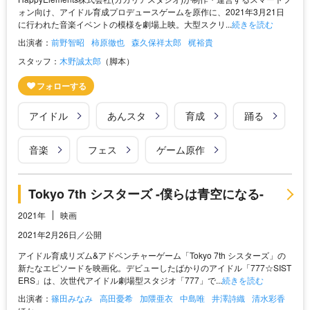
ォン向け、アイドル育成プロデュースゲームを原作に、2021年3月21日
に行われた音楽イベントの模様を劇場上映。大型スクリ...
続きを読む
出演者：
前野智昭
柿原徹也
森久保祥太郎
梶裕貴
スタッフ：
木野誠太郎
（脚本）
アイドル
あんスタ
育成
踊る
音楽
フェス
ゲーム原作
Tokyo 7th シスターズ -僕らは青空になる-
2021年
映画
2021年2月26日／公開
アイドル育成リズム&アドベンチャーゲーム「Tokyo 7th シスターズ」の
新たなエピソードを映画化。デビューしたばかりのアイドル「777☆SIST
ERS」は、次世代アイドル劇場型スタジオ「777」で...
続きを読む
出演者：
篠田みなみ
高田憂希
加隈亜衣
中島唯
井澤詩織
清水彩香