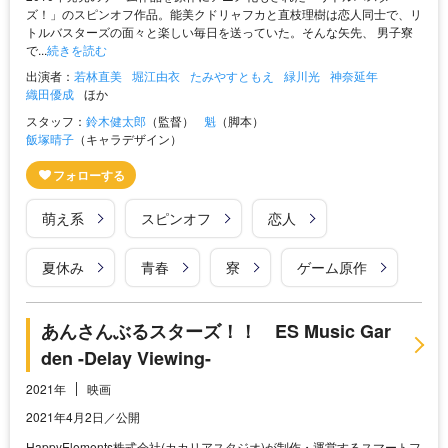
ズ！」のスピンオフ作品。能美クドリャフカと直枝理樹は恋人同士で、リ
トルバスターズの面々と楽しい毎日を送っていた。そんな矢先、 男子寮
で...
続きを読む
出演者：
若林直美
堀江由衣
たみやすともえ
緑川光
神奈延年
織田優成
ほか
スタッフ：
鈴木健太郎
（監督）
魁
（脚本）
飯塚晴子
（キャラデザイン）
萌え系
スピンオフ
恋人
夏休み
青春
寮
ゲーム原作
あんさんぶるスターズ！！ ES Music Gar
den -Delay Viewing-
2021年
映画
2021年4月2日／公開
HappyElements株式会社(カカリアスタジオ)が制作・運営するスマートフ