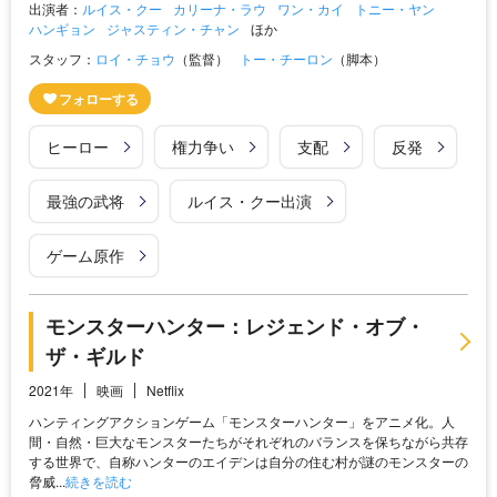
出演者：
ルイス・クー
カリーナ・ラウ
ワン・カイ
トニー・ヤン
ハンギョン
ジャスティン・チャン
ほか
スタッフ：
ロイ・チョウ
（監督）
トー・チーロン
（脚本）
ヒーロー
権力争い
支配
反発
最強の武将
ルイス・クー出演
ゲーム原作
モンスターハンター：レジェンド・オブ・
ザ・ギルド
2021年
映画
Netflix
ハンティングアクションゲーム「モンスターハンター」をアニメ化。人
間・自然・巨大なモンスターたちがそれぞれのバランスを保ちながら共存
する世界で、自称ハンターのエイデンは自分の住む村が謎のモンスターの
脅威...
続きを読む