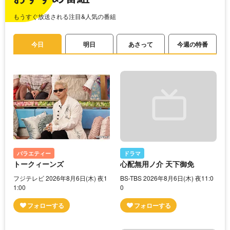
もうすぐ放送される注目&人気の番組
今日
明日
あさって
今週の特番
バラエティー
ドラマ
トークィーンズ
心配無用ノ介 天下御免
フジテレビ 2026年8月6日(木) 夜1
BS-TBS 2026年8月6日(木) 夜11:0
1:00
0