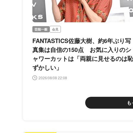
芸能一般
会見
FANTASTICS佐藤大樹、約6年ぶり写
真集は自信の150点 お気に入りのシ
ャワーカットは「両親に見せるのは
ずかしい」
2026/08/08 22:08
も