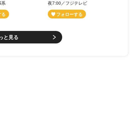
S系
夜7:00／フジテレビ
っと見る