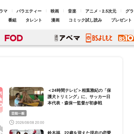
ラマ
バラエティー
映画
音楽
アニメ・2.5次元
グラ
番組
タレント
漫画
コミック試し読み
プレゼント
＜24時間テレビ＞相葉雅紀の「保
護犬トリミング」に、サッカー日
本代表・森保一監督が初参戦
芸能一般
2026/08/08 20:00
鈴木福、22歳を迎えた現在の恋愛