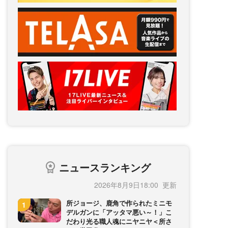
ニュースランキング
2026年8月9日18:00
所ジョージ、鹿角で作られたミニモ
デルガンに「アッタマ悪い～！」こ
だわり光る職人魂にニヤニヤ＜所さ