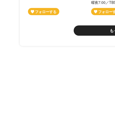
曜夜7:00／TB
も