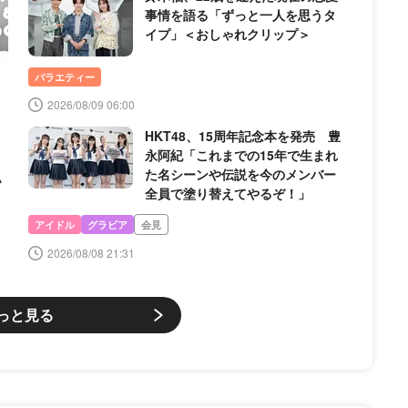
事情を語る「ずっと一人を思うタ
イプ」＜おしゃれクリップ＞
バラエティー
2026/08/09 06:00
HKT48、15周年記念本を発売 豊
永阿紀「これまでの15年で生まれ
た名シーンや伝説を今のメンバー
恥
全員で塗り替えてやるぞ！」
アイドル
グラビア
会見
2026/08/08 21:31
っと見る