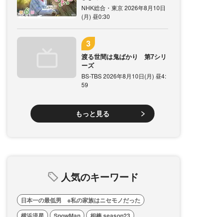
NHK総合・東京 2026年8月10日
(月) 昼0:30
渡る世間は鬼ばかり 第7シリ
ーズ
BS-TBS 2026年8月10日(月) 昼4:
59
もっと見る
人気のキーワード
日本一の最低男 ※私の家族はニセモノだった
横浜流星
SnowMan
相棒 season23