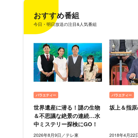
おすすめ番組
今日・明日放送の注目&人気番組
バラエティー
バラエティー
世界遺産に潜る！謎の生物
坂上＆指原
＆不思議な絶景の連続…水
中ミステリー探検にGO！
2026年8月9日／テレ東
2018年4月