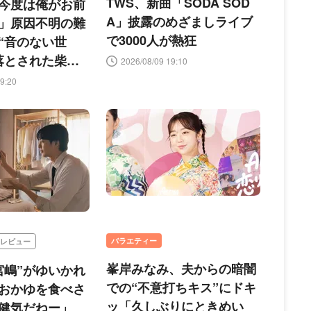
TWS、新曲「SODA SOD
今度は俺がお前
A」披露のめざましライブ
」原因不明の難
で3000人が熱狂
“音のない世
落とされた柴
2026/08/09 19:10
い漫画家が下し
9:20
バラエティー
レビュー
峯岸みなみ、夫からの暗闇
宮嶋”がゆいかれ
での“不意打ちキス”にドキ
におかゆを食べさ
ッ「久しぶりにときめい
健気だねー」