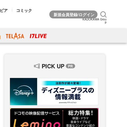
ビア
コミック
KADOKAWA Grou
p
PICK UP