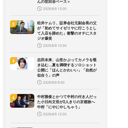
んの世田谷ベース＞
2026/8/9 12:00
松井ケムリ、証券会社元副会長の父
が「初めてサイゼリヤに行こうとし
て入店を諦めた」衝撃のオチにスタ
ジオ爆笑
2026/8/9 10:30
志田未来、山笠かぶってカメラを覗
き込む…夏を満喫するソロショット
公開に「ほんとかわいい」「自然が
似合う」の声
2026/8/9 8:30
中村雅俊とかつて中村の付き人だっ
た小日向文世が2人きりの京都旅へ
中村「にやにやしちゃう」
2026/8/5 12:00