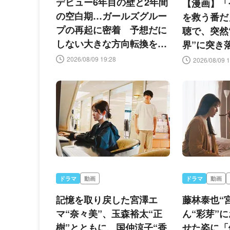
デビュー6年目の壁と2年間
【漫画】「
の空白期…ガールズグルー
を救う番だ
プの再起に密着 予想だに
聴で、突然
しない大きな方向転換を迫
界”に突き
られる＜Re:Idol＞
犬。売れな
2026/08/09 19:28
2026/08/09 1
た涙の決意
ドラマ
動画
ドラマ
動画
記憶を取り戻した宮澤エ
藤林泰也“
マ“奈々美”、玉森裕太“正
ん“彩芽”
樹”とともに、国仲涼子“香
せた姿に「