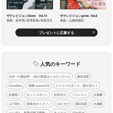
ザテレビジョンShow Vol.10
ザテレビジョンgenic. Vol.8
表紙：岩本照×深澤辰哉×宮舘涼太
表紙：山姥切国広
プレゼントに応募する
人気のキーワード
日本一の最低男 ※私の家族はニセモノだった
横浜流星
SnowMan
相棒 season23
クジャクのダンス、誰が見た？
赤楚衛二
ホットスポット
松村北斗
フォレスト
永瀬廉
山下智久
家政夫のミタゾノ
おむすび
横浜流星
永瀬廉
べらぼう～蔦重栄華乃夢噺～
冬ドラマ
日向坂46