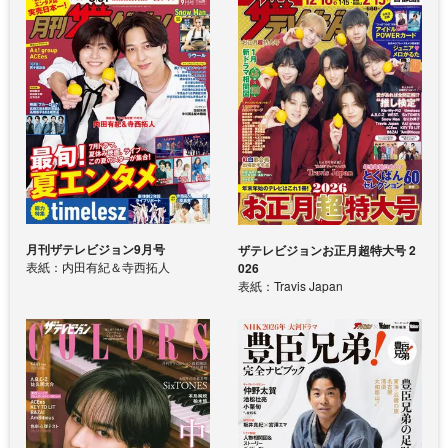
月刊ザテレビジョン9月号
ザテレビジョンお正月超特大号 2
表紙：内田有紀＆寺西拓人
026
表紙：Travis Japan