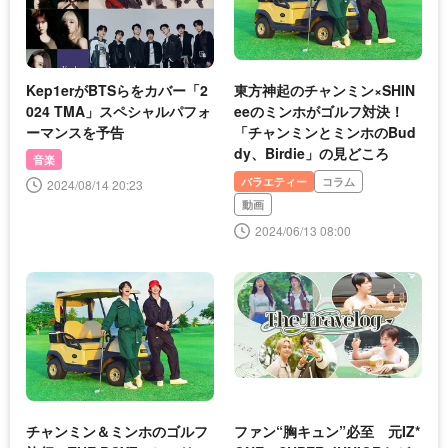
Kep1erがBTSらをカバー「2
東方神起のチャンミン×SHIN
024 TMA」スペシャルパフォ
eeのミンホがゴルフ対決！
ーマンスを予告
「チャンミンとミンホのBud
dy、Birdie」の見どころ
音楽
バラエティー
コラム
2024/08/14 20:23
動画
2024/06/13 08:00
チャンミン＆ミンホのゴルフ
ファン“胸キュン”必至 元IZ*