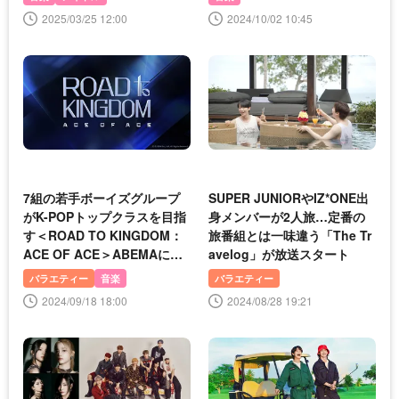
2025/03/25 12:00
2024/10/02 10:45
7組の若手ボーイズグループ
SUPER JUNIORやIZ*ONE出
がK-POPトップクラスを目指
身メンバーが2人旅…定番の
す＜ROAD TO KINGDOM：
旅番組とは一味違う「The Tr
ACE OF ACE＞ABEMAにて
avelog」が放送スタート
日韓同時、国内独占放送決定
バラエティー
音楽
バラエティー
2024/09/18 18:00
2024/08/28 19:21