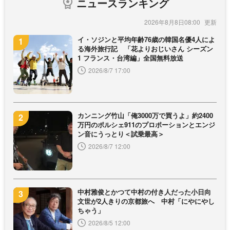
ニュースランキング
2026年8月8日08:00
イ・ソジンと平均年齢76歳の韓国名優4人によ
る海外旅行記 「花よりおじいさん シーズン
1 フランス・台湾編」全国無料放送
2026/8/7 17:00
カンニング竹山「俺3000万で買うよ」約2400
万円のポルシェ911のプロポーションとエンジ
ン音にうっとり＜試乗最高＞
2026/8/7 12:00
中村雅俊とかつて中村の付き人だった小日向
文世が2人きりの京都旅へ 中村「にやにやし
ちゃう」
2026/8/5 12:00