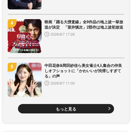
映画「踊る大捜査線」全9作品の地上波一挙放
送が決定 「室井慎次」2部作は地上波初放送
2026/8/7 17:26
中田花奈&岡田紗佳ら美女雀士4人集合の仲良
しオフショットに「かわいいが渋滞しすぎて
る」の声
2026/8/7 11:00
もっと見る