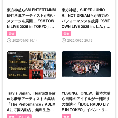
東方神起らSM ENTERTAINM
東方神起、SUPER JUNIO
ENT所属アーティストが熱い
R、NCT DREAMらが迫力の
ステージを展開…「SMTOW
パフォーマンスを披露「SMT
N LIVE 2025 in TOKYO」を
OWN LIVE 2025 in. L.A.」を
Leminoで配信
Lemino独占配信
音楽
音楽
2025/09/03 16:14
2025/06/20 20:19
Travis Japan、Hearts2Hear
YESUNG、ONEW、福本大晴
tsら豪華アーティスト大集結
ら日韓のアイドルが一日限り
「The Performance」ABEM
の競演＜「IDOL RADIO LIV
Aにて国内独占、無料生放送
E IN TOKYO」イベントリポ
決定
ート＞
音楽
アイドル
音楽