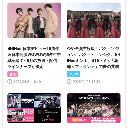
SHINee 日本デビュー15周年
今や全員主役級！パク・ソジ
＆日本公演WOWOW独占生中
ュン、パク・ヒョンシク、SH
継記念 7～9月の放送・配信
INeeミンホ、BTS・Vら「花
ラインナップが決定
郎＜ファラン＞」で夢の共演
音楽
ドラマ
2026/05/21 18:40
2026/04/03 18:30