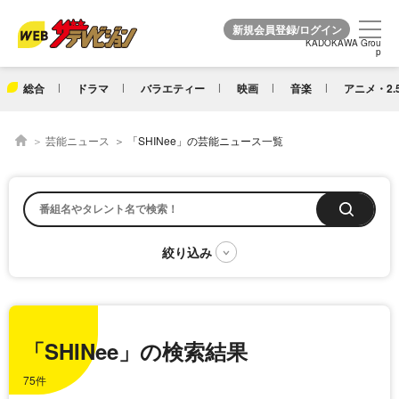
KADOKAWA Grou
KADOKAWA Grou
p
p
総合
ドラマ
バラエティー
映画
音楽
アニメ・2.
芸能ニュース
「SHINee」の芸能ニュース一覧
「SHINee」の検索結果
75件