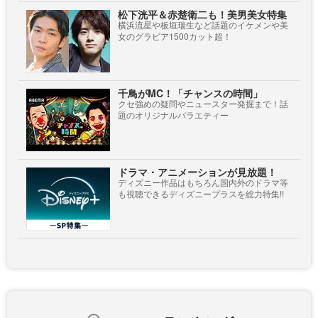
松下洸平＆赤楚衛二も！美男美女特集
横浜流星や板垣瑞生など話題のイケメンや美
女のグラビア1500カット超！
千鳥がMC！「チャンスの時間」
クセ強めの疑問やニュースター発掘まで！話
題のオリジナルバラエティー
ドラマ・アニメーションが見放題！
ディズニー作品はもちろん国内外のドラマ等
も視聴できるディズニープラスを総力特集!!