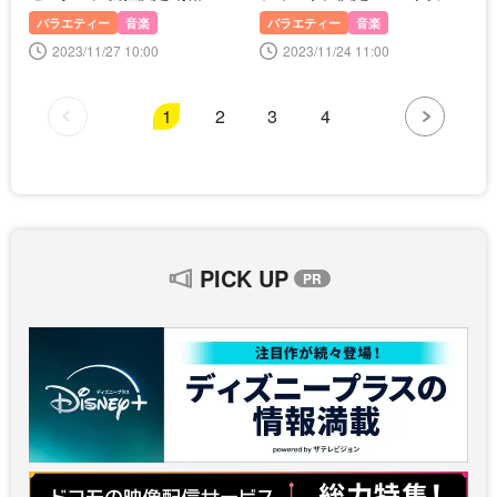
てしまいそう(笑)”
来、10年ぶり
バラエティー
音楽
バラエティー
音楽
2023/11/27 10:00
2023/11/24 11:00
1
2
3
4
PICK UP