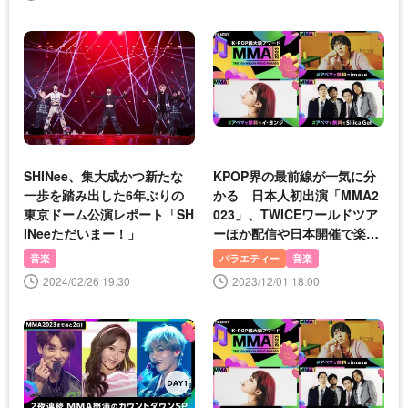
SHINee、集大成かつ新たな
KPOP界の最前線が一気に分
一歩を踏み出した6年ぶりの
かる 日本人初出演「MMA2
東京ドーム公演レポート「SH
023」、TWICEワールドツア
INeeただいまー！」
ーほか配信や日本開催で楽し
める2023年12月の大規模音
音楽
バラエティー
音楽
楽イベント
2024/02/26 19:30
2023/12/01 18:00