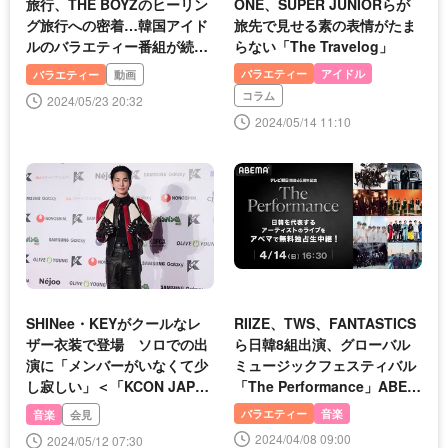
旅行、THE BOYZのヒーリン
ONE、SUPER JUNIORらが
グ旅行への密着…韓国アイド
旅先で見せる素の表情がたま
ルのバラエティー番組が続々
らない「The Travelog」
放送
バラエティー
アイドル
バラエティー
動画
コラム
2024/05/23 20:32
2024/05/14 11:10
SHINee・KEYがクールなレ
RIIZE、TWS、FANTASTICS
ザー衣装で登場 ソロでの出
ら日韓8組出演、グローバル
演に「メンバーがいなくて少
ミュージックフェスティバル
し寂しい」＜「KCON JAPA
「The Performance」ABEM
N 2024」レッドカーペット＞
Aにて独占無料生中継決定
バラエティー
音楽
音楽
会見
2024/04/08 09:00
2024/05/12 07:30