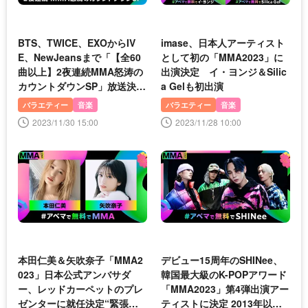
BTS、TWICE、EXOからIV
imase、日本人アーティスト
E、NewJeansまで「【全60
として初の「MMA2023」に
曲以上】2夜連続MMA怒涛の
出演決定 イ・ヨンジ＆Silic
カウントダウンSP」放送決定
a Gelも初出演
＜MMA2023＞
バラエティー
音楽
バラエティー
音楽
2023/11/30 15:00
2023/11/28 10:00
本田仁美＆矢吹奈子「MMA2
デビュー15周年のSHINee、
023」日本公式アンバサダ
韓国最大級のK-POPアワード
ー、レッドカーペットのプレ
「MMA2023」第4弾出演アー
ゼンターに就任決定“緊張し
ティストに決定 2013年以