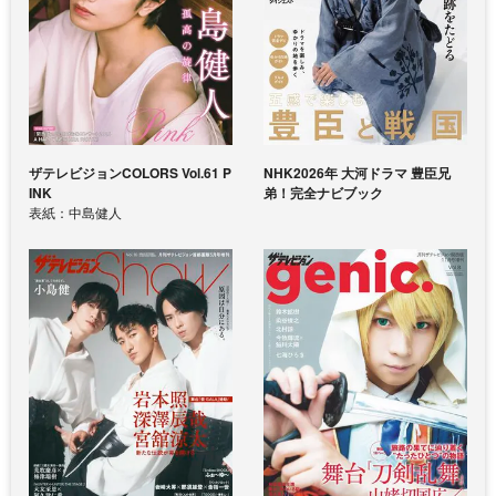
ザテレビジョンCOLORS Vol.61 P
NHK2026年 大河ドラマ 豊臣兄
INK
弟！完全ナビブック
表紙：中島健人